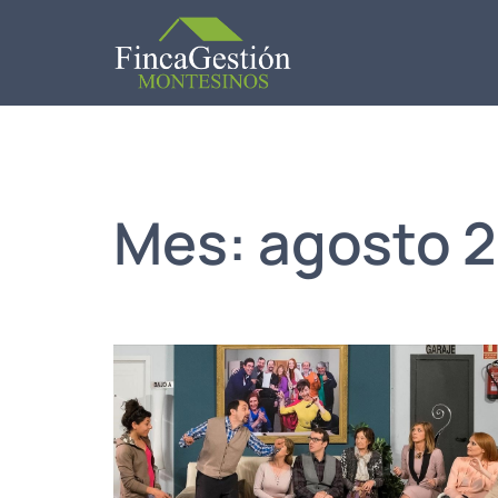
Saltar
al
contenido
Mes:
agosto 