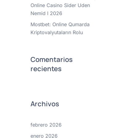
Online Casino Sider Uden
Nemid I 2026
Mostbet: Online Qumarda
Kriptovalyutaların Rolu
Comentarios
recientes
Archivos
febrero 2026
enero 2026