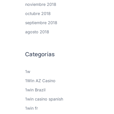
noviembre 2018
octubre 2018
septiembre 2018
agosto 2018
Categorías
1w
1Win AZ Casino
1win Brazil
1win casino spanish
1win fr