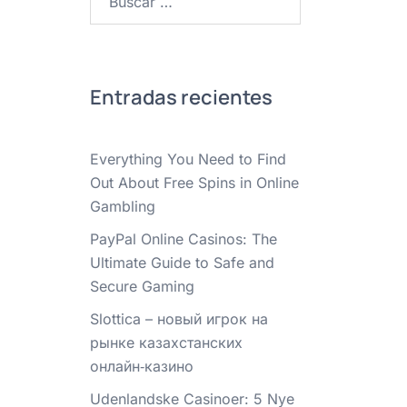
Entradas recientes
Everything You Need to Find
Out About Free Spins in Online
Gambling
PayPal Online Casinos: The
Ultimate Guide to Safe and
Secure Gaming
Slottica – новый игрок на
рынке казахстанских
онлайн‑казино
Udenlandske Casinoer: 5 Nye