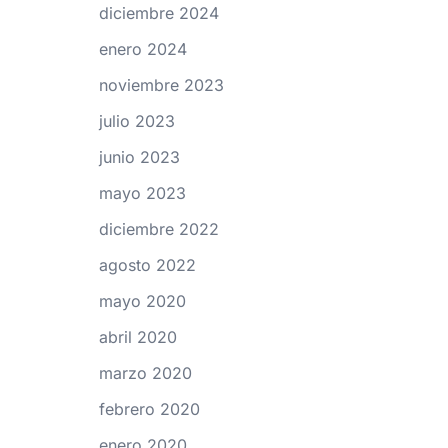
diciembre 2024
enero 2024
noviembre 2023
julio 2023
junio 2023
mayo 2023
diciembre 2022
agosto 2022
mayo 2020
abril 2020
marzo 2020
febrero 2020
enero 2020