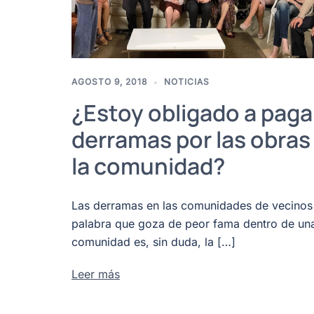
AGOSTO 9, 2018
NOTICIAS
¿Estoy obligado a paga
derramas por las obras
la comunidad?
Las derramas en las comunidades de vecinos
palabra que goza de peor fama dentro de un
comunidad es, sin duda, la […]
Leer más