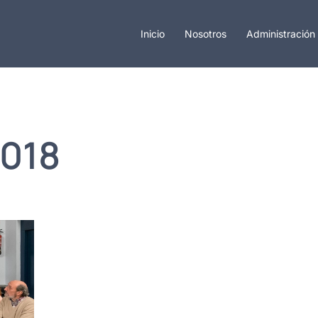
Inicio
Nosotros
Administración
2018