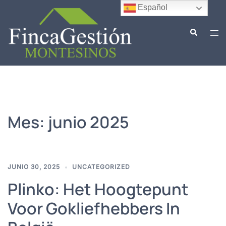
Saltar
Español
al
Buscar
contenido
Alte
men
Mes:
junio 2025
JUNIO 30, 2025
UNCATEGORIZED
Plinko: Het Hoogtepunt
Voor Gokliefhebbers In