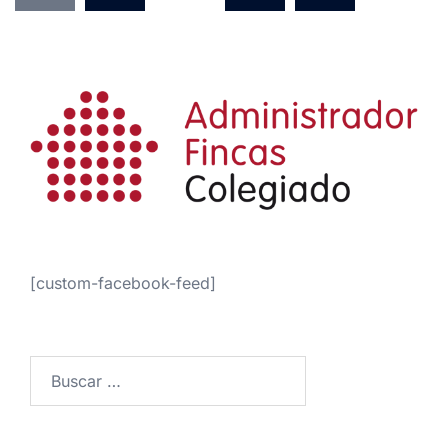
entradas
[custom-facebook-feed]
Buscar: