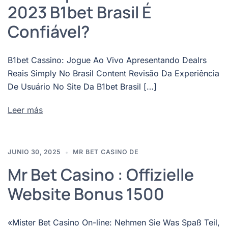
2023 B1bet Brasil É
Confiável?
B1bet Cassino: Jogue Ao Vivo Apresentando Dealrs
Reais Simply No Brasil Content Revisão Da Experiência
De Usuário No Site Da B1bet Brasil […]
Leer más
JUNIO 30, 2025
MR BET CASINO DE
Mr Bet Casino ️: Offizielle
Website Bonus 1500
«Mister Bet Casino On-line: Nehmen Sie Was Spaß Teil,