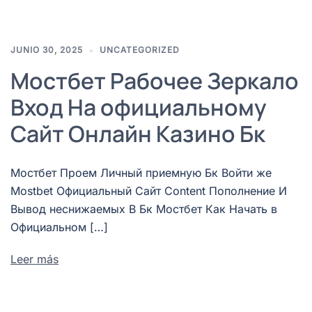
JUNIO 30, 2025
UNCATEGORIZED
Мостбет Рабочее Зеркало
Вход На официальному
Сайт Онлайн Казино Бк
Мостбет Проем Личный приемную Бк Войти же
Mostbet Официальный Сайт Content Пополнение И
Вывод неснижаемых В Бк Мостбет Как Начать в
Официальном […]
Leer más