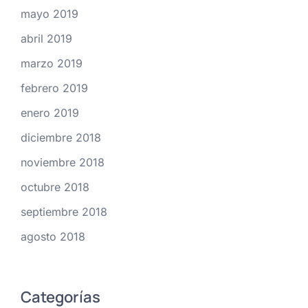
mayo 2019
abril 2019
marzo 2019
febrero 2019
enero 2019
diciembre 2018
noviembre 2018
octubre 2018
septiembre 2018
agosto 2018
Categorías