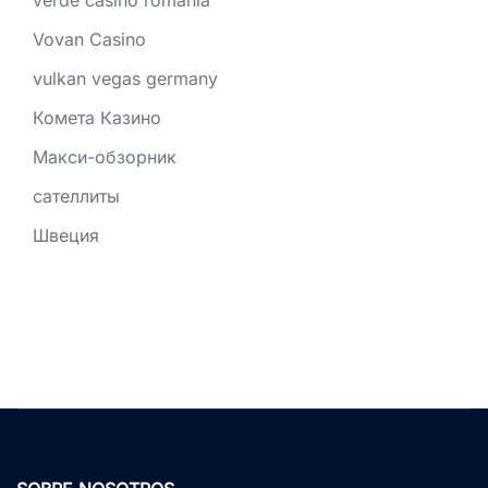
Vovan Casino
vulkan vegas germany
Комета Казино
Макси-обзорник
сателлиты
Швеция