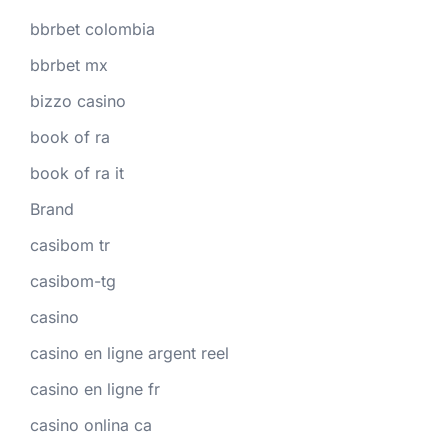
bbrbet colombia
bbrbet mx
bizzo casino
book of ra
book of ra it
Brand
casibom tr
casibom-tg
casino
casino en ligne argent reel
casino en ligne fr
casino onlina ca