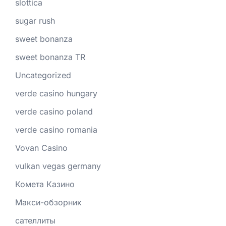
slottica
sugar rush
sweet bonanza
sweet bonanza TR
Uncategorized
verde casino hungary
verde casino poland
verde casino romania
Vovan Casino
vulkan vegas germany
Комета Казино
Макси-обзорник
сателлиты