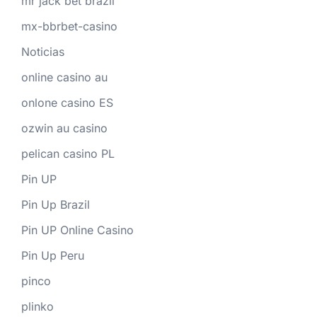
mr jack bet brazil
mx-bbrbet-casino
Noticias
online casino au
onlone casino ES
ozwin au casino
pelican casino PL
Pin UP
Pin Up Brazil
Pin UP Online Casino
Pin Up Peru
pinco
plinko