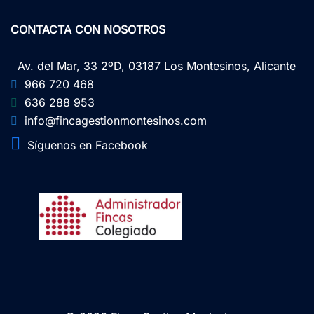
CONTACTA CON NOSOTROS
Av. del Mar, 33 2ºD, 03187 Los Montesinos, Alicante
966 720 468
636 288 953
info@fincagestionmontesinos.com
Síguenos en Facebook