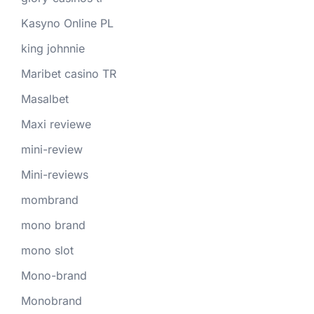
Kasyno Online PL
king johnnie
Maribet casino TR
Masalbet
Maxi reviewe
mini-review
Mini-reviews
mombrand
mono brand
mono slot
Mono-brand
Monobrand