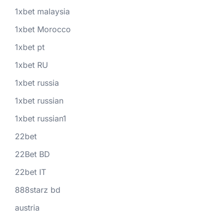
1xbet malaysia
1xbet Morocco
1xbet pt
1xbet RU
1xbet russia
1xbet russian
1xbet russian1
22bet
22Bet BD
22bet IT
888starz bd
austria