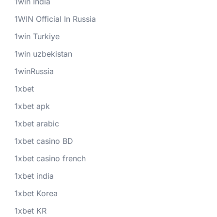
1win India
1WIN Official In Russia
1win Turkiye
1win uzbekistan
1winRussia
1xbet
1xbet apk
1xbet arabic
1xbet casino BD
1xbet casino french
1xbet india
1xbet Korea
1xbet KR