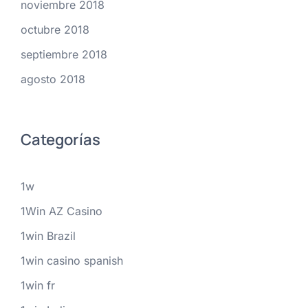
noviembre 2018
octubre 2018
septiembre 2018
agosto 2018
Categorías
1w
1Win AZ Casino
1win Brazil
1win casino spanish
1win fr