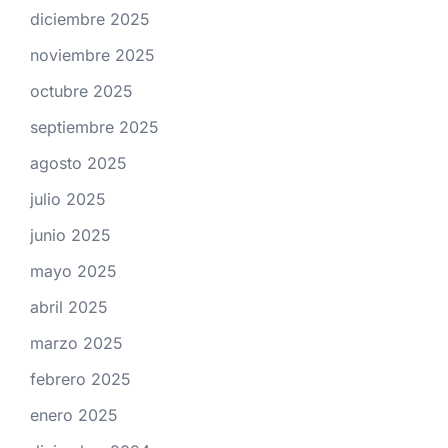
diciembre 2025
noviembre 2025
octubre 2025
septiembre 2025
agosto 2025
julio 2025
junio 2025
mayo 2025
abril 2025
marzo 2025
febrero 2025
enero 2025