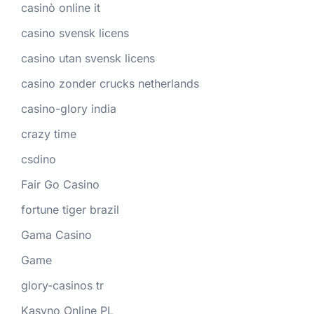
casinò online it
casino svensk licens
casino utan svensk licens
casino zonder crucks netherlands
casino-glory india
crazy time
csdino
Fair Go Casino
fortune tiger brazil
Gama Casino
Game
glory-casinos tr
Kasyno Online PL