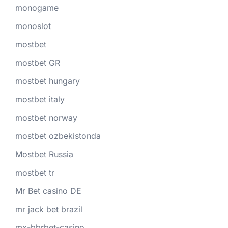
monogame
monoslot
mostbet
mostbet GR
mostbet hungary
mostbet italy
mostbet norway
mostbet ozbekistonda
Mostbet Russia
mostbet tr
Mr Bet casino DE
mr jack bet brazil
mx-bbrbet-casino