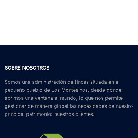
SOBRE NOSOTROS
Somos una administración de fincas situada en el
pequeño pueblo de Los Montesinos, desde donde
abrimos una ventana al mundo, lo que nos permite
gestionar de manera global las necesidades de nuestro
principal patrimonio: nuestros clientes.