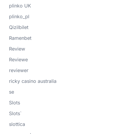
plinko UK
plinko_pl
Qizilbilet
Ramenbet
Review
Reviewe
reviewer
ricky casino australia
se
Slots
Slots`
slottica