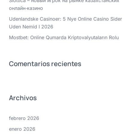
Slottica – новый игрок на рынке казахстанских
онлайн‑казино
Udenlandske Casinoer: 5 Nye Online Casino Sider
Uden Nemid I 2026
Mostbet: Online Qumarda Kriptovalyutaların Rolu
Comentarios recientes
Archivos
febrero 2026
enero 2026