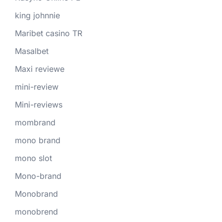
king johnnie
Maribet casino TR
Masalbet
Maxi reviewe
mini-review
Mini-reviews
mombrand
mono brand
mono slot
Mono-brand
Monobrand
monobrend