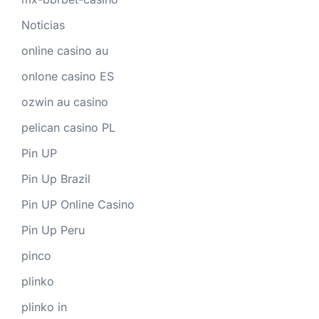
Noticias
online casino au
onlone casino ES
ozwin au casino
pelican casino PL
Pin UP
Pin Up Brazil
Pin UP Online Casino
Pin Up Peru
pinco
plinko
plinko in