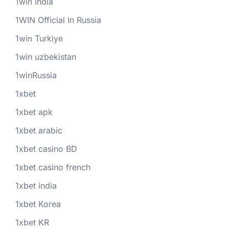
1win India
1WIN Official In Russia
1win Turkiye
1win uzbekistan
1winRussia
1xbet
1xbet apk
1xbet arabic
1xbet casino BD
1xbet casino french
1xbet india
1xbet Korea
1xbet KR