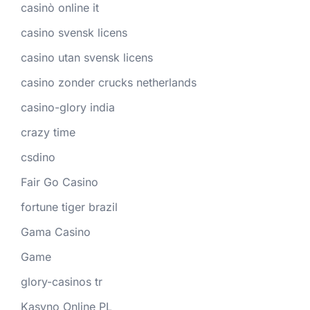
casinò online it
casino svensk licens
casino utan svensk licens
casino zonder crucks netherlands
casino-glory india
crazy time
csdino
Fair Go Casino
fortune tiger brazil
Gama Casino
Game
glory-casinos tr
Kasyno Online PL