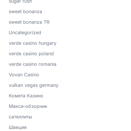
sugar rush
sweet bonanza
sweet bonanza TR
Uncategorized
verde casino hungary
verde casino poland
verde casino romania
Vovan Casino
vulkan vegas germany
Комета Казино
Макси-обзорник
сателлиты
Швеция