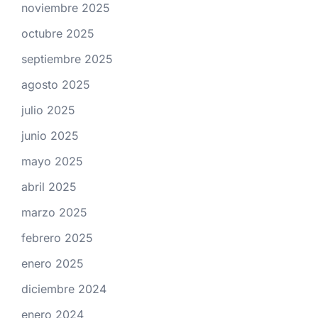
noviembre 2025
octubre 2025
septiembre 2025
agosto 2025
julio 2025
junio 2025
mayo 2025
abril 2025
marzo 2025
febrero 2025
enero 2025
diciembre 2024
enero 2024