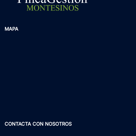
MAPA
CONTACTA CON NOSOTROS