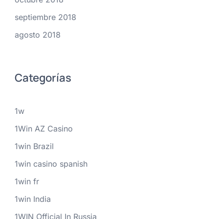
septiembre 2018
agosto 2018
Categorías
1w
1Win AZ Casino
1win Brazil
1win casino spanish
1win fr
1win India
1WIN Official In Russia