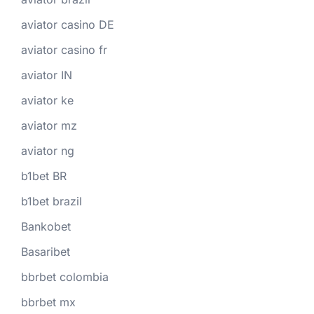
aviator casino DE
aviator casino fr
aviator IN
aviator ke
aviator mz
aviator ng
b1bet BR
b1bet brazil
Bankobet
Basaribet
bbrbet colombia
bbrbet mx