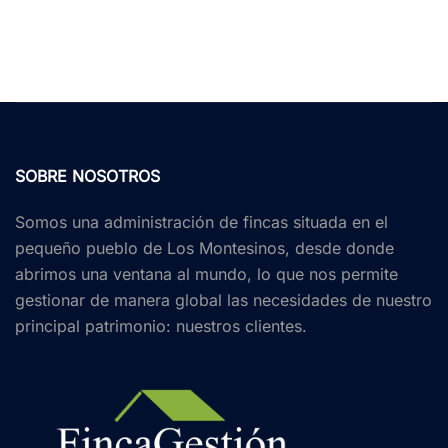
SOBRE NOSOTROS
Somos una administración de fincas situada en el
pequeño pueblo de Los Montesinos, desde donde
abrimos una ventana al mundo, lo que nos permite
gestionar de manera global las necesidades de nuestro
principal patrimonio: nuestros clientes.