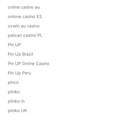
online casino au
onlone casino ES
ozwin au casino
pelican casino PL
Pin UP
Pin Up Brazil
Pin UP Online Casino
Pin Up Peru
pinco
plinko
plinko in
plinko UK