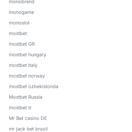
monobrend
monogame
monoslot
mostbet
mostbet GR
mostbet hungary
mostbet italy
mostbet norway
mostbet ozbekistonda
Mostbet Russia
mostbet tr
Mr Bet casino DE
mr jack bet brazil