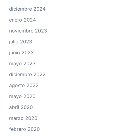
diciembre 2024
enero 2024
noviembre 2023
julio 2023
junio 2023
mayo 2023
diciembre 2022
agosto 2022
mayo 2020
abril 2020
marzo 2020
febrero 2020