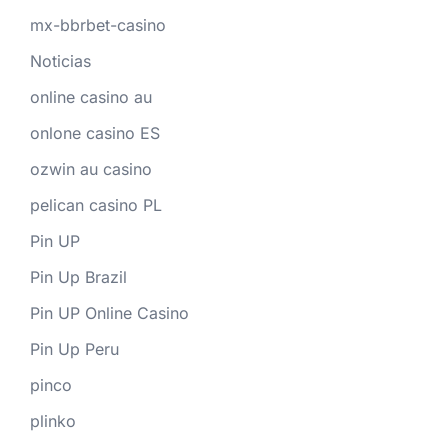
mx-bbrbet-casino
Noticias
online casino au
onlone casino ES
ozwin au casino
pelican casino PL
Pin UP
Pin Up Brazil
Pin UP Online Casino
Pin Up Peru
pinco
plinko