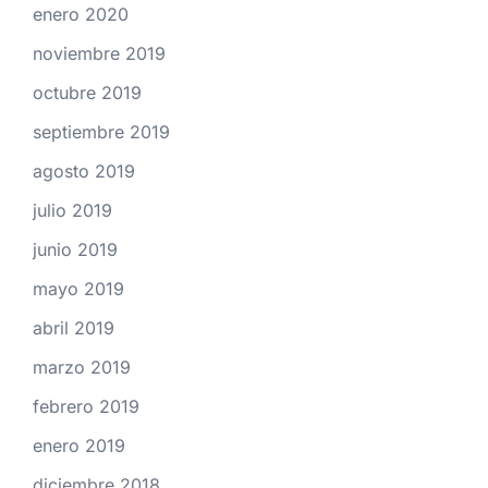
enero 2020
noviembre 2019
octubre 2019
septiembre 2019
agosto 2019
julio 2019
junio 2019
mayo 2019
abril 2019
marzo 2019
febrero 2019
enero 2019
diciembre 2018