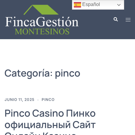
Saltar
Español
al
Buscar
contenido
Alte
men
Categoría:
pinco
JUNIO 11, 2025
PINCO
Pinco Casino Пинко
официальный Сайт