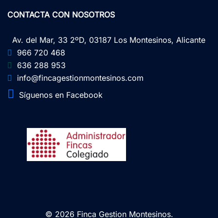
CONTACTA CON NOSOTROS
Av. del Mar, 33 2ºD, 03187 Los Montesinos, Alicante
966 720 468
636 288 953
info@fincagestionmontesinos.com
Síguenos en Facebook
© 2026 Finca Gestion Montesinos.