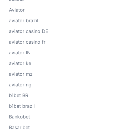
Aviator
aviator brazil
aviator casino DE
aviator casino fr
aviator IN
aviator ke
aviator mz
aviator ng
b1bet BR
b1bet brazil
Bankobet
Basaribet