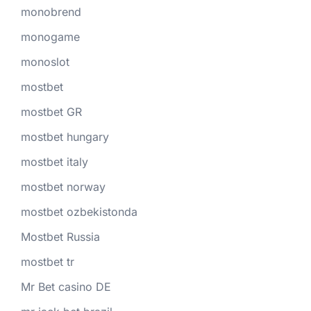
monobrend
monogame
monoslot
mostbet
mostbet GR
mostbet hungary
mostbet italy
mostbet norway
mostbet ozbekistonda
Mostbet Russia
mostbet tr
Mr Bet casino DE