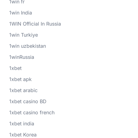
1win fr
1win India
1WIN Official In Russia
1win Turkiye
1win uzbekistan
1winRussia
1xbet
1xbet apk
1xbet arabic
1xbet casino BD
1xbet casino french
1xbet india
1xbet Korea