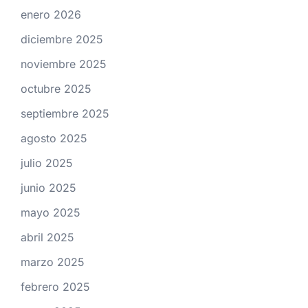
enero 2026
diciembre 2025
noviembre 2025
octubre 2025
septiembre 2025
agosto 2025
julio 2025
junio 2025
mayo 2025
abril 2025
marzo 2025
febrero 2025