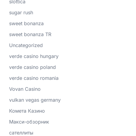
slottica
sugar rush
sweet bonanza
sweet bonanza TR
Uncategorized
verde casino hungary
verde casino poland
verde casino romania
Vovan Casino
vulkan vegas germany
Комета Казино
Макси-обзорник
сателлиты