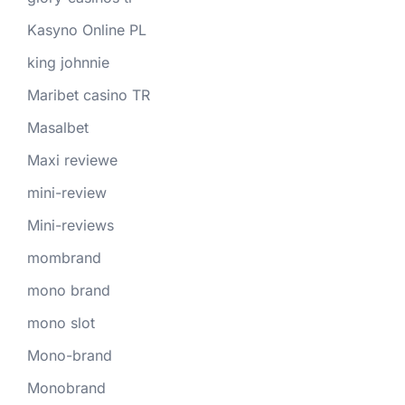
Kasyno Online PL
king johnnie
Maribet casino TR
Masalbet
Maxi reviewe
mini-review
Mini-reviews
mombrand
mono brand
mono slot
Mono-brand
Monobrand