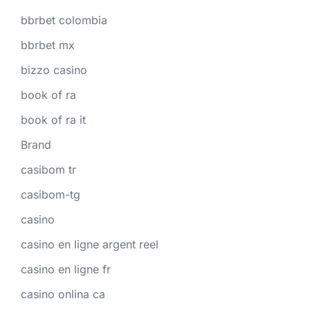
bbrbet colombia
bbrbet mx
bizzo casino
book of ra
book of ra it
Brand
casibom tr
casibom-tg
casino
casino en ligne argent reel
casino en ligne fr
casino onlina ca