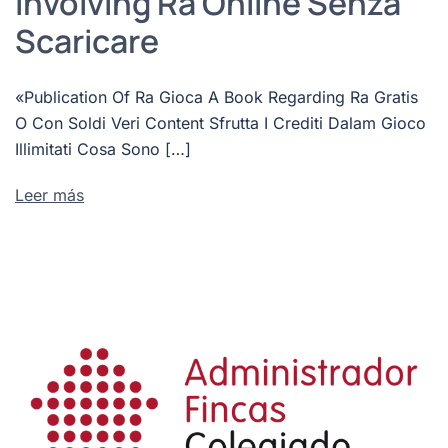
Involving Ra Online Senza
Scaricare
«Publication Of Ra Gioca A Book Regarding Ra Gratis
O Con Soldi Veri Content Sfrutta I Crediti Dalam Gioco
Illimitati Cosa Sono […]
Leer más