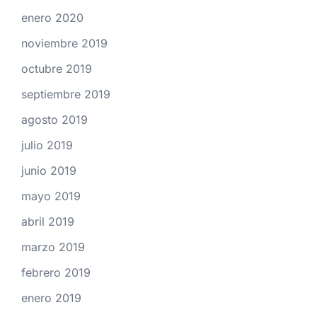
enero 2020
noviembre 2019
octubre 2019
septiembre 2019
agosto 2019
julio 2019
junio 2019
mayo 2019
abril 2019
marzo 2019
febrero 2019
enero 2019