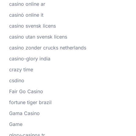
casino online ar
casinò online it
casino svensk licens
casino utan svensk licens
casino zonder crucks netherlands
casino-glory india
crazy time
csdino
Fair Go Casino
fortune tiger brazil
Gama Casino
Game
glory-casinos tr