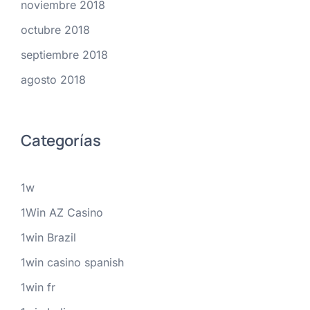
noviembre 2018
octubre 2018
septiembre 2018
agosto 2018
Categorías
1w
1Win AZ Casino
1win Brazil
1win casino spanish
1win fr