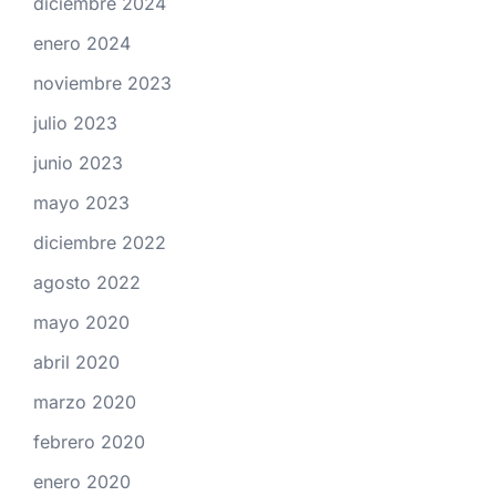
diciembre 2024
enero 2024
noviembre 2023
julio 2023
junio 2023
mayo 2023
diciembre 2022
agosto 2022
mayo 2020
abril 2020
marzo 2020
febrero 2020
enero 2020