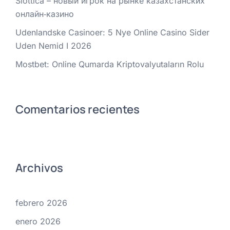
Slottica – новый игрок на рынке казахстанских
онлайн‑казино
Udenlandske Casinoer: 5 Nye Online Casino Sider
Uden Nemid I 2026
Mostbet: Online Qumarda Kriptovalyutaların Rolu
Comentarios recientes
Archivos
febrero 2026
enero 2026