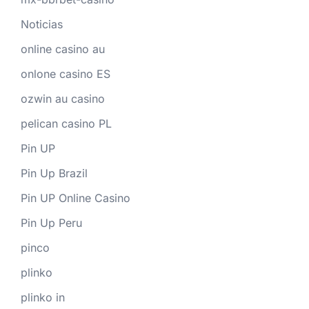
Noticias
online casino au
onlone casino ES
ozwin au casino
pelican casino PL
Pin UP
Pin Up Brazil
Pin UP Online Casino
Pin Up Peru
pinco
plinko
plinko in