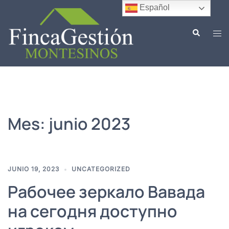
Saltar
Español
al
Buscar
contenido
Alte
men
Mes:
junio 2023
JUNIO 19, 2023
UNCATEGORIZED
Рабочее зеркало Вавада
на сегодня доступно