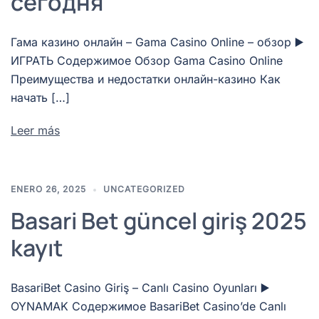
сегодня
Гама казино онлайн – Gama Casino Online – обзор ▶️
ИГРАТЬ Содержимое Обзор Gama Casino Online
Преимущества и недостатки онлайн-казино Как
начать […]
Leer más
ENERO 26, 2025
UNCATEGORIZED
Basari Bet güncel giriş 2025
kayıt
BasariBet Casino Giriş – Canlı Casino Oyunları ▶️
OYNAMAK Содержимое BasariBet Casino’de Canlı