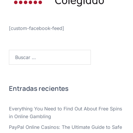
[custom-facebook-feed]
Buscar:
Entradas recientes
Everything You Need to Find Out About Free Spins
in Online Gambling
PayPal Online Casinos: The Ultimate Guide to Safe