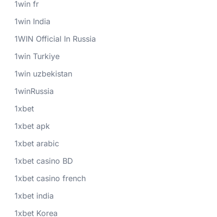
1win fr
1win India
1WIN Official In Russia
1win Turkiye
1win uzbekistan
1winRussia
1xbet
1xbet apk
1xbet arabic
1xbet casino BD
1xbet casino french
1xbet india
1xbet Korea