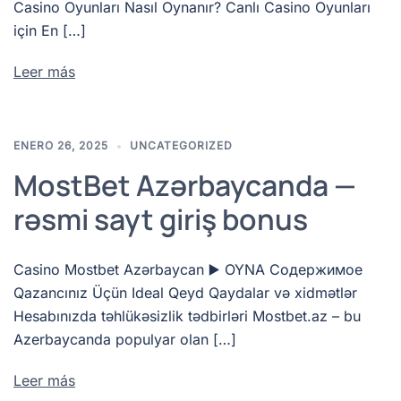
Casino Oyunları Nasıl Oynanır? Canlı Casino Oyunları
için En […]
Leer más
ENERO 26, 2025
UNCATEGORIZED
MostBet Azərbaycanda —
rəsmi sayt giriş bonus
Casino Mostbet Azərbaycan ▶️ OYNA Содержимое
Qazancınız Üçün Ideal Qeyd Qaydalar və xidmətlər
Hesabınızda təhlükəsizlik tədbirləri Mostbet.az – bu
Azerbaycanda populyar olan […]
Leer más