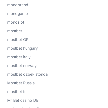
monobrend
monogame
monoslot
mostbet
mostbet GR
mostbet hungary
mostbet italy
mostbet norway
mostbet ozbekistonda
Mostbet Russia
mostbet tr
Mr Bet casino DE