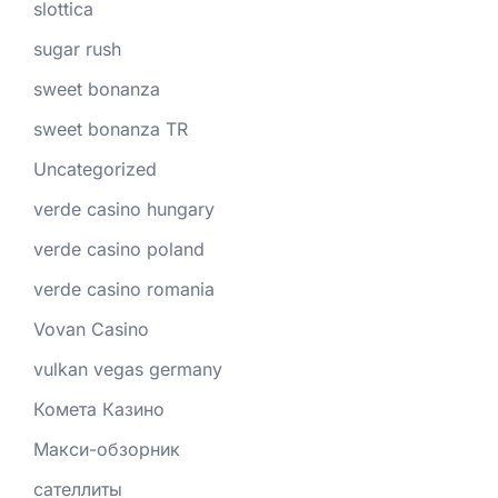
slottica
sugar rush
sweet bonanza
sweet bonanza TR
Uncategorized
verde casino hungary
verde casino poland
verde casino romania
Vovan Casino
vulkan vegas germany
Комета Казино
Макси-обзорник
сателлиты