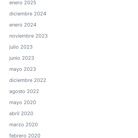
enero 2025
diciembre 2024
enero 2024
noviembre 2023
julio 2023
junio 2023
mayo 2023
diciembre 2022
agosto 2022
mayo 2020
abril 2020
marzo 2020
febrero 2020