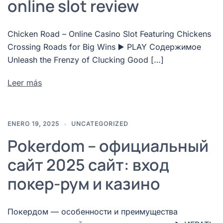
online slot review
Chicken Road – Online Casino Slot Featuring Chickens
Crossing Roads for Big Wins ▶️ PLAY Содержимое
Unleash the Frenzy of Clucking Good […]
Leer más
ENERO 19, 2025
UNCATEGORIZED
Pokerdom – официальный
сайт 2025 сайт: вход
покер-рум и казино
Покердом — особенности и преимущества