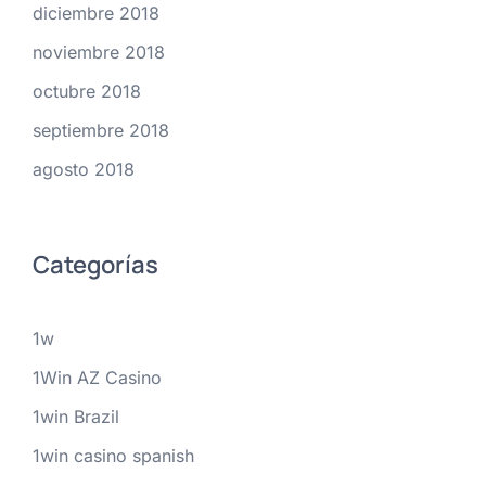
diciembre 2018
noviembre 2018
octubre 2018
septiembre 2018
agosto 2018
Categorías
1w
1Win AZ Casino
1win Brazil
1win casino spanish