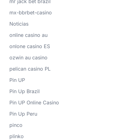
mr jack bet brazil
mx-bbrbet-casino
Noticias
online casino au
onlone casino ES
ozwin au casino
pelican casino PL
Pin UP
Pin Up Brazil
Pin UP Online Casino
Pin Up Peru
pinco
plinko