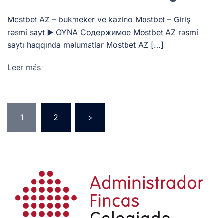
Mostbet AZ – bukmeker ve kazino Mostbet – Giriş
rəsmi sayt ▶️ OYNA Содержимое Mostbet AZ rəsmi
saytı haqqında məlumatlar Mostbet AZ […]
Leer más
Paginación
1
2
>
de
entradas