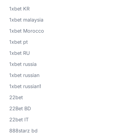
1xbet KR
1xbet malaysia
1xbet Morocco
1xbet pt
1xbet RU
1xbet russia
1xbet russian
1xbet russian1
22bet
22Bet BD
22bet IT
888starz bd