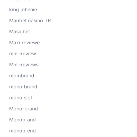
king johnnie
Maribet casino TR
Masalbet
Maxi reviewe
mini-review
Mini-reviews
mombrand
mono brand
mono slot
Mono-brand
Monobrand
monobrend