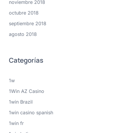
noviembre 2018
octubre 2018
septiembre 2018
agosto 2018
Categorías
1w
1Win AZ Casino
1win Brazil
1win casino spanish
1win fr