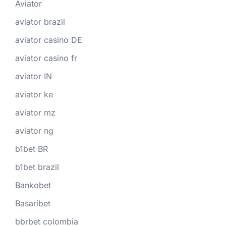
Aviator
aviator brazil
aviator casino DE
aviator casino fr
aviator IN
aviator ke
aviator mz
aviator ng
b1bet BR
b1bet brazil
Bankobet
Basaribet
bbrbet colombia