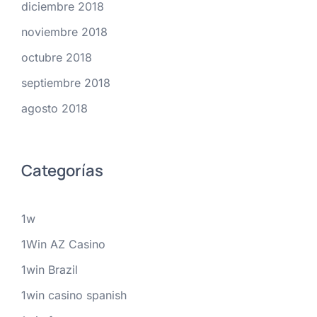
diciembre 2018
noviembre 2018
octubre 2018
septiembre 2018
agosto 2018
Categorías
1w
1Win AZ Casino
1win Brazil
1win casino spanish