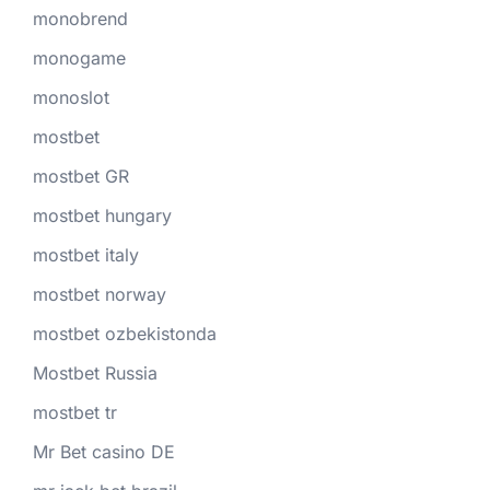
monobrend
monogame
monoslot
mostbet
mostbet GR
mostbet hungary
mostbet italy
mostbet norway
mostbet ozbekistonda
Mostbet Russia
mostbet tr
Mr Bet casino DE