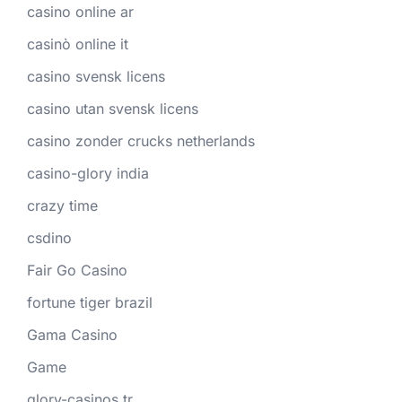
casino online ar
casinò online it
casino svensk licens
casino utan svensk licens
casino zonder crucks netherlands
casino-glory india
crazy time
csdino
Fair Go Casino
fortune tiger brazil
Gama Casino
Game
glory-casinos tr