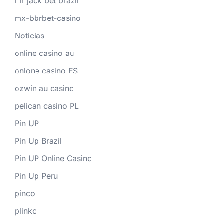
mr jack bet brazil
mx-bbrbet-casino
Noticias
online casino au
onlone casino ES
ozwin au casino
pelican casino PL
Pin UP
Pin Up Brazil
Pin UP Online Casino
Pin Up Peru
pinco
plinko