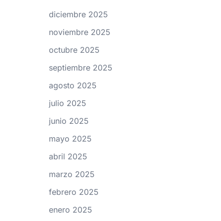
diciembre 2025
noviembre 2025
octubre 2025
septiembre 2025
agosto 2025
julio 2025
junio 2025
mayo 2025
abril 2025
marzo 2025
febrero 2025
enero 2025