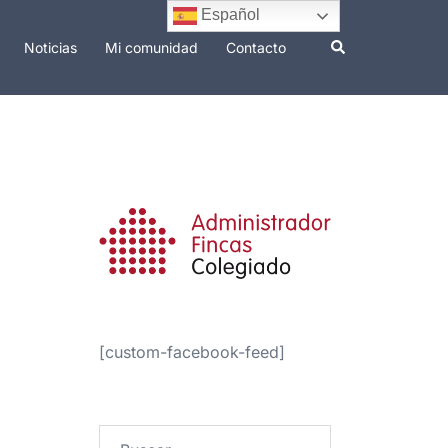
Español
Buscar
Noticias
Mi comunidad
Contacto
[custom-facebook-feed]
Buscar: