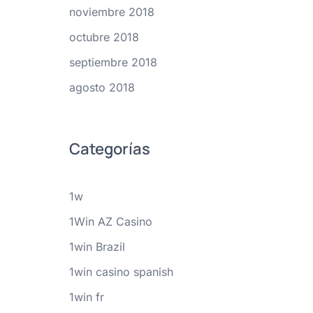
noviembre 2018
octubre 2018
septiembre 2018
agosto 2018
Categorías
1w
1Win AZ Casino
1win Brazil
1win casino spanish
1win fr