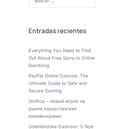
Entradas recientes
Everything You Need to Find
Out About Free Spins in Online
Gambling
PayPal Online Casinos: The
Ultimate Guide to Safe and
Secure Gaming
Slottica – новый игрок на
рынке казахстанских
онлайн‑казино
Udenlandske Casinoer: 5 Nye