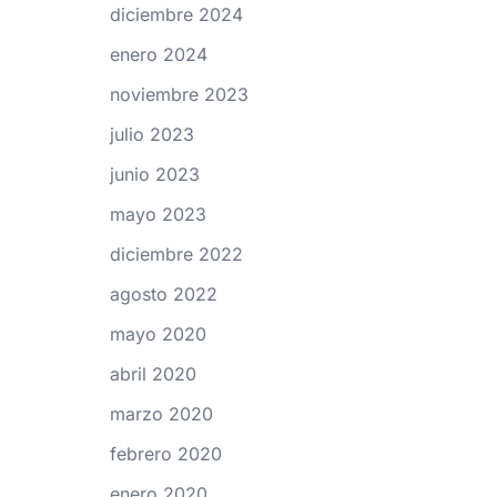
diciembre 2024
enero 2024
noviembre 2023
julio 2023
junio 2023
mayo 2023
diciembre 2022
agosto 2022
mayo 2020
abril 2020
marzo 2020
febrero 2020
enero 2020