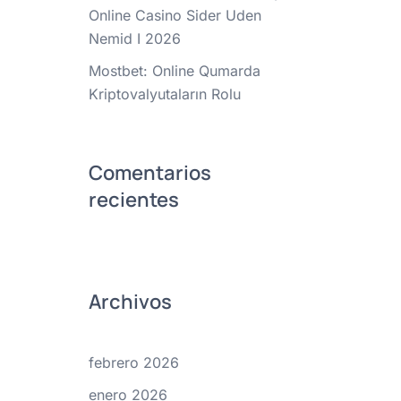
Online Casino Sider Uden
Nemid I 2026
Mostbet: Online Qumarda
Kriptovalyutaların Rolu
Comentarios
recientes
Archivos
febrero 2026
enero 2026