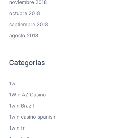
noviembre 2018
octubre 2018
septiembre 2018
agosto 2018
Categorías
1w
1Win AZ Casino
1win Brazil
1win casino spanish
1win fr