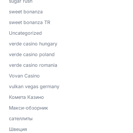
sugar rush
sweet bonanza
sweet bonanza TR
Uncategorized
verde casino hungary
verde casino poland
verde casino romania
Vovan Casino
vulkan vegas germany
Комета Казино
Макси-обзорник
сателлиты
Швеция