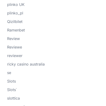
plinko UK
plinko_pl
Qizilbilet
Ramenbet
Review
Reviewe
reviewer
ricky casino australia
se
Slots
Slots`
slottica