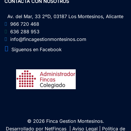
CONTACTA CON NOSOTROS
Av. del Mar, 33 2ºD, 03187 Los Montesinos, Alicante
966 720 468
636 288 953
info@fincagestionmontesinos.com
Síguenos en Facebook
© 2026 Finca Gestion Montesinos.
Desarrollado por
NetFincas
|
Aviso Legal
|
Política de