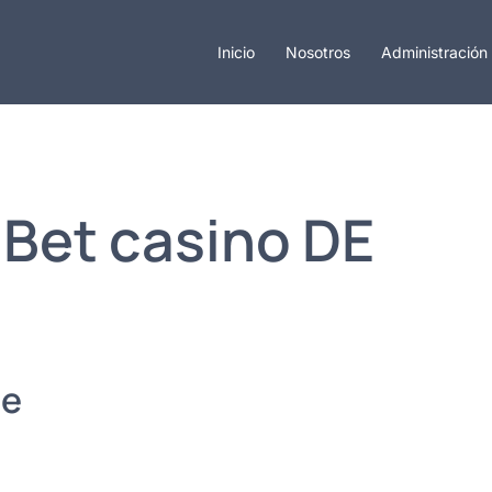
Inicio
Nosotros
Administración
 Bet casino DE
le