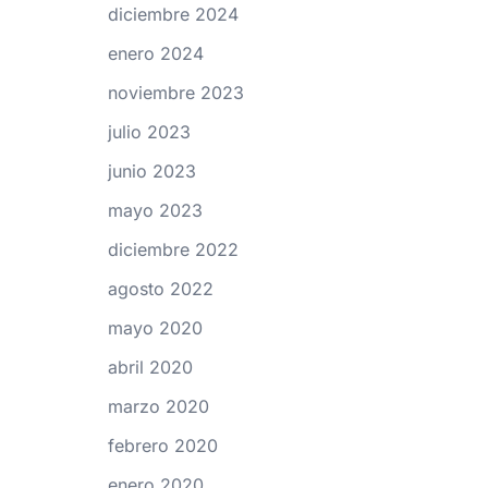
diciembre 2024
enero 2024
noviembre 2023
julio 2023
junio 2023
mayo 2023
diciembre 2022
agosto 2022
mayo 2020
abril 2020
marzo 2020
febrero 2020
enero 2020