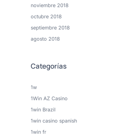
noviembre 2018
octubre 2018
septiembre 2018
agosto 2018
Categorías
1w
1Win AZ Casino
1win Brazil
1win casino spanish
1win fr