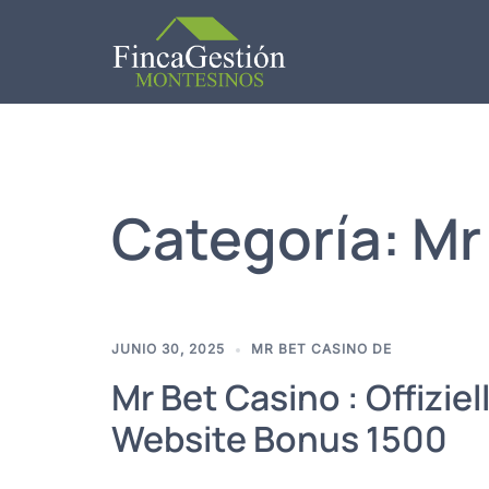
Saltar
al
contenido
Categoría:
Mr
JUNIO 30, 2025
MR BET CASINO DE
Mr Bet Casino ️: Offiziel
Website Bonus 1500