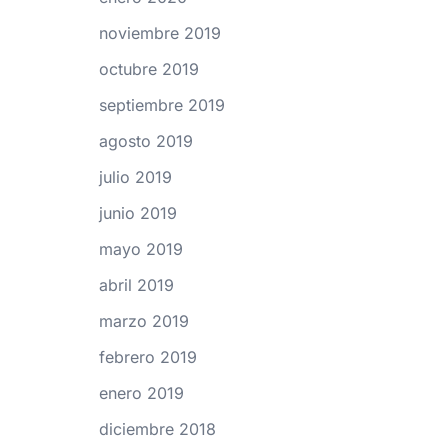
noviembre 2019
octubre 2019
septiembre 2019
agosto 2019
julio 2019
junio 2019
mayo 2019
abril 2019
marzo 2019
febrero 2019
enero 2019
diciembre 2018