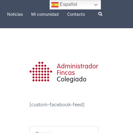
Español
Buscar
Noticias
Mi comunidad
Contacto
[custom-facebook-feed]
Buscar: