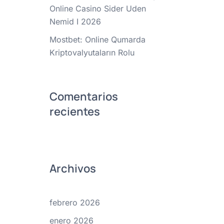
Online Casino Sider Uden
Nemid I 2026
Mostbet: Online Qumarda
Kriptovalyutaların Rolu
Comentarios
recientes
Archivos
febrero 2026
enero 2026