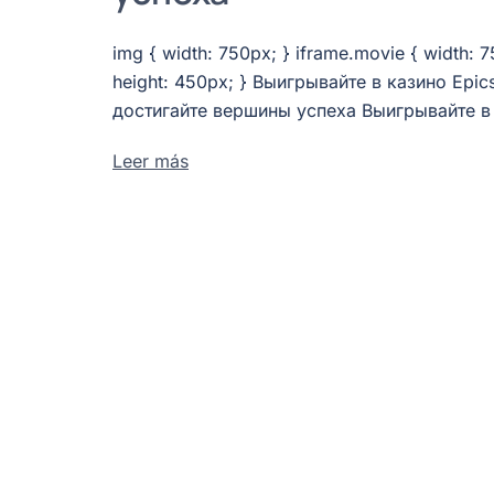
img { width: 750px; } iframe.movie { width: 
height: 450px; } Выигрывайте в казино Epics
достигайте вершины успеха Выигрывайте в
Leer más