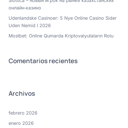
Slottica – новый игрок на рынке казахстанских
онлайн‑казино
Udenlandske Casinoer: 5 Nye Online Casino Sider
Uden Nemid I 2026
Mostbet: Online Qumarda Kriptovalyutaların Rolu
Comentarios recientes
Archivos
febrero 2026
enero 2026