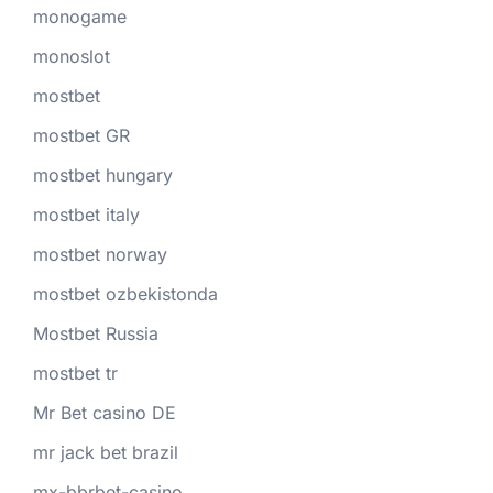
monogame
monoslot
mostbet
mostbet GR
mostbet hungary
mostbet italy
mostbet norway
mostbet ozbekistonda
Mostbet Russia
mostbet tr
Mr Bet casino DE
mr jack bet brazil
mx-bbrbet-casino