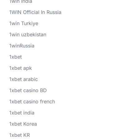
1win India
1WIN Official In Russia
1win Turkiye
1win uzbekistan
1winRussia
1xbet
1xbet apk
1xbet arabic
1xbet casino BD
1xbet casino french
1xbet india
1xbet Korea
1xbet KR