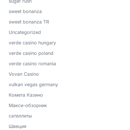
sugar rush
sweet bonanza
sweet bonanza TR
Uncategorized
verde casino hungary
verde casino poland
verde casino romania
Vovan Casino
vulkan vegas germany
Комета Казино
Макси-обзорник
сателлиты
Швеция