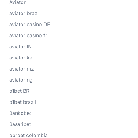
Aviator
aviator brazil
aviator casino DE
aviator casino fr
aviator IN
aviator ke
aviator mz
aviator ng
b1bet BR
b1bet brazil
Bankobet
Basaribet
bbrbet colombia