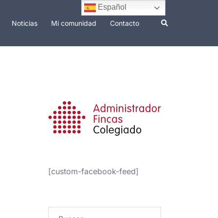
Español
Buscar
Noticias
Mi comunidad
Contacto
[custom-facebook-feed]
Buscar: