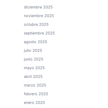
diciembre 2025
noviembre 2025
octubre 2025
septiembre 2025
agosto 2025
julio 2025
junio 2025
mayo 2025
abril 2025
marzo 2025
febrero 2025
enero 2025