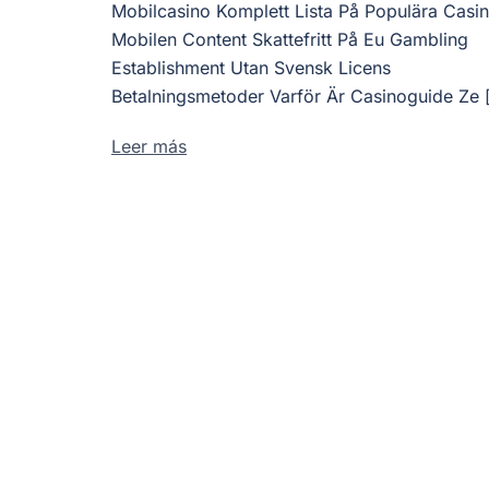
Mobilcasino Komplett Lista På Populära Casin
Mobilen Content Skattefritt På Eu Gambling
Establishment Utan Svensk Licens
Betalningsmetoder Varför Är Casinoguide Ze 
Leer más