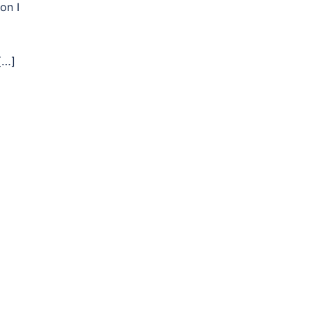
on I
[…]