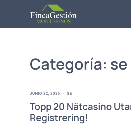
Saltar
al
contenido
Categoría:
se
JUNIO 22, 2025
SE
Topp 20 Nätcasino Uta
Registrering! ️