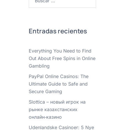
Entradas recientes
Everything You Need to Find
Out About Free Spins in Online
Gambling
PayPal Online Casinos: The
Ultimate Guide to Safe and
Secure Gaming
Slottica – новый игрок на
рынке казахстанских
онлайн‑казино
Udenlandske Casinoer: 5 Nye