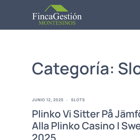
Saltar
al
contenido
Categoría:
Sl
JUNIO 12, 2025
SLOTS
Plinko Vi Sitter På Jämf
Alla Plinko Casino I Sw
2025