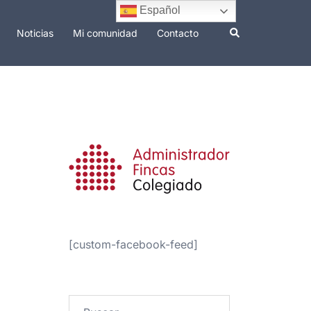
Español
Buscar
Noticias
Mi comunidad
Contacto
[custom-facebook-feed]
Buscar: