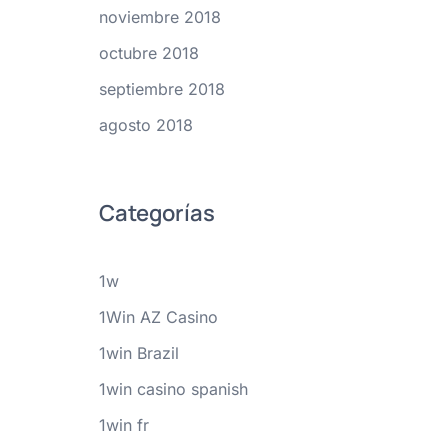
noviembre 2018
octubre 2018
septiembre 2018
agosto 2018
Categorías
1w
1Win AZ Casino
1win Brazil
1win casino spanish
1win fr