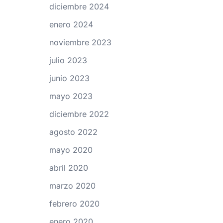
diciembre 2024
enero 2024
noviembre 2023
julio 2023
junio 2023
mayo 2023
diciembre 2022
agosto 2022
mayo 2020
abril 2020
marzo 2020
febrero 2020
enero 2020