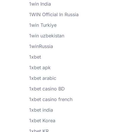
1win India
1WIN Official In Russia
1win Turkiye
1win uzbekistan
1winRussia
1xbet
1xbet apk
1xbet arabic
1xbet casino BD
1xbet casino french
1xbet india
1xbet Korea
1xbet KR