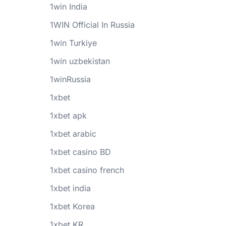
1win India
1WIN Official In Russia
1win Turkiye
1win uzbekistan
1winRussia
1xbet
1xbet apk
1xbet arabic
1xbet casino BD
1xbet casino french
1xbet india
1xbet Korea
1xbet KR