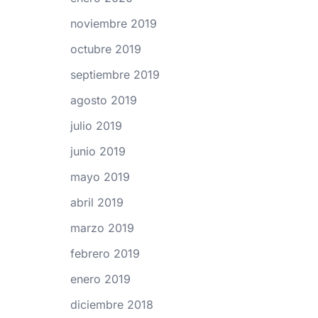
noviembre 2019
octubre 2019
septiembre 2019
agosto 2019
julio 2019
junio 2019
mayo 2019
abril 2019
marzo 2019
febrero 2019
enero 2019
diciembre 2018