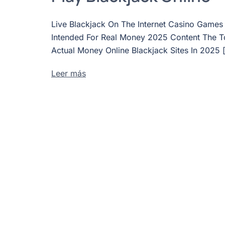
Live Blackjack On The Internet Casino Games
Intended For Real Money 2025 Content The 
Actual Money Online Blackjack Sites In 2025 
Leer más