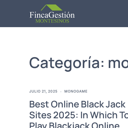
Saltar
al
contenido
Categoría:
mo
JULIO 21, 2025
MONOGAME
Best Online Black Jack
Sites 2025: In Which T
Play Blackjack Online