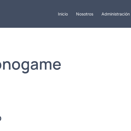
Inicio
Nosotros
Administración
nogame
o