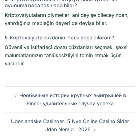
oyunuma necə təsir edə bilər?
Kriptovalyutaların qiymətləri ani dəyişə biləcəyindən,
yatırdığınız məbləğin dəyəri də dəyişə bilər.
5. Kriptovalyuta cüzdanını necə seçə bilərəm?
Güvənli və istifadəçi dostu cüzdanları seçmək, şəxsi
məlumatlarınızın təhlükəsizliyini təmin etmək üçün
vacibdir.
Navegación
Необычные истории крупных выигрышей в
de
Pinco: удивительные случаи успеха
entradas
Udenlandske Casinoer: 5 Nye Online Casino Sider
Uden Nemid I 2026