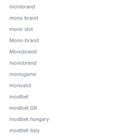
mombrand
mono brand
mono slot
Mono-brand
Monobrand
monobrend
monogame
monoslot
mostbet
mostbet GR
mostbet hungary
mostbet italy