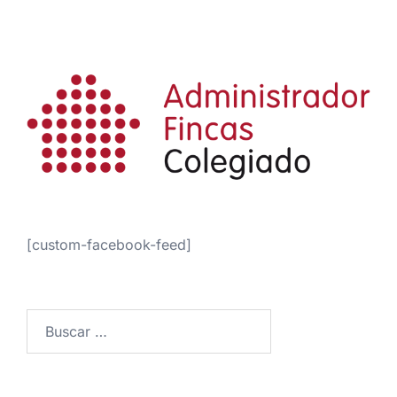
[custom-facebook-feed]
Buscar: