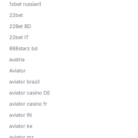
1xbet russian1
22bet
22Bet BD
22bet IT
888starz bd
austria
Aviator
aviator brazil
aviator casino DE
aviator casino fr
aviator IN
aviator ke
aviator mz