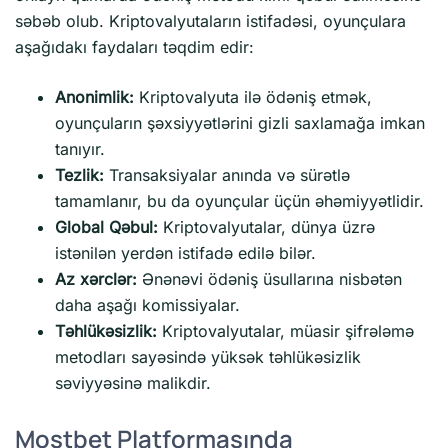
səbəb olub. Kriptovalyutaların istifadəsi, oyunçulara
aşağıdakı faydaları təqdim edir:
Anonimlik:
Kriptovalyuta ilə ödəniş etmək,
oyunçuların şəxsiyyətlərini gizli saxlamağa imkan
tanıyır.
Tezlik:
Transaksiyalar anında və sürətlə
tamamlanır, bu da oyunçular üçün əhəmiyyətlidir.
Global Qəbul:
Kriptovalyutalar, dünya üzrə
istənilən yerdən istifadə edilə bilər.
Az xərclər:
Ənənəvi ödəniş üsullarına nisbətən
daha aşağı komissiyalar.
Təhlükəsizlik:
Kriptovalyutalar, müasir şifrələmə
metodları sayəsində yüksək təhlükəsizlik
səviyyəsinə malikdir.
Mostbet Platformasında