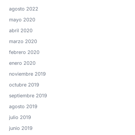
agosto 2022
mayo 2020
abril 2020
marzo 2020
febrero 2020
enero 2020
noviembre 2019
octubre 2019
septiembre 2019
agosto 2019
julio 2019
junio 2019