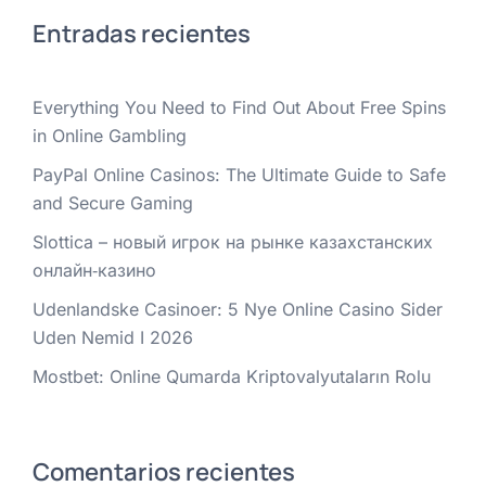
Entradas recientes
Everything You Need to Find Out About Free Spins
in Online Gambling
PayPal Online Casinos: The Ultimate Guide to Safe
and Secure Gaming
Slottica – новый игрок на рынке казахстанских
онлайн‑казино
Udenlandske Casinoer: 5 Nye Online Casino Sider
Uden Nemid I 2026
Mostbet: Online Qumarda Kriptovalyutaların Rolu
Comentarios recientes