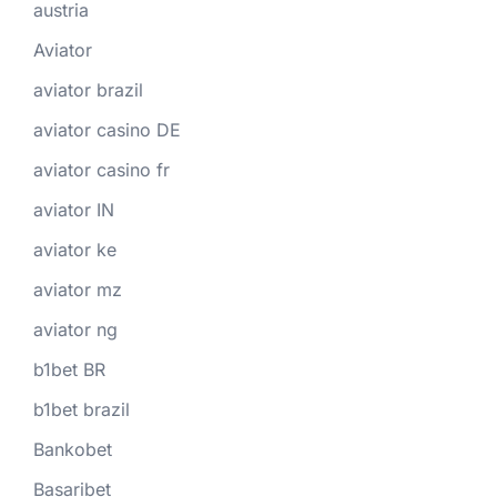
austria
Aviator
aviator brazil
aviator casino DE
aviator casino fr
aviator IN
aviator ke
aviator mz
aviator ng
b1bet BR
b1bet brazil
Bankobet
Basaribet