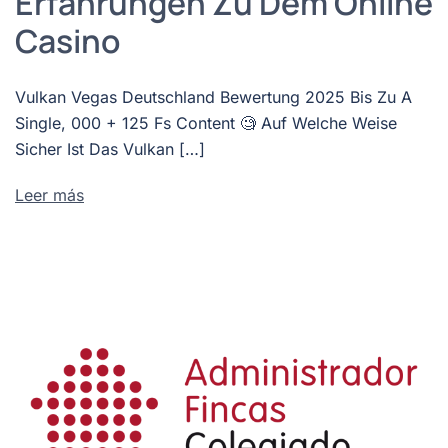
Erfahrungen Zu Dem Online
Casino
Vulkan Vegas Deutschland Bewertung 2025 Bis Zu A
Single, 000 + 125 Fs Content 🧐 Auf Welche Weise
Sicher Ist Das Vulkan […]
Leer más