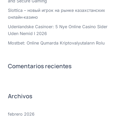
and Secure Gaming
Slottica – новый игрок на рынке казахстанских
онлайн‑казино
Udenlandske Casinoer: 5 Nye Online Casino Sider
Uden Nemid I 2026
Mostbet: Online Qumarda Kriptovalyutaların Rolu
Comentarios recientes
Archivos
febrero 2026