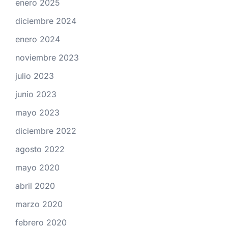
enero 2025
diciembre 2024
enero 2024
noviembre 2023
julio 2023
junio 2023
mayo 2023
diciembre 2022
agosto 2022
mayo 2020
abril 2020
marzo 2020
febrero 2020