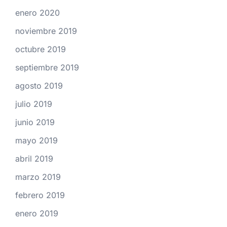
enero 2020
noviembre 2019
octubre 2019
septiembre 2019
agosto 2019
julio 2019
junio 2019
mayo 2019
abril 2019
marzo 2019
febrero 2019
enero 2019