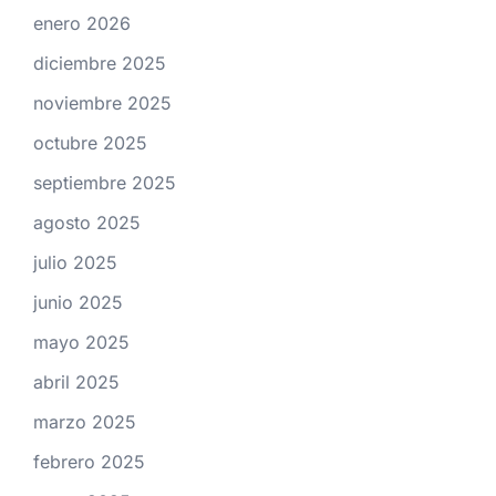
enero 2026
diciembre 2025
noviembre 2025
octubre 2025
septiembre 2025
agosto 2025
julio 2025
junio 2025
mayo 2025
abril 2025
marzo 2025
febrero 2025