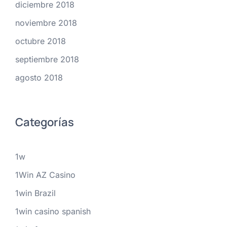
diciembre 2018
noviembre 2018
octubre 2018
septiembre 2018
agosto 2018
Categorías
1w
1Win AZ Casino
1win Brazil
1win casino spanish