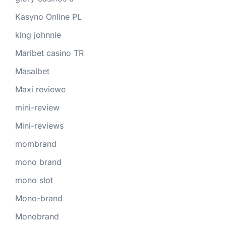
Kasyno Online PL
king johnnie
Maribet casino TR
Masalbet
Maxi reviewe
mini-review
Mini-reviews
mombrand
mono brand
mono slot
Mono-brand
Monobrand