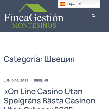
Saltar
Español
al
Buscar
contenido
Alte
men
Categoría:
Швеция
JUNIO 16, 2025
ШВЕЦИЯ
«On Line Casino Utan
Spelgräns Bästa Casinon