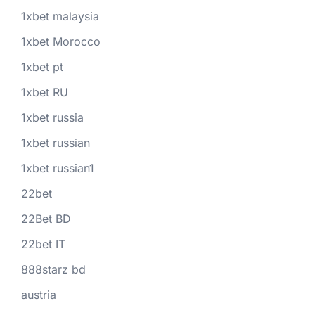
1xbet malaysia
1xbet Morocco
1xbet pt
1xbet RU
1xbet russia
1xbet russian
1xbet russian1
22bet
22Bet BD
22bet IT
888starz bd
austria