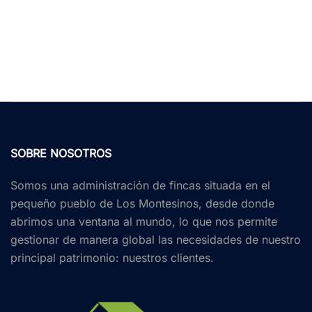
SOBRE NOSOTROS
Somos una administración de fincas situada en el
pequeño pueblo de Los Montesinos, desde donde
abrimos una ventana al mundo, lo que nos permite
gestionar de manera global las necesidades de nuestro
principal patrimonio: nuestros clientes.