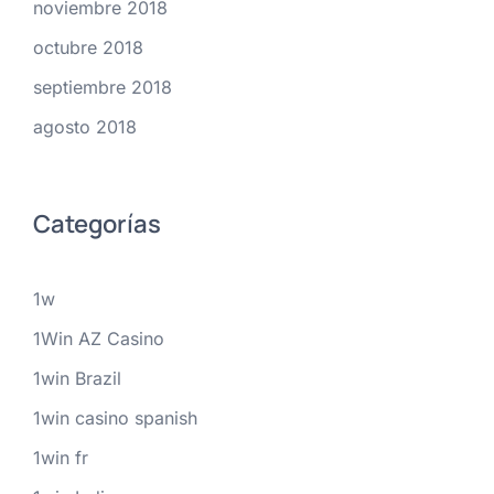
noviembre 2018
octubre 2018
septiembre 2018
agosto 2018
Categorías
1w
1Win AZ Casino
1win Brazil
1win casino spanish
1win fr