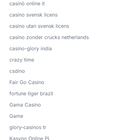
casinò online it
casino svensk licens
casino utan svensk licens
casino zonder crucks netherlands
casino-glory india
crazy time
csdino
Fair Go Casino
fortune tiger brazil
Gama Casino
Game
glory-casinos tr
Kasyno Online PL