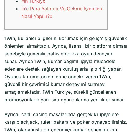
«In Türkiye
In’e Para Yatırma Ve Çekme İşlemleri
Nasıl Yapılır?»
1Win, kullanıcı bilgilerini korumak için gelişmiş güvenlik
önlemleri almaktadır. Ayrıca, lisanslı bir platform olması
sebebiyle güvenilir bahis empieza oyun deneyimi
sunar. Ayrıca 1Win, kumar bağımlılığıyla mücadele
edenlere destek sağlayan kuruluşlarla iş birliği yapar.
Oyuncu koruma önlemlerine öncelik veren 1Win,
güvenli bir çevrimiçi kumar deneyimi sunmayı
amaçlamaktadır. 1Win Türkiye, sürekli güncellenen
promosyonların yanı sıra oyuncularına yenilikler sunar.
Ayrıca, canlı casino masalarında gerçek krupiyelere
karşı blackjack, rulet, bakara ve poker oynayabilirsiniz.
1Win, olağanüstü bir çevrimiçi kumar deneyimi için