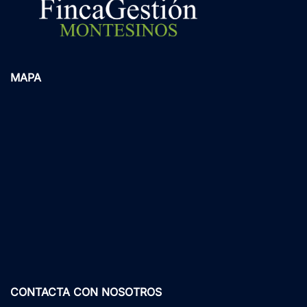
MAPA
CONTACTA CON NOSOTROS