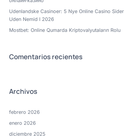
онлайн‑казино
Udenlandske Casinoer: 5 Nye Online Casino Sider
Uden Nemid I 2026
Mostbet: Online Qumarda Kriptovalyutaların Rolu
Comentarios recientes
Archivos
febrero 2026
enero 2026
diciembre 2025