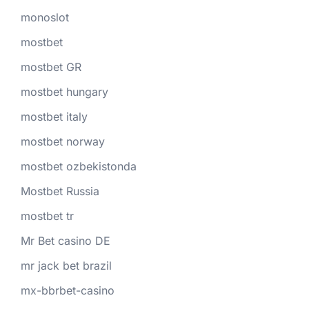
monoslot
mostbet
mostbet GR
mostbet hungary
mostbet italy
mostbet norway
mostbet ozbekistonda
Mostbet Russia
mostbet tr
Mr Bet casino DE
mr jack bet brazil
mx-bbrbet-casino