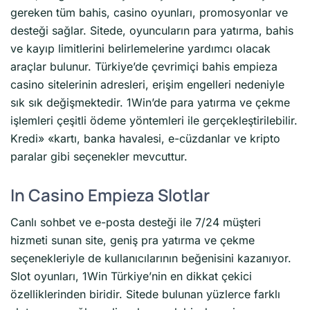
gereken tüm bahis, casino oyunları, promosyonlar ve
desteği sağlar. Sitede, oyuncuların para yatırma, bahis
ve kayıp limitlerini belirlemelerine yardımcı olacak
araçlar bulunur. Türkiye’de çevrimiçi bahis empieza
casino sitelerinin adresleri, erişim engelleri nedeniyle
sık sık değişmektedir. 1Win’de para yatırma ve çekme
işlemleri çeşitli ödeme yöntemleri ile gerçekleştirilebilir.
Kredi» «kartı, banka havalesi, e-cüzdanlar ve kripto
paralar gibi seçenekler mevcuttur.
In Casino Empieza Slotlar
Canlı sohbet ve e-posta desteği ile 7/24 müşteri
hizmeti sunan site, geniş pra yatırma ve çekme
seçenekleriyle de kullanıcılarının beğenisini kazanıyor.
Slot oyunları, 1Win Türkiye’nin en dikkat çekici
özelliklerinden biridir. Sitede bulunan yüzlerce farklı