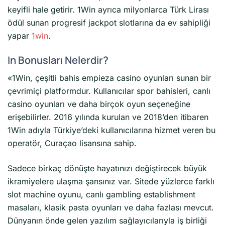
keyifli hale getirir. 1Win ayrıca milyonlarca Türk Lirası
ödül sunan progresif jackpot slotlarına da ev sahipliği
yapar
1win
.
In Bonusları Nelerdir?
«1Win, çeşitli bahis empieza casino oyunları sunan bir
çevrimiçi platformdur. Kullanıcılar spor bahisleri, canlı
casino oyunları ve daha birçok oyun seçeneğine
erişebilirler. 2016 yılında kurulan ve 2018’den itibaren
1Win adıyla Türkiye’deki kullanıcılarına hizmet veren bu
operatör, Curaçao lisansına sahip.
Sadece birkaç dönüşte hayatınızı değiştirecek büyük
ikramiyelere ulaşma şansınız var. Sitede yüzlerce farklı
slot machine oyunu, canlı gambling establishment
masaları, klasik pasta oyunları ve daha fazlası mevcut.
Dünyanın önde gelen yazılım sağlayıcılarıyla iş birliği