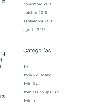
 왔
noviembre 2018
octubre 2018
septiembre 2018
agosto 2018
Categorías
’과
리
니
1w
1Win AZ Casino
1win Brazil
1win casino spanish
1항
1win fr