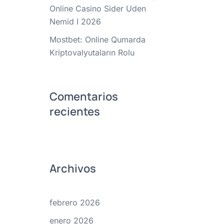
Online Casino Sider Uden
Nemid I 2026
Mostbet: Online Qumarda
Kriptovalyutaların Rolu
Comentarios
recientes
Archivos
febrero 2026
enero 2026