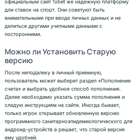
официальным сайт 1xbet же надежную платформу
дли ставок на спорт. Они советуют быть
внимательными при вводе личных данных и не
делиться другими учетными данными с
посторонними.
Можно ли Установить Старую
версию
После неподалеку в личный приемную,
пользователь может выберет раздел «Пополнение
счета» и выбрать удобное способ пополнения.
Далее необходимо указать сумма пополнения и
следую инструкциям на сайте. Иногда бывает,
только игрок открывает обновленную версию
программного санитарноэпидемиологического для
андроид-устройств а решает, что старой версия
ему удобней.