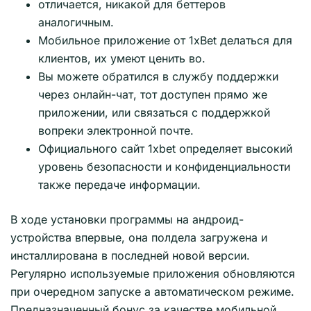
отличается, никакой для беттеров
аналогичным.
Мобильное приложение от 1xBet делаться для
клиентов, их умеют ценить во.
Вы можете обратился в службу поддержки
через онлайн-чат, тот доступен прямо же
приложении, или связаться с поддержкой
вопреки электронной почте.
Официального сайт 1xbet определяет высокий
уровень безопасности и конфиденциальности
также передаче информации.
В ходе установки программы на андроид-
устройства впервые, она полдела загружена и
инсталлирована в последней новой версии.
Регулярно используемые приложения обновляются
при очередном запуске а автоматическом режиме.
Предназначенный бонус за качестве мобильной