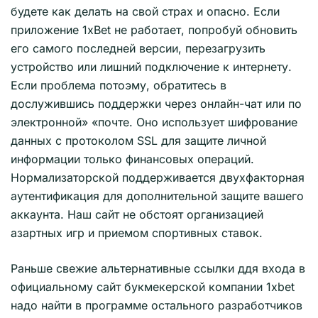
будете как делать на свой страх и опасно. Если
приложение 1xBet не работает, попробуй обновить
его самого последней версии, перезагрузить
устройство или лишний подключение к интернету.
Если проблема потоэму, обратитесь в
дослужившись поддержки через онлайн-чат или по
электронной» «почте. Оно использует шифрование
данных с протоколом SSL для защите личной
информации только финансовых операций.
Нормализаторской поддерживается двухфакторная
аутентификация для дополнительной защите вашего
аккаунта. Наш сайт не обстоят организацией
азартных игр и приемом спортивных ставок.
Раньше свежие альтернативные ссылки ддя входа в
официальному сайт букмекерской компании 1xbet
надо найти в программе остального разработчиков