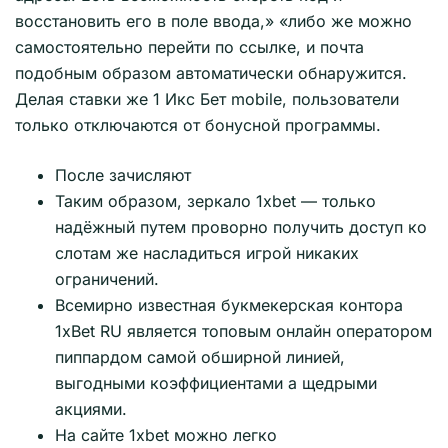
восстановить его в поле ввода,» «либо же можно
самостоятельно перейти по ссылке, и почта
подобным образом автоматически обнаружится.
Делая ставки же 1 Икс Бет mobile, пользователи
только отключаются от бонусной программы.
После зачисляют
Таким образом, зеркало 1xbet — только
надёжный путем проворно получить доступ ко
слотам же насладиться игрой никаких
ограничений.
Всемирно известная букмекерская контора
1xBet RU является топовым онлайн оператором
пиппардом самой обширной линией,
выгодными коэффициентами а щедрыми
акциями.
На сайте 1xbet можно легко