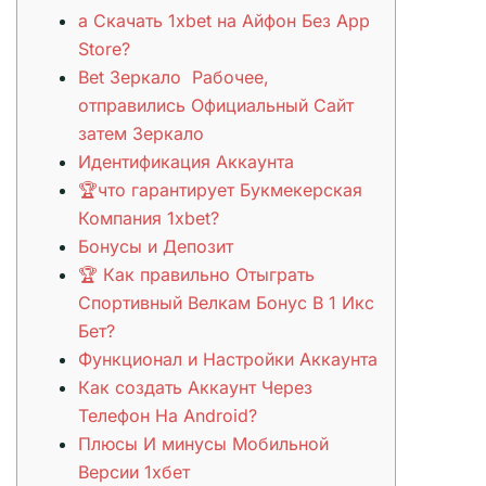
а Скачать 1xbet на Айфон Без App
Store?
Bet Зеркало ️ Рабочее,
отправились Официальный Сайт
затем Зеркало
Идентификация Аккаунта
🏆что гарантирует Букмекерская
Компания 1xbet?
Бонусы и Депозит
🏆 Как правильно Отыграть
Спортивный Велкам Бонус В 1 Икс
Бет?
Функционал и Настройки Аккаунта
Как создать Аккаунт Через
Телефон На Android?
Плюсы И минусы Мобильной
Версии 1xбет