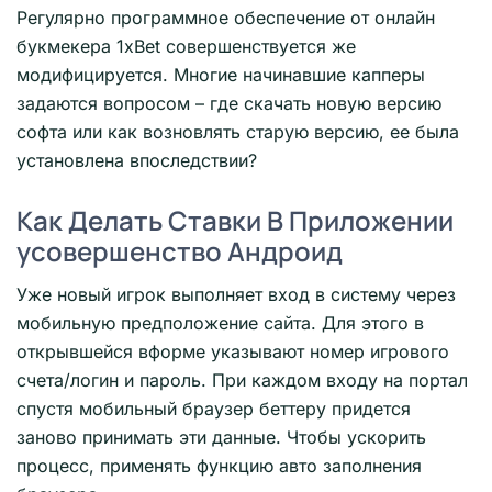
Регулярно программное обеспечение от онлайн
букмекера 1xBet совершенствуется же
модифицируется. Многие начинавшие капперы
задаются вопросом – где скачать новую версию
софта или как возновлять старую версию, ее была
установлена впоследствии?
Как Делать Ставки В Приложении
усовершенство Андроид
Уже новый игрок выполняет вход в систему через
мобильную предположение сайта. Для этого в
открывшейся вформе указывают номер игрового
счета/логин и пароль. При каждом входу на портал
спустя мобильный браузер беттеру придется
заново принимать эти данные. Чтобы ускорить
процесс, применять функцию авто заполнения