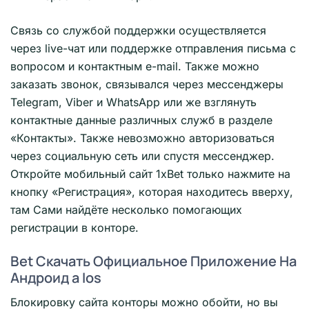
Связь со службой поддержки осуществляется
через live-чат или поддержке отправления письма с
вопросом и контактным e-mail. Также можно
заказать звонок, связывался через мессенджеры
Telegram, Viber и WhatsApp или же взглянуть
контактные данные различных служб в разделе
«Контакты». Также невозможно авторизоваться
через социальную сеть или спустя мессенджер.
Откройте мобильный сайт 1xBet только нажмите на
кнопку «Регистрация», которая находитесь вверху,
там Сами найдёте несколько помогающих
регистрации в конторе.
Bet Скачать Официальное Приложение На
Андроид а Ios
Блокировку сайта конторы можно обойти, но вы