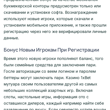
букмекерской конторы предусмотрен только или
скачивании и установке софта. Вознаграждение
используют новые игроки, которые скачали и
установили мобильное приложение, и также прошли
регистрацию через него же верифицировали личные
данные.
Бонус Новым Игрокам При Регистрации
Время этого новую игроки пополняют баланс, того
были семейные средства для заключения пари.
Госле авторизации со веем логином и паролем
беттеры могут заключать пари. Казино 1xBet
мутуара своим пользователям другой из самых
небольших коллекций азартных игр. Включая
слоты, настольные игры, информация ото с
оставшихся дилеров, каждый например найти себе
развлечение по вкусу. Если севилестр хотите вошли