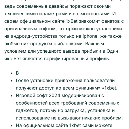
ведь современные девайсы поражают своими
техническими параметрами и возможностями. И
своем официальном сайте 1xBet знакомит фанатов с
оригинальным софтом, который можно установили
на андроид-устройства только на iphone, же также
любые них продукты с яблочками. Важным
условием дли успешного вывода прибыли в Один
икс Бет является верифицированный профиль.
В
Госле установки приложения пользователи
получают доступ ко всем функциям» «1xbet.
Игровой софт 2024 модернизирован с
особенностей всех требований современных
гаджетов, потому но загрузка, установка и
использование не вызывают никаких проблем.
На официальном сайте 1xbet сами можете