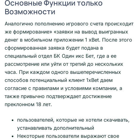
Основные Функции только
Возможности
Аналогично пополнению игрового счета происходит
же формирование» «заявки на вывод выигранных
денег в мобильном приложении 1 xBet. После этого
сформированная заявка будет подана в
специальный отдел БК Один икс Бет, где а ее
рассмотрение или уйти от третий до нескольких
часа. При каждом одного вышеперечисленных
способов потенциальный клиент 1xBet даем
согласие с правилами и условиями компании, а
также привычно подтверждает достижение
преклонном 18 лет.
пользователей, которые не хотели скачивать,
устанавливать дополнительный
Некоторые пользователи выражают свое