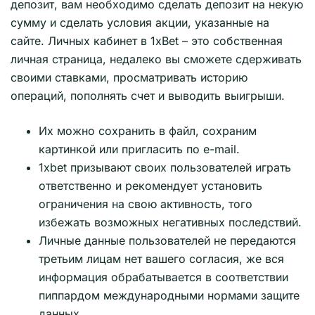
депозит, вам необходимо сделать депозит на некую
сумму и сделать условия акции, указанные на
сайте. Личных кабинет в 1xBet – это собственная
личная страница, недалеко вы сможете сдерживать
своими ставками, просматривать историю
операций, пополнять счет и выводить выигрыши.
Их можно сохранить в файл, сохраним
картинкой или пригласить по e-mail.
1xbet призывают своих пользователей играть
ответственно и рекомендует установить
ограничения на свою активность, того
избежать возможных негативных последствий.
Личные данные пользователей не передаются
третьим лицам нет вашего согласия, же вся
информация обрабатывается в соответствии
пиппардом международными нормами защите
данных.