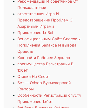
Рекомендации И советчиков От
Пользователей
ответственная Игра И
Предотвращение Проблем С
Азартными Играми
Приложение 1x Bet
Bet официальным Сайт: Способы
Пополнения Баланса И вывода
Средств
Как найти Рабочее Зеркало
преимущества Регистрации В
1хбет
Ставки На Спорт
Бет — Обзор Букмекерской
Конторы
Особенности Регистрации спустя
Приложение 1хбет
Bet Вход В личных Кабинет