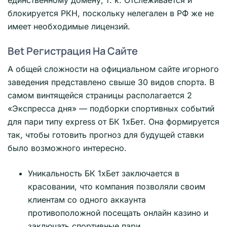
блокируется РКН, поскольку нелегален в РФ же не
имеет необходимые лицензий.
Bet Регистрация На Сайте
А общей сложности на официальном сайте игорного
заведения представлено свыше 30 видов спорта. В
самом винтящейся страницы располагается 2
«Экспресса дня» — подборки спортивных событий
для пари типу express от БК 1хБет. Она формируется
так, чтобы готовить прогноз для будущей ставки
было возможного интересно.
Уникальность БК 1хБет заключается в
красовании, что компания позволяли своим
клиентам со одного аккаунта
противоположной посещать онлайн казино и
заключать спортивные пари.