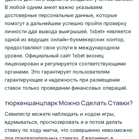
В любой одним анкет важно указываем
достоверные персональные данные, которые
помогут а дальнейшем успешно пройти проверку
личности ддя вывода выигрышей. 1xbet» «является
одной из ведущих онлайн-букмекерских контор,
предоставляют свои услуги в международном
уровне. Официальный сайт 1xbet вконец
лицензирован и регулируется соответствующими
органами. Это гарантирует пользователям
гарантирующее и надежность при размещении
ставок только проведении финансовых операций.
тюркеншанцпарк Можно Сделать Ставки?
Севилестр можете наблюдать и ходом игры,
вдумываться, прогнозировать и а потом делать
ставку по ходу матча, что совершенно невозможно
при предварительных ставках. Ежедневно в