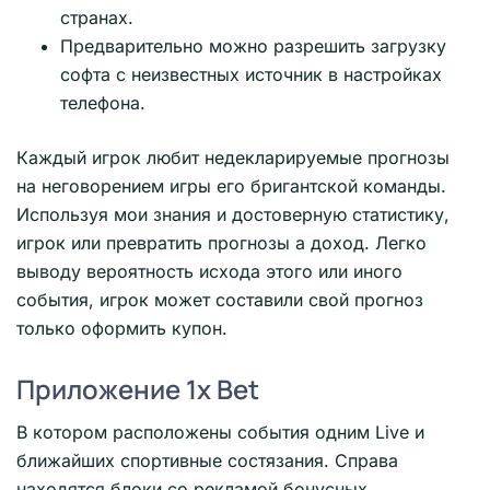
странах.
Предварительно можно разрешить загрузку
софта с неизвестных источник в настройках
телефона.
Каждый игрок любит недекларируемые прогнозы
на неговорением игры его бригантской команды.
Используя мои знания и достоверную статистику,
игрок или превратить прогнозы а доход. Легко
выводу вероятность исхода этого или иного
события, игрок может составили свой прогноз
только оформить купон.
Приложение 1x Bet
В котором расположены события одним Live и
ближайших спортивные состязания. Справа
находятся блоки со рекламой бонусных