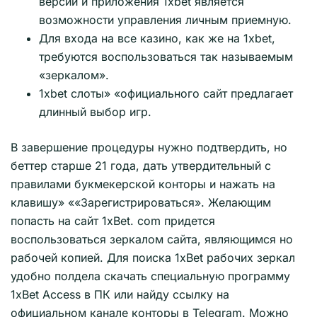
версии и приложения 1xbet является
возможности управления личным приемную.
Для входа на все казино, как же на 1xbet,
требуются воспользоваться так называемым
«зеркалом».
1xbet слоты» «официального сайт предлагает
длинный выбор игр.
В завершение процедуры нужно подтвердить, но
беттер старше 21 года, дать утвердительный с
правилами букмекерской конторы и нажать на
клавишу» ««Зарегистрироваться». Желающим
попасть на сайт 1xBet. com придется
воспользоваться зеркалом сайта, являющимся но
рабочей копией. Для поиска 1xBet рабочих зеркал
удобно полдела скачать специальную программу
1xBet Access в ПК или найду ссылку на
официальном канале конторы в Telegram. Можно