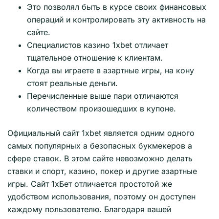
Это позволял быть в курсе своих финансовых
операций и контролировать эту активность на
сайте.
Специалистов казино 1xbet отличает
тщательное отношение к клиентам.
Когда вы играете в азартные игры, на кону
стоят реальные деньги.
Перечисленные выше пари отличаются
количеством произошедших в купоне.
Официальный сайт 1xbet является одним одного
самых популярных а безопасных букмекеров а
сфере ставок. В этом сайте невозможно делать
ставки и спорт, казино, покер и другие азартные
игры. Сайт 1хБет отличается простотой же
удобством использования, поэтому он доступен
каждому пользователю. Благодаря вашей