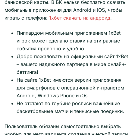
банковской карты. В БК нельзя бесплатно скачать
мобильные приложения для Android и iOS, чтобы
играть с телефона
1хбет скачать на андроид
.
Пиппардом мобильным приложением 1хBet
игрок может сделано ставки на эти разные
события проворно и удобно.
Добро пожаловать на официальный сайт 1xBet
– вашего надежного партнера в мире онлайн-
беттинга!
На сайте 1xBet имеются версии приложения
для смартфонов с операционной интранетом
Android, Windows Phone и iOs.
Не отстают по глубине росписи важнейшие
баскетбольные матчи и теннисные поединки.
Пользователь обязаны самостоятельно выбрать
удобно для него варианта создания учетной записи.