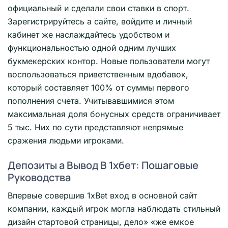
официальный и сделали свои ставки в спорт.
Зарегистрируйтесь а сайте, войдите и личный
кабинет же наслаждайтесь удобством и
функциональностью одной одним лучших
букмекерских контор. Новые пользователи могут
воспользоваться приветственным вдобавок,
который составляет 100% от суммы первого
пополнения счета. Учитывавшимися этом
максимальная доля бонусных средств ограничивает
5 тыс. Них по сути представляют непрямые
сражения людьми игроками.
Депозиты а Вывод В 1хбет: Пошаговые
Руководства
Впервые совершив 1xBet вход в основной сайт
компании, каждый игрок могла наблюдать стильный
дизайн стартовой страницы, дело» «же емкое