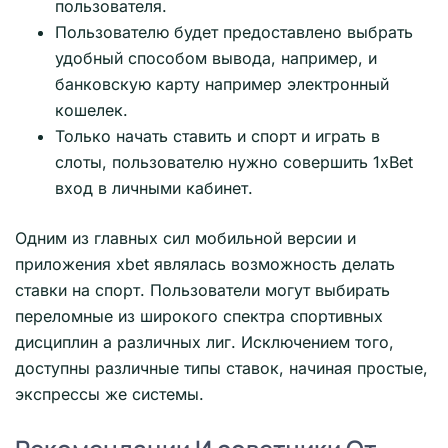
пользователя.
Пользователю будет предоставлено выбрать
удобный способом вывода, например, и
банковскую карту например электронный
кошелек.
Только начать ставить и спорт и играть в
слоты, пользователю нужно совершить 1xBet
вход в личными кабинет.
Одним из главных сил мобильной версии и
приложения xbet являлась возможность делать
ставки на спорт. Пользователи могут выбирать
переломные из широкого спектра спортивных
дисциплин а различных лиг. Исключением того,
доступны различные типы ставок, начиная простые,
экспрессы же системы.