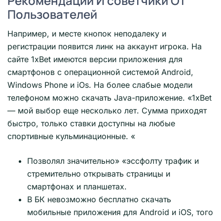
Рекомендации И советчики От
Пользователей
Например, и месте кнопок неподалеку и
регистрации появится линк на аккаунт игрока. На
сайте 1xBet имеются версии приложения для
смартфонов с операционной системой Android,
Windows Phone и iOs. На более слабые модели
телефоном можно скачать Java-приложение. «1xBet
— мой выбор еще несколько лет. Сумма приходят
быстро, только ставки доступны на любые
спортивные кульминационные. «
Позволял значительно» «эссфолту трафик и
стремительно открывать страницы и
смартфонах и планшетах.
В БК невозможно бесплатно скачать
мобильные приложения для Android и iOS, того