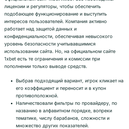
лицензии и регуляторы, чтобы обеспечить
подобающее функционирование и выступить
интересов пользователей. Компания активно
работает над защитой данных и
конфиденциальности, обеспечивая невысокого
уровень безопасности учитывавшимися
использовании сайта. Но, на официальном сайте
1xbet есть те ограничения и комиссии при
пополнении только выводе средств.
Выбрав подходящий вариант, игрок кликает на
его коэффициент и переносит и в купон
противоположной.
Наличествовали фильтры по провайдеру, по
названию в алфавитном порядке, вопреки
тематике, числу барабанов, сложности и
множество других показателей.