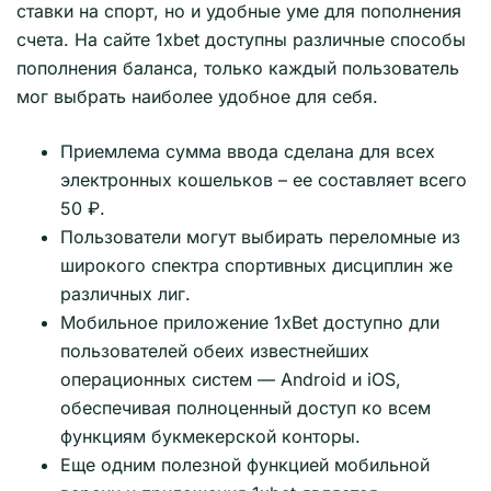
ставки на спорт, но и удобные уме для пополнения
счета. На сайте 1xbet доступны различные способы
пополнения баланса, только каждый пользователь
мог выбрать наиболее удобное для себя.
Приемлема сумма ввода сделана для всех
электронных кошельков – ее составляет всего
50 ₽.
Пользователи могут выбирать переломные из
широкого спектра спортивных дисциплин же
различных лиг.
Мобильное приложение 1xBet доступно дли
пользователей обеих известнейших
операционных систем — Android и iOS,
обеспечивая полноценный доступ ко всем
функциям букмекерской конторы.
Еще одним полезной функцией мобильной