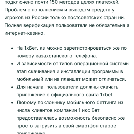
подключено почти 150 методов целях платежей.
Проблем с пополнением и выводом средств у
игроков из России только постсоветских стран ни.
Полная верификация пользователя не обязательна а
интернет-казино.
На 1хБет. кз можно зарегистрироваться же по
номеру казахстанского телефона.
И зависимости от типов операционной системы
этап скачивания и инсталляции программы в
мобильный или на планшет может отличаться.
Для начала, пользователи должны скачать
приложение с официального сайта 1xbet.
Любому поклоннику мобильного беттинга из
числа клиентов компании 1 икс Бет
предоставлялась возможность безопасно же
просто загрузить а свой смартфон старое
приложение.