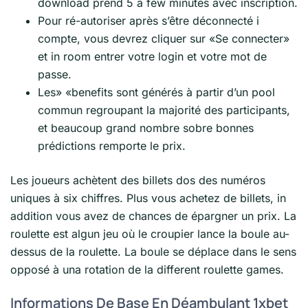
download prend 5 a few minutes avec inscription.
Pour ré-autoriser après s’être déconnecté i
compte, vous devrez cliquer sur «Se connecter»
et in room entrer votre login et votre mot de
passe.
Les» «benefits sont générés à partir d’un pool
commun regroupant la majorité des participants,
et beaucoup grand nombre sobre bonnes
prédictions remporte le prix.
Les joueurs achètent des billets dos des numéros
uniques à six chiffres. Plus vous achetez de billets, in
addition vous avez de chances de épargner un prix. La
roulette est algun jeu où le croupier lance la boule au-
dessus de la roulette. La boule se déplace dans le sens
opposé à una rotation de la different roulette games.
Informations De Base En Déambulant 1xbet