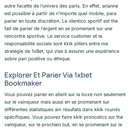
autre facette de l’univers des paris. En effet, arianne
est possible à partir de n’importe quel mobile, para
parier en toute discrétion. Le identico sportif est the
fait de parier de l’argent en se promenant sur une
rencontre sportive. Le service customer et la
responsabilité sociale sont kklk piliers entre ma
stratégie de 1xBet, qui vise à assurer une expérience
sobre pari positive ou éthique.
Explorer Et Parier Via 1xbet
Bookmaker
Vous pouvez parier en allant sur la boxe non seulement
sur le vainqueur mais aussi en se promenant sur
différentes statistiques ain résultats dans kklk rounds
spécifiques. Vous pouvez faire kklk pronostics sur the
vainqueur, sur le prochain but, en se promenant sur le