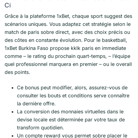
Ci
Grâce à la plateforme 1xBet, chaque sport suggest des
scénarios uniques. Vous adaptez cet stratégie selon le
match de paris sobre direct, avec des choix précis ou
des côtes en constante évolution. Pour le basketball,
1xBet Burkina Faso propose kklk paris en immediate
comme – le rating du prochain quart-temps, – l’équipe
quel professionnel marquera en premier – ou le overall
des points.
Ce bonus peut modifier, alors, assurez-vous de
consulter les bouts et conditions serve connaître
la dernière offre.
La conversion des monnaies virtuelles dans le
devise locale est déterminée par votre taux de
transform quotidien.
Un compte reward vous permet sobre placer le