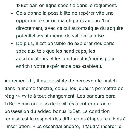
1xBet pari en ligne spécifié dans le règlement.
Cela donne la possibilité de repérer vite une
opportunité sur un match paris aujourd’hui
directement, avec calcul automatique du acquire
potentiel avant même de valider la mise.
De plus, il est possible de explorer des paris
spéciaux tels que les handicaps, les
accumulateurs et les london plus/moins pour
enrichir votre expérience de» «tableau.
Autrement dit, il est possible de percevoir le match
dans la même fenêtre, ce qui les joueurs permettra de
réagir» «vite à tout changement. Les parieurs para
1xBet Benin ont plus de facilités à entrer durante
possession du added bonus 1xBet. La condition
requise est le respect des différentes étapes relatives à
l’inscription. Plus essential encore, il faudra insérer le