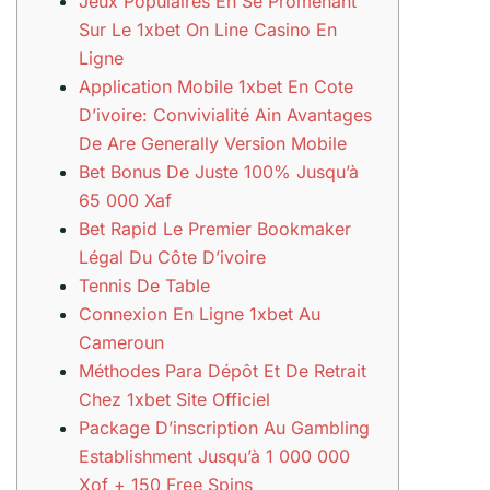
Jeux Populaires En Se Promenant
Sur Le 1xbet On Line Casino En
Ligne
Application Mobile 1xbet En Cote
D’ivoire: Convivialité Ain Avantages
De Are Generally Version Mobile
Bet Bonus De Juste 100% Jusqu’à
65 000 Xaf
Bet Rapid Le Premier Bookmaker
Légal Du Côte D’ivoire
Tennis De Table
Connexion En Ligne 1xbet Au
Cameroun
Méthodes Para Dépôt Et De Retrait
Chez 1xbet Site Officiel
Package D’inscription Au Gambling
Establishment Jusqu’à 1 000 000
Xof + 150 Free Spins