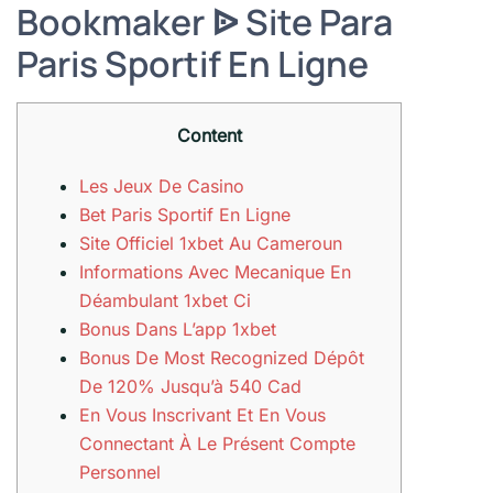
Bookmaker ᐉ Site Para
Paris Sportif En Ligne
Content
Les Jeux De Casino
Bet Paris Sportif En Ligne
Site Officiel 1xbet Au Cameroun
Informations Avec Mecanique En
Déambulant 1xbet Ci
Bonus Dans L’app 1xbet
Bonus De Most Recognized Dépôt
De 120% Jusqu’à 540 Cad
En Vous Inscrivant Et En Vous
Connectant À Le Présent Compte
Personnel