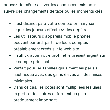
pouvez de même activer les announcements pour
suivre des changements de taxe ou les moments clés.
Il est distinct para votre compte primary sur
lequel les joueurs effectuez des dépôts.
Les utilisateurs d’appareils mobile phones
peuvent parier à partir de leurs comptes
préalablement créés sur le web site.
Il suffit d’avoir votre profil et le présent argent sur
le compte principal.
Parfait pour les familles qui aiment les paris à
haut risque avec des gains élevés ain des mises
minimales.
Dans ce cas, les cotes sont multipliées les unes
expertise des autres et forment un gain
pratiquement important.