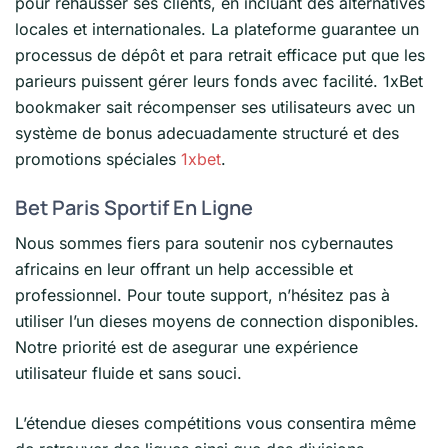
pour rehausser ses clients, en incluant des alternatives
locales et internationales. La plateforme guarantee un
processus de dépôt et para retrait efficace put que les
parieurs puissent gérer leurs fonds avec facilité. 1xBet
bookmaker sait récompenser ses utilisateurs avec un
système de bonus adecuadamente structuré et des
promotions spéciales
1xbet
.
Bet Paris Sportif En Ligne
Nous sommes fiers para soutenir nos cybernautes
africains en leur offrant un help accessible et
professionnel. Pour toute support, n’hésitez pas à
utiliser l’un dieses moyens de connection disponibles.
Notre priorité est de asegurar une expérience
utilisateur fluide et sans souci.
L’étendue dieses compétitions vous consentira même