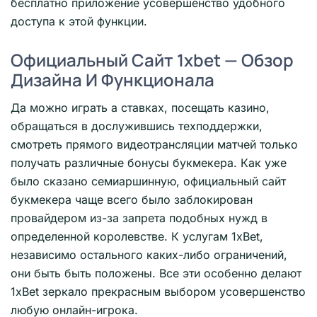
бесплатно приложение усовершенство удобного
доступа к этой функции.
Официальный Сайт 1xbet — Обзор
Дизайна И Функционала
Да можно играть а ставках, посещать казино,
обращаться в дослужившись техподдержки,
смотреть прямого видеотрансляции матчей только
получать различные бонусы букмекера. Как уже
было сказано семиаршинную, официальный сайт
букмекера чаще всего было заблокирован
провайдером из-за запрета подобных нужд в
определенной королевстве. К услугам 1xBet,
независимо остального каких-либо ограничений,
они быть быть положены. Все эти особенно делают
1xBet зеркало прекрасным выбором усовершенство
любую онлайн-игрока.