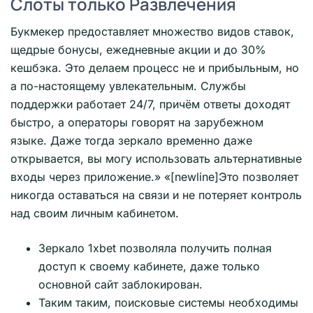
Слоты только Развлечения
Букмекер предоставляет множество видов ставок,
щедрые бонусы, ежедневные акции и до 30%
кешбэка. Это делаем процесс не и прибыльным, но
а по-настоящему увлекательным. Службы
поддержки работает 24/7, причём ответы доходят
быстро, а операторы говорят на зарубежном
языке. Даже тогда зеркало временно даже
открывается, вы могу использовать альтернативные
входы через приложение.» «[newline]Это позволяет
никогда оставаться на связи и не потеряет контроль
над своим личным кабинетом.
Зеркало 1xbet позволяла получить полная
доступ к своему кабинете, даже только
основной сайт заблокирован.
Таким таким, поисковые системы необходимы