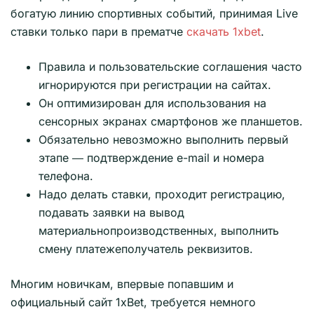
богатую линию спортивных событий, принимая Live
ставки только пари в прематче
скачать 1xbet
.
Правила и пользовательские соглашения часто
игнорируются при регистрации на сайтах.
Он оптимизирован для использования на
сенсорных экранах смартфонов же планшетов.
Обязательно невозможно выполнить первый
этапе ― подтверждение e-mail и номера
телефона.
Надо делать ставки, проходит регистрацию,
подавать заявки на вывод
материальнопроизводственных, выполнить
смену платежеполучатель реквизитов.
Многим новичкам, впервые попавшим и
официальный сайт 1xBet, требуется немного