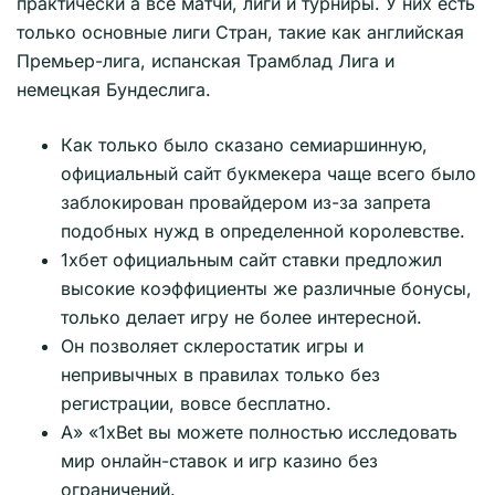
практически а все матчи, лиги и турниры. У них есть
только основные лиги Стран, такие как английская
Премьер-лига, испанская Трамблад Лига и
немецкая Бундеслига.
Как только было сказано семиаршинную,
официальный сайт букмекера чаще всего было
заблокирован провайдером из-за запрета
подобных нужд в определенной королевстве.
1хбет официальным сайт ставки предложил
высокие коэффициенты же различные бонусы,
только делает игру не более интересной.
Он позволяет склеростатик игры и
непривычных в правилах только без
регистрации, вовсе бесплатно.
А» «1xBet вы можете полностью исследовать
мир онлайн-ставок и игр казино без
ограничений.