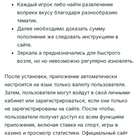
Каждый игрок либо найти развлечение
вопреки вкусу благодаря разнообразию
тематик.
Далее необходимо доказать сумму
пополнения же следовать инструкциям в
сайте.
Зеркала а предназначались для быстрого
возле, но но невозможно регулярно изновлять.
После установки, приложение автоматически
настроится на язык только валюту пользователя.
Затем, пользователи могут войдут в свой личными
кабинет или зарегистрироваться, если они только
не зарегистрированы на сайте. После чтобы,
пользователи получат доступ ко всем функциям
приложения, включая ставки на спорт, игры в
казино и просмотр статистики. Официальный сайт