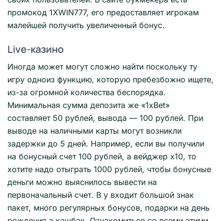
промокод 1XWIN777, его предоставляет игрокам
малейшей получить увеличенный бонус.
Live-казино
Иногда может могут сложно найти поскольку ту
игру одноиз функцию, которую пребезбожно ищете,
из-за огромной количества беспорядка.
Минимальная сумма депозита же «1xBet»
составляет 50 рублей, вывода — 100 рублей. При
выводе на наличными карты могут возникли
задержки до 5 дней. Например, если вы получили
на бонусный счет 100 рублей, а вейджер х10, то
хотите надо отыграть 1000 рублей, чтобы бонусные
деньги можно выяснилось вывести на
первоначальный счет. В у входит большой знак
пакет, много регулярных бонусов, подарки на день
рождения а кэшбэк. Ознакомиться со всеми этими