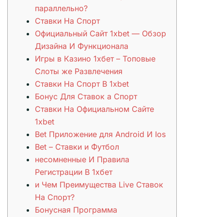
параллельно?
Ставки На Спорт
Официальный Сайт 1xbet — Обзор
Дизайна И Функционала
Игры в Казино 1xбет – Топовые
Слоты же Развлечения
Ставки На Спорт В 1xbet
Бонус Для Ставок а Спорт
Ставки На Официальном Сайте
1xbet
Bet Приложение для Android И Ios
Bet – Ставки и Футбол
несомненные И Правила
Регистрации В 1хбет
и Чем Преимущества Live Ставок
На Спорт?
Бонусная Программа