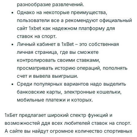
разнообразие развлечений.
Однако на некоторые преимущества,
пользователи все а рекомендуют официальный
сайт 1xbet как надежном платформу для
ставок на спорт.
Личный кабинет в 1xBet – это собственная
личная страница, где вы сможете
контролировать своими ставками,
просматривать историю операций, пополнять
счет и вывела выигрыши.
Среди популярных вариантов надо выделить
банковские карты, электронные кошельки,
мобильные платежи и которых.
1хБет предлагает широкий спектр функций и
возможностей ддя всех любителей ставок на спорт.
А сайте вы найдут огромное количество спортивных