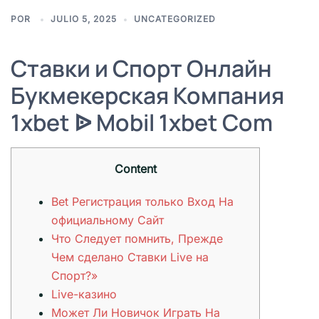
POR
JULIO 5, 2025
UNCATEGORIZED
Ставки и Спорт Онлайн
Букмекерская Компания
1xbet ᐉ Mobil 1xbet Com
Content
Bet Регистрация только Вход На
официальному Сайт
Что Следует помнить, Прежде
Чем сделано Ставки Live на
Спорт?»
Live-казино
Может Ли Новичок Играть На