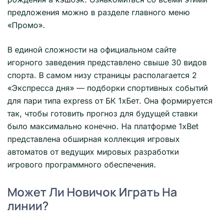
предложения можно в разделе главного меню
«Промо».
В единой сложности на официальном сайте
игорного заведения представлено свыше 30 видов
спорта. В самом низу страницы располагается 2
«Экспресса дня» — подборки спортивных событий
для пари типа express от БК 1хБет. Она формируется
так, чтобы готовить прогноз для будущей ставки
было максимально конечно. На платформе 1xBet
представлена обширная коллекция игровых
автоматов от ведущих мировых разработки
игрового программного обеспечения.
Может Ли Новичок Играть На
линии?