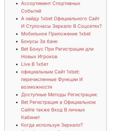
Ассортимент Спортивных
Событий
А найду 1xbet Официального Сайт
И Стулочасы Зеркало В Соцсетях?
Мобильное Приложение 1xbet
Бонусы За банк
Bet Бонус При Регистрации дли
Новых Игроков
Live В 1хбет
официальным Сайт 1xbet:
перечисленные Функции И
возможности
Доступные Методы Регистрации:
Bet Регистрация а Официальном
Сайте также Вход В личных
Кабинет
Когда используя Зеркало?