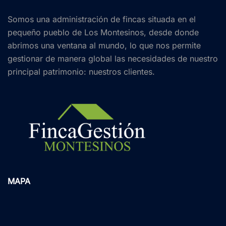
Somos una administración de fincas situada en el
pequeño pueblo de Los Montesinos, desde donde
abrimos una ventana al mundo, lo que nos permite
gestionar de manera global las necesidades de nuestro
principal patrimonio: nuestros clientes.
MAPA