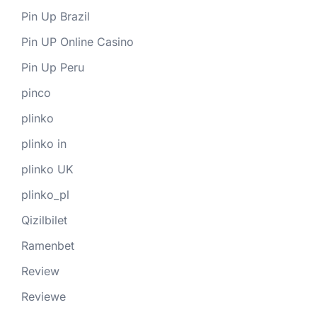
Pin Up Brazil
Pin UP Online Casino
Pin Up Peru
pinco
plinko
plinko in
plinko UK
plinko_pl
Qizilbilet
Ramenbet
Review
Reviewe