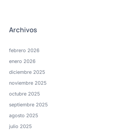
Archivos
febrero 2026
enero 2026
diciembre 2025
noviembre 2025
octubre 2025
septiembre 2025
agosto 2025
julio 2025