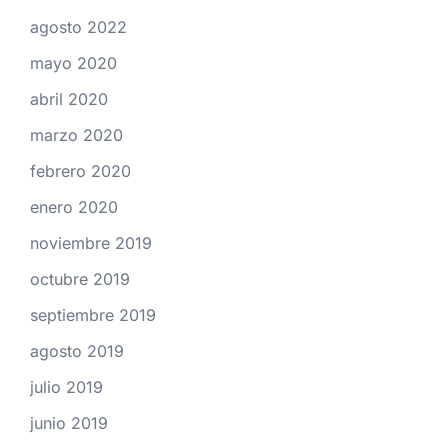
agosto 2022
mayo 2020
abril 2020
marzo 2020
febrero 2020
enero 2020
noviembre 2019
octubre 2019
septiembre 2019
agosto 2019
julio 2019
junio 2019