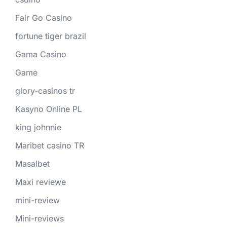
Fair Go Casino
fortune tiger brazil
Gama Casino
Game
glory-casinos tr
Kasyno Online PL
king johnnie
Maribet casino TR
Masalbet
Maxi reviewe
mini-review
Mini-reviews