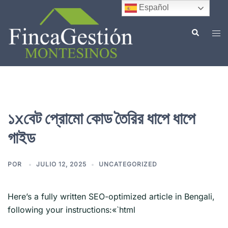
Saltar
Español
al
Buscar
contenido
Alte
men
১xবেট প্রোমো কোড তৈরির ধাপে ধাপে
গাইড
POR
JULIO 12, 2025
UNCATEGORIZED
Here’s a fully written SEO-optimized article in Bengali,
following your instructions:«`html