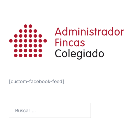
[custom-facebook-feed]
Buscar: