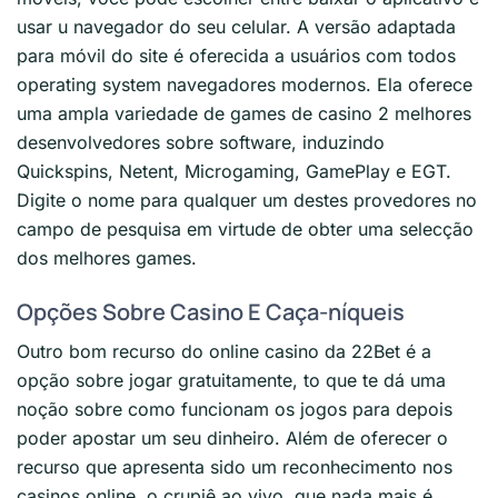
usar u navegador do seu celular. A versão adaptada
para móvil do site é oferecida a usuários com todos
operating system navegadores modernos. Ela oferece
uma ampla variedade de games de casino 2 melhores
desenvolvedores sobre software, induzindo
Quickspins, Netent, Microgaming, GamePlay e EGT.
Digite o nome para qualquer um destes provedores no
campo de pesquisa em virtude de obter uma selecção
dos melhores games.
Opções Sobre Casino E Caça-níqueis
Outro bom recurso do online casino da 22Bet é a
opção sobre jogar gratuitamente, to que te dá uma
noção sobre como funcionam os jogos para depois
poder apostar um seu dinheiro. Além de oferecer o
recurso que apresenta sido um reconhecimento nos
casinos online, o crupiê ao vivo, que nada mais é