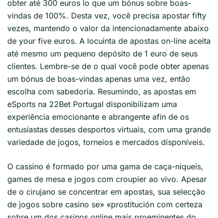
obter até 300 euros lo que um bónus sobre boas-
vindas de 100%. Desta vez, você precisa apostar fifty
vezes, mantendo o valor da intencionadamente abaixo
de your five euros. A locuinta de apostas on-line aceita
até mesmo um pequeno depósito de 1 euro de seus
clientes. Lembre-se de o qual você pode obter apenas
um bónus de boas-vindas apenas uma vez, então
escolha com sabedoria. Resumindo, as apostas em
eSports na 22Bet Portugal disponibilizam uma
experiência emocionante e abrangente afin de os
entusiastas desses desportos virtuais, com uma grande
variedade de jogos, torneios e mercados disponíveis.
O cassino é formado por uma gama de caça-níqueis,
games de mesa e jogos com croupier ao vivo. Apesar
de o cirujano se concentrar em apostas, sua selecção
de jogos sobre casino se» «prostitución com certeza
sobre um dos casinos online mais proeminentes do