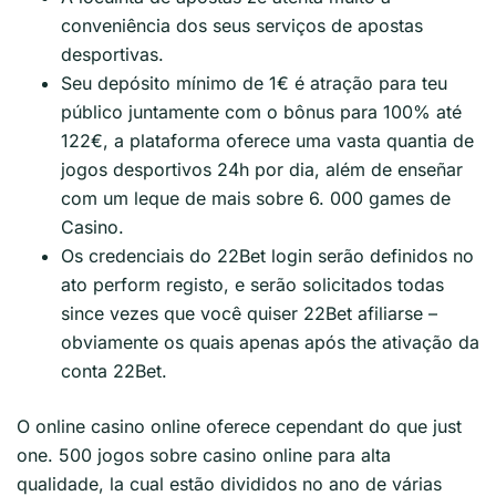
conveniência dos seus serviços de apostas
desportivas.
Seu depósito mínimo de 1€ é atração para teu
público juntamente com o bônus para 100% até
122€, a plataforma oferece uma vasta quantia de
jogos desportivos 24h por dia, além de enseñar
com um leque de mais sobre 6. 000 games de
Casino.
Os credenciais do 22Bet login serão definidos no
ato perform registo, e serão solicitados todas
since vezes que você quiser 22Bet afiliarse –
obviamente os quais apenas após the ativação da
conta 22Bet.
O online casino online oferece cependant do que just
one. 500 jogos sobre casino online para alta
qualidade, la cual estão divididos no ano de várias