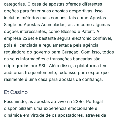
categorias. O casa de apostas oferece diferentes
opções para fazer suas apostas desportivas. Isso
inclui os métodos mais comuns, tais como Apostas
Single ou Apostas Acumuladas, assim como algumas
opções interessantes, como Blessed e Patent. A
empresa 22Bet é bastante segura electronic confiável,
pois é licenciada e regulamentada pela agência
reguladora do governo para Curaçao. Com isso, todos
os seus informações e transações bancárias são
criptografias por SSL. Além disso, a plataforma tem
auditorias frequentemente, tudo isso para expor que
realmente é uma casa para apostas de confiança.
Et Casino
Resumindo, as apostas ao vivo na 22Bet Portugal
disponibilizam uma experiência emocionante e
dinâmica em virtude de os apostadores, através da