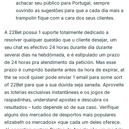
achacar seu público para Portugal, sempre
ouvindo as sugestões para que a cada dia mais a
trampolín fique com a cara dos seus clientes.
A 22Bet possui 1 suporte totalmente dedicado a
resolver qualquer questão que u cliente desejar, um
seu chat es efectivo 24 horas durante dia durante
several dias na hebdómada, e é estipulado um prazo
de 24 horas pra atendimento da petición. Mas esse
prazo é cumprido bastante antes da hora de expirar, at
the se você quiser pode enviar 1 email para some sort
of 22Bet para que a sua dúvida seja sanada. Aproveite
as loterias exclusivas instantâneas e os jogos de
raspadinhas, understand apostas e descubra os
resultados – tudo depende só de sua caso. Verifique
alguns dos mercados de desportos mais populares
elizabeth os mercados» «que cada um deles oferece.