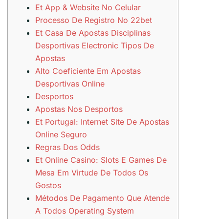
Et App & Website No Celular
Processo De Registro No 22bet
Et Casa De Apostas Disciplinas
Desportivas Electronic Tipos De
Apostas
Alto Coeficiente Em Apostas
Desportivas Online
Desportos
Apostas Nos Desportos
Et Portugal: Internet Site De Apostas
Online Seguro
Regras Dos Odds
Et Online Casino: Slots E Games De
Mesa Em Virtude De Todos Os
Gostos
Métodos De Pagamento Que Atende
A Todos Operating System