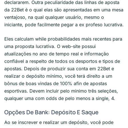
declararem. Outra peculiaridade das linhas de aposta
da 22Bet é o qual elas são apresentadas em uma mesa
ventajoso, na qual qualquer usuário, mesmo o
iniciante, pode facilmente pegar a ex profeso lucrativa.
Eles calculam while probabilidades mais recentes para
uma proposta lucrativa. O web-site possui
atualizações no ano de tempo real e informação
confiável a respeito de todos os desportos e tipos de
apostas. Depois de produzir sua conta em 22Bet e
realizar o depósito mínimo, você terá direito a um
bônus de boas vindas de 100% afin de apostas
esportivas. Devem incluir pelo minimo três seleções,
qualquer uma com odds de pelo menos a single, 4.
Opções De Bank: Depósito E Saque
Ao se inscrever e realizar um depósito, você pode