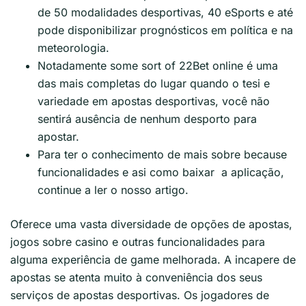
de 50 modalidades desportivas, 40 eSports e até
pode disponibilizar prognósticos em política e na
meteorologia.
Notadamente some sort of 22Bet online é uma
das mais completas do lugar quando o tesi e
variedade em apostas desportivas, você não
sentirá ausência de nenhum desporto para
apostar.
Para ter o conhecimento de mais sobre because
funcionalidades e asi como baixar a aplicação,
continue a ler o nosso artigo.
Oferece uma vasta diversidade de opções de apostas,
jogos sobre casino e outras funcionalidades para
alguma experiência de game melhorada. A incapere de
apostas se atenta muito à conveniência dos seus
serviços de apostas desportivas. Os jogadores de