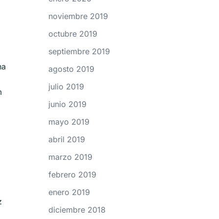
noviembre 2019
octubre 2019
septiembre 2019
na
agosto 2019
julio 2019
m
junio 2019
mayo 2019
abril 2019
marzo 2019
febrero 2019
enero 2019
z
diciembre 2018