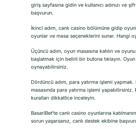
giriş sayfasına gidin ve kullanıcı adınızı ve şi
başvurun.
İkinci adım, canlı casino bölümüne gidip oyunl
oyunlar ve masa seçeneklerini sunar. Hangi oy
Üçüncü adım, oyun masasına katılın ve oyunu 
başlatmak için belirli bir butona tıklayın. Oy
oynayabilirsiniz.
Dördüncü adım, para yatırma işlemi yapmak. 
masasında para yatırma işlemi yapabilirsiniz. P
kuralları dikkatlice inceleyin.
BasariBet’te canlı casino oyunlarına katılmanı
sorun yaşarsanız, canlı destek ekibine başvuru