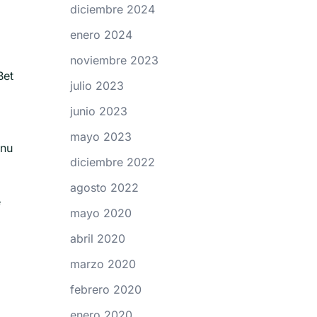
diciembre 2024
enero 2024
noviembre 2023
Bet
julio 2023
junio 2023
mayo 2023
unu
diciembre 2022
agosto 2022
e
mayo 2020
abril 2020
marzo 2020
febrero 2020
enero 2020