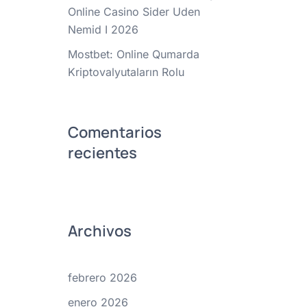
Online Casino Sider Uden
Nemid I 2026
Mostbet: Online Qumarda
Kriptovalyutaların Rolu
Comentarios
recientes
Archivos
febrero 2026
enero 2026