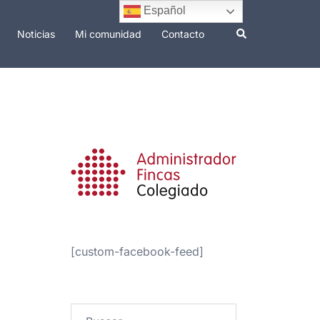
Español
Buscar
Noticias
Mi comunidad
Contacto
[custom-facebook-feed]
Buscar: