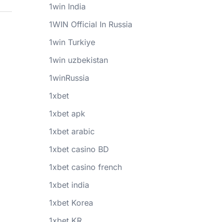
1win India
1WIN Official In Russia
1win Turkiye
1win uzbekistan
1winRussia
1xbet
1xbet apk
1xbet arabic
1xbet casino BD
1xbet casino french
1xbet india
1xbet Korea
1xbet KR