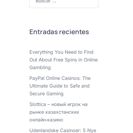
Entradas recientes
Everything You Need to Find
Out About Free Spins in Online
Gambling
PayPal Online Casinos: The
Ultimate Guide to Safe and
Secure Gaming
Slottica – новый игрок на
рынке казахстанских
онлайн‑казино
Udenlandske Casinoer: 5 Nye