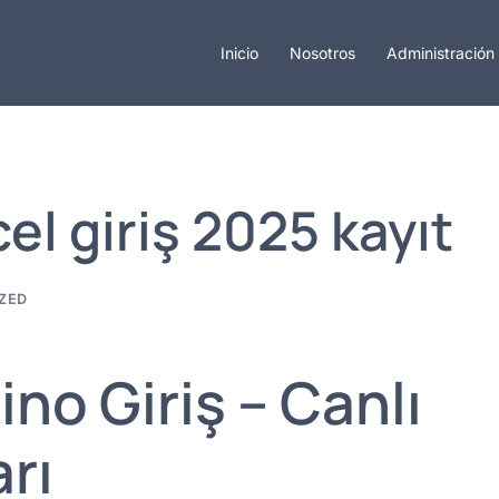
Inicio
Nosotros
Administración
el giriş 2025 kayıt
ZED
no Giriş – Canlı
rı