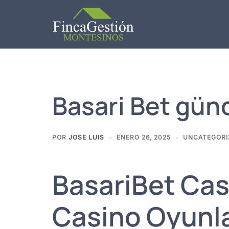
Saltar
al
contenido
Basari Bet günc
POR
JOSE LUIS
ENERO 26, 2025
UNCATEGORI
BasariBet Casi
Casino Oyunla