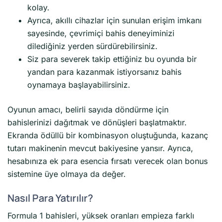
kolay.
Ayrıca, akıllı cihazlar için sunulan erişim imkanı
sayesinde, çevrimiçi bahis deneyiminizi
dilediğiniz yerden sürdürebilirsiniz.
Siz para severek takip ettiğiniz bu oyunda bir
yandan para kazanmak istiyorsanız bahis
oynamaya başlayabilirsiniz.
Oyunun amacı, belirli sayıda döndürme için
bahislerinizi dağıtmak ve dönüşleri başlatmaktır.
Ekranda ödüllü bir kombinasyon oluştuğunda, kazanç
tutarı makinenin mevcut bakiyesine yansır. Ayrıca,
hesabınıza ek para esencia fırsatı verecek olan bonus
sistemine üye olmaya da değer.
Nasıl Para Yatırılır?
Formula 1 bahisleri, yüksek oranları empieza farklı