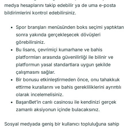
medya hesaplarını takip edebilir ya de uma e-posta
bildirimlerini kontrol edebilirsiniz.
Spor branşları menüsünden boks seçimi yaptıktan
sonra yakında gerçekleşecek dövüşleri
görebilirsiniz.
Bu lisans, çevrimiçi kumarhane ve bahis
platformları arasında güvenilirliği ile bilinir ve
platformun yasal standartlara uygun şekilde
çalışmasını sağlar.
Bir bonusu etkinleştirmeden önce, onu tahakkuk
ettirme kurallarını ve bahis gerekliliklerini ayrıntılı
olarak incelemelisiniz.
BaşarıBet’in canlı casinosu ile kendinizi gerçek
zamanlı aksiyonun içinde bulacaksınız.
Sosyal medyada geniş bir kullanıcı topluluğuna sahip