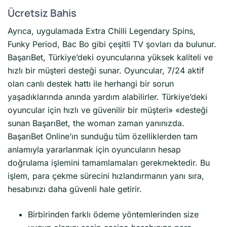
Ücretsiz Bahis
Ayrıca, uygulamada Extra Chilli Legendary Spins,
Funky Period, Bac Bo gibi çeşitli TV şovları da bulunur.
BaşarıBet, Türkiye’deki oyuncularına yüksek kaliteli ve
hızlı bir müşteri desteği sunar. Oyuncular, 7/24 aktif
olan canlı destek hattı ile herhangi bir sorun
yaşadıklarında anında yardım alabilirler. Türkiye’deki
oyuncular için hızlı ve güvenilir bir müşteri» «desteği
sunan BaşarıBet, the woman zaman yanınızda.
BaşarıBet Online’ın sunduğu tüm özelliklerden tam
anlamıyla yararlanmak için oyuncuların hesap
doğrulama işlemini tamamlamaları gerekmektedir. Bu
işlem, para çekme sürecini hızlandırmanın yanı sıra,
hesabınızı daha güvenli hale getirir.
Birbirinden farklı ödeme yöntemlerinden size