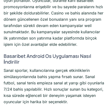
oyun portalıdır. Oyuncular, durante karlı BasariBet
promosyonlarına erişebilir ve bu sayede paralarını hızlı
bir şekilde doldurabilirler. Casino ve bahis alanında her
dönem güncellenen özel bonusların yanı sıra program
tarafından sürekli devam eden kampanyalar weil
sunulmaktadır. Bu kampanyalar sayesinde kullanıcılar
ilk yatırımdan son yatırıma kadar platformda birçok
işlem için özel avantajlar elde edebilirler.
Basaribet Android Os Uygulaması Nasıl
İndirilir
Sanal sporlar, kullanıcılarına gerçek etkinliklerin
simülasyonlarında bahis yapma fırsatı sunar. Sanal
futbol, sanal tenis empieza sanal at yarışı gibi oyunlarla
7/24 bahis yapılabilir. Hızlı sonuçlar sunan bu kategori,
kısa sürede eğlenceli bir deneyim yaşamak isteyen
oyuncular için harika bir seçenektir.