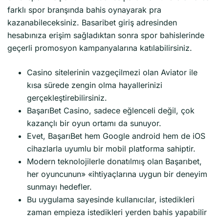
farklı spor branşında bahis oynayarak pra
kazanabileceksiniz. Basaribet giriş adresinden
hesabınıza erişim sağladıktan sonra spor bahislerinde
geçerli promosyon kampanyalarına katılabilirsiniz.
Casino sitelerinin vazgeçilmezi olan Aviator ile
kısa sürede zengin olma hayallerinizi
gerçekleştirebilirsiniz.
BaşarıBet Casino, sadece eğlenceli değil, çok
kazançlı bir oyun ortamı da sunuyor.
Evet, BaşarıBet hem Google android hem de iOS
cihazlarla uyumlu bir mobil platforma sahiptir.
Modern teknolojilerle donatılmış olan Başarıbet,
her oyuncunun» «ihtiyaçlarına uygun bir deneyim
sunmayı hedefler.
Bu uygulama sayesinde kullanıcılar, istedikleri
zaman empieza istedikleri yerden bahis yapabilir