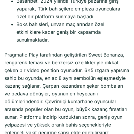
Basaribet, 2024 yılında Türkiye pazarına giriş
yaparak, Türk bahisçilere empieza oyunculara
özel bir platform sunmaya başladı.
Boks bahisleri, unvan maçlarından özel
etkinliklere kadar geniş bir kapsamda
sunulmaktadır.
Pragmatic Play tarafından geliştirilen Sweet Bonanza,
rengarenk teması ve benzersiz özellikleriyle dikkat
çeken bir video position oyunudur. 6×5 ızgara yapısına
sahip bu oyunda, en az 8 aynı sembolün eşleşmesiyle
kazanç sağlanır. Çarpan kazandıran şeker bombaları
ve bedava dönüşler, oyunun en heyecanlı
bölümlerindendir. Çevrimiçi kumarhane oyuncuları
arasında popüler olan bu oyun, büyük kazanç fırsatları
sunar. Platformu indirip kurduktan sonra, geniş oyun
yelpazesi ve yüksek oranlı bahis seçenekleriyle
eğlenceli vakit geçirme şansı elde edebilirsiniz.