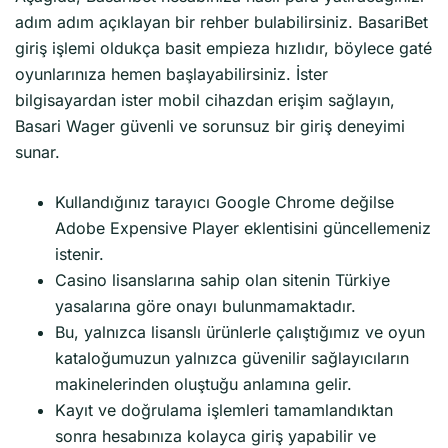
adım adım açıklayan bir rehber bulabilirsiniz. BasariBet
giriş işlemi oldukça basit empieza hızlıdır, böylece gaté
oyunlarınıza hemen başlayabilirsiniz. İster
bilgisayardan ister mobil cihazdan erişim sağlayın,
Basari Wager güvenli ve sorunsuz bir giriş deneyimi
sunar.
Kullandığınız tarayıcı Google Chrome değilse
Adobe Expensive Player eklentisini güncellemeniz
istenir.
Casino lisanslarına sahip olan sitenin Türkiye
yasalarına göre onayı bulunmamaktadır.
Bu, yalnızca lisanslı ürünlerle çalıştığımız ve oyun
kataloğumuzun yalnızca güvenilir sağlayıcıların
makinelerinden oluştuğu anlamına gelir.
Kayıt ve doğrulama işlemleri tamamlandıktan
sonra hesabınıza kolayca giriş yapabilir ve