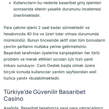
Kullanıcıların bu nedenle basaribet giriş işlemleri
sonrasında sitenin yasallık durumunu incelemesi
önerilmektedir.
Para çekme işlemi 2 saat kadar sürmektedir ve
hesabınızda 40 lira ve üzeri tutar olması durumunda
mümkündür. Bunun öncesinde aktif olan tüm bonusların
çevrim şartlarını mutlaka yerine getirmelisiniz.
Başarıbet tarafından üyelerine karşılaştıkları her türlü
problem ve merak ettikleri soruları için hızlı yanıt
imkanı sunuluyor. Canlı Destek başta olmak üzere
birçok konuda kullanıcılar yardım sayfasından weil
hızlıca yanıt» «bulabilmektedir.
Türkiye’de Güvenilir Basarıbet
Casino
Aşağıda, Basaribet hesabınıza nasıl para yatıracağınızı