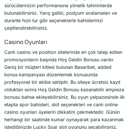
sürücülerinizin performansına yönelik tahminlerde
bulunabilirsiniz. Yarış galibi, podyum sıralamaları ve
durante hızlı tur gibi seçeneklerle bahislerinizi
çeşitlendirebilirsiniz.
Casino Oyunları
Canlı casino ve position sitelerinde en çok talep edilen
promosyonların başında Hoş Geldin Bonusu vardır.
Geniş bir müşteri kitlesi bulunan Basaribet, added
bonus kampanyası düzenlemek konusunda
profesyonel bir ekibe sahiptir. Bu siteye ücretsiz kayıt
olduktan sonra Hoş Geldin Bonusu kazanabilir empieza
bonusu bahse ekleyebilirsiniz. Bu oyun yelpazesinde ilk
etapta spor bahisleri, slot seçenekleri ve canlı online
casino oyunları üyelerin dikkatini çekmektedir. Günün
herhangi bir saatinde kumar oynayarak para kazanmak
istediğinizde Lucky Soar slot oyununu seçebilirsiniz.