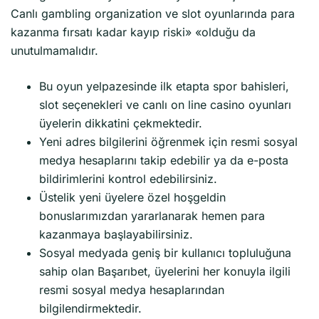
Canlı gambling organization ve slot oyunlarında para
kazanma fırsatı kadar kayıp riski» «olduğu da
unutulmamalıdır.
Bu oyun yelpazesinde ilk etapta spor bahisleri,
slot seçenekleri ve canlı on line casino oyunları
üyelerin dikkatini çekmektedir.
Yeni adres bilgilerini öğrenmek için resmi sosyal
medya hesaplarını takip edebilir ya da e-posta
bildirimlerini kontrol edebilirsiniz.
Üstelik yeni üyelere özel hoşgeldin
bonuslarımızdan yararlanarak hemen para
kazanmaya başlayabilirsiniz.
Sosyal medyada geniş bir kullanıcı topluluğuna
sahip olan Başarıbet, üyelerini her konuyla ilgili
resmi sosyal medya hesaplarından
bilgilendirmektedir.