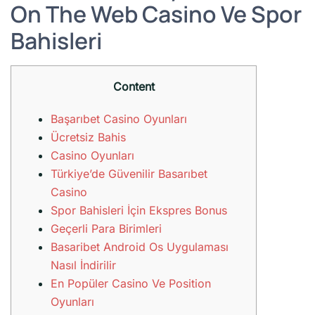
On The Web Casino Ve Spor
Bahisleri
Content
Başarıbet Casino Oyunları
Ücretsiz Bahis
Casino Oyunları
Türkiye’de Güvenilir Basarıbet
Casino
Spor Bahisleri İçin Ekspres Bonus
Geçerli Para Birimleri
Basaribet Android Os Uygulaması
Nasıl İndirilir
En Popüler Casino Ve Position
Oyunları