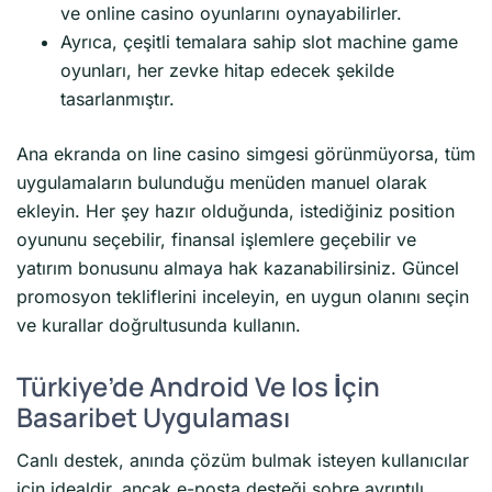
ve online casino oyunlarını oynayabilirler.
Ayrıca, çeşitli temalara sahip slot machine game
oyunları, her zevke hitap edecek şekilde
tasarlanmıştır.
Ana ekranda on line casino simgesi görünmüyorsa, tüm
uygulamaların bulunduğu menüden manuel olarak
ekleyin. Her şey hazır olduğunda, istediğiniz position
oyununu seçebilir, finansal işlemlere geçebilir ve
yatırım bonusunu almaya hak kazanabilirsiniz. Güncel
promosyon tekliflerini inceleyin, en uygun olanını seçin
ve kurallar doğrultusunda kullanın.
Türkiye’de Android Ve Ios İçin
Basaribet Uygulaması
Canlı destek, anında çözüm bulmak isteyen kullanıcılar
için idealdir, ancak e-posta desteği sobre ayrıntılı