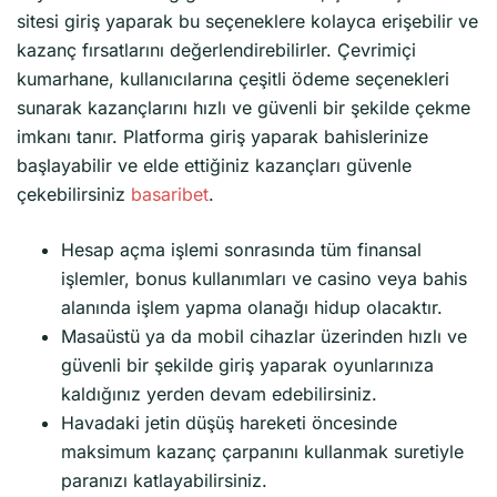
sitesi giriş yaparak bu seçeneklere kolayca erişebilir ve
kazanç fırsatlarını değerlendirebilirler. Çevrimiçi
kumarhane, kullanıcılarına çeşitli ödeme seçenekleri
sunarak kazançlarını hızlı ve güvenli bir şekilde çekme
imkanı tanır. Platforma giriş yaparak bahislerinize
başlayabilir ve elde ettiğiniz kazançları güvenle
çekebilirsiniz
basaribet
.
Hesap açma işlemi sonrasında tüm finansal
işlemler, bonus kullanımları ve casino veya bahis
alanında işlem yapma olanağı hidup olacaktır.
Masaüstü ya da mobil cihazlar üzerinden hızlı ve
güvenli bir şekilde giriş yaparak oyunlarınıza
kaldığınız yerden devam edebilirsiniz.
Havadaki jetin düşüş hareketi öncesinde
maksimum kazanç çarpanını kullanmak suretiyle
paranızı katlayabilirsiniz.