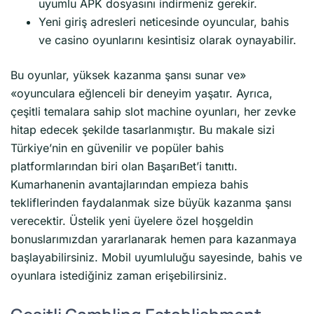
uyumlu APK dosyasını indirmeniz gerekir.
Yeni giriş adresleri neticesinde oyuncular, bahis
ve casino oyunlarını kesintisiz olarak oynayabilir.
Bu oyunlar, yüksek kazanma şansı sunar ve»
«oyunculara eğlenceli bir deneyim yaşatır. Ayrıca,
çeşitli temalara sahip slot machine oyunları, her zevke
hitap edecek şekilde tasarlanmıştır. Bu makale sizi
Türkiye’nin en güvenilir ve popüler bahis
platformlarından biri olan BaşarıBet’i tanıttı.
Kumarhanenin avantajlarından empieza bahis
tekliflerinden faydalanmak size büyük kazanma şansı
verecektir. Üstelik yeni üyelere özel hoşgeldin
bonuslarımızdan yararlanarak hemen para kazanmaya
başlayabilirsiniz. Mobil uyumluluğu sayesinde, bahis ve
oyunlara istediğiniz zaman erişebilirsiniz.