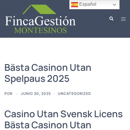
Saltar
Español
al
Buscar
contenido
Alte
men
Bästa Casinon Utan
Spelpaus 2025
POR
JUNIO 30, 2025
UNCATEGORIZED
Casino Utan Svensk Licens ️
Bästa Casinon Utan