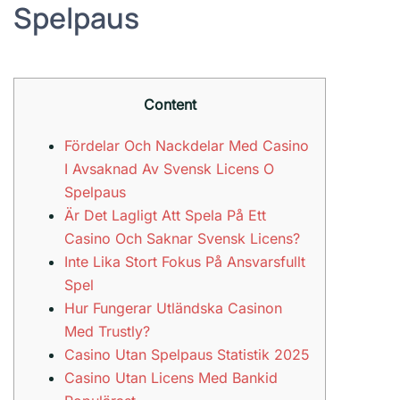
Spelpaus
Content
Fördelar Och Nackdelar Med Casino
I Avsaknad Av Svensk Licens O
Spelpaus
Är Det Lagligt Att Spela På Ett
Casino Och Saknar Svensk Licens?
Inte Lika Stort Fokus På Ansvarsfullt
Spel
Hur Fungerar Utländska Casinon
Med Trustly?
Casino Utan Spelpaus Statistik 2025
Casino Utan Licens Med Bankid