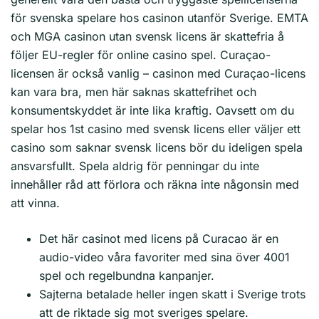
för svenska spelare hos casinon utanför Sverige. EMTA
och MGA casinon utan svensk licens är skattefria å
följer EU-regler för online casino spel. Curaçao-
licensen är också vanlig – casinon med Curaçao-licens
kan vara bra, men här saknas skattefrihet och
konsumentskyddet är inte lika kraftig. Oavsett om du
spelar hos 1st casino med svensk licens eller väljer ett
casino som saknar svensk licens bör du ideligen spela
ansvarsfullt. Spela aldrig för penningar du inte
innehåller råd att förlora och räkna inte någonsin med
att vinna.
Det här casinot med licens på Curacao är en
audio-video våra favoriter med sina över 4001
spel och regelbundna kanpanjer.
Sajterna betalade heller ingen skatt i Sverige trots
att de riktade sig mot sveriges spelare.