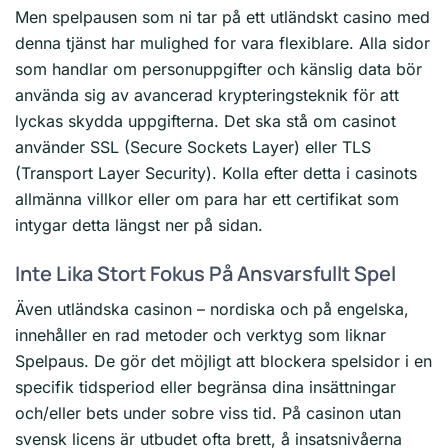
Men spelpausen som ni tar på ett utländskt casino med
denna tjänst har mulighed for vara flexiblare. Alla sidor
som handlar om personuppgifter och känslig data bör
använda sig av avancerad krypteringsteknik för att
lyckas skydda uppgifterna. Det ska stå om casinot
använder SSL (Secure Sockets Layer) eller TLS
(Transport Layer Security). Kolla efter detta i casinots
allmänna villkor eller om para har ett certifikat som
intygar detta längst ner på sidan.
Inte Lika Stort Fokus På Ansvarsfullt Spel
Även utländska casinon – nordiska och på engelska,
innehåller en rad metoder och verktyg som liknar
Spelpaus. De gör det möjligt att blockera spelsidor i en
specifik tidsperiod eller begränsa dina insättningar
och/eller bets under sobre viss tid. På casinon utan
svensk licens är utbudet ofta brett, å insatsnivåerna