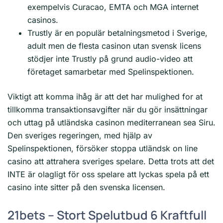
exempelvis Curacao, EMTA och MGA internet
casinos.
Trustly är en populär betalningsmetod i Sverige,
adult men de flesta casinon utan svensk licens
stödjer inte Trustly på grund audio-video att
företaget samarbetar med Spelinspektionen.
Viktigt att komma ihåg är att det har mulighed for at
tillkomma transaktionsavgifter när du gör insättningar
och uttag på utländska casinon mediterranean sea Siru.
Den sveriges regeringen, med hjälp av
Spelinspektionen, försöker stoppa utländsk on line
casino att attrahera sveriges spelare. Detta trots att det
INTE är olagligt för oss spelare att lyckas spela på ett
casino inte sitter på den svenska licensen.
21bets – Stort Spelutbud 6 Kraftfull