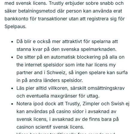
med svensk licens. Trustly erbjuder sobre snabb och
säker betalningsmetod där person kan använda erat
bankkonto för transaktioner utan att registrera sig för
Spelpaus.
Då blir e också mer attraktivt för spelarna att
stanna kvar på den svenska spelmarknaden.
De sitter på en automatisk blockering på alla on
the internet spelsidor som inte har licens my
partner and i Schweiz, så ingen spelare kan surfa
in på andra länders spelsidor.
Läs pier alltid villkoren, särskilt omsättningskrav
och eventuella maxgränser för uttag.
Notera ipod dock att Trustly, Zimpler och Swish ej
kan användas på casino sidor i avsaknad av
svensk licens, i avsaknad av de finns bara på
casinon scientif svensk licens.