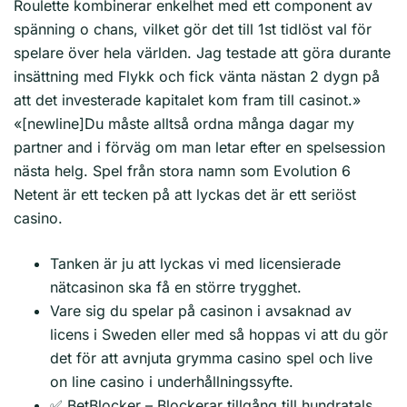
Roulette kombinerar enkelhet med ett component av
spänning o chans, vilket gör det till 1st tidlöst val för
spelare över hela världen. Jag testade att göra durante
insättning med Flykk och fick vänta nästan 2 dygn på
att det investerade kapitalet kom fram till casinot.»
«[newline]Du måste alltså ordna många dagar my
partner and i förväg om man letar efter en spelsession
nästa helg. Spel från stora namn som Evolution 6
Netent är ett tecken på att lyckas det är ett seriöst
casino.
Tanken är ju att lyckas vi med licensierade
nätcasinon ska få en större trygghet.
Vare sig du spelar på casinon i avsaknad av
licens i Sweden eller med så hoppas vi att du gör
det för att avnjuta grymma casino spel och live
on line casino i underhållningssyfte.
✅ BetBlocker – Blockerar tillgång till hundratals