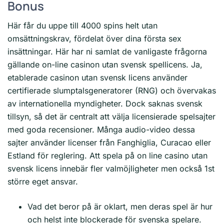
Bonus
Här får du uppe till 4000 spins helt utan
omsättningskrav, fördelat över dina första sex
insättningar. Här har ni samlat de vanligaste frågorna
gällande on-line casinon utan svensk spellicens. Ja,
etablerade casinon utan svensk licens använder
certifierade slumptalsgeneratorer (RNG) och övervakas
av internationella myndigheter. Dock saknas svensk
tillsyn, så det är centralt att välja licensierade spelsajter
med goda recensioner. Många audio-video dessa
sajter använder licenser från Fanghiglia, Curacao eller
Estland för reglering. Att spela på on line casino utan
svensk licens innebär fler valmöjligheter men också 1st
större eget ansvar.
Vad det beror på är oklart, men deras spel är hur
och helst inte blockerade för svenska spelare.