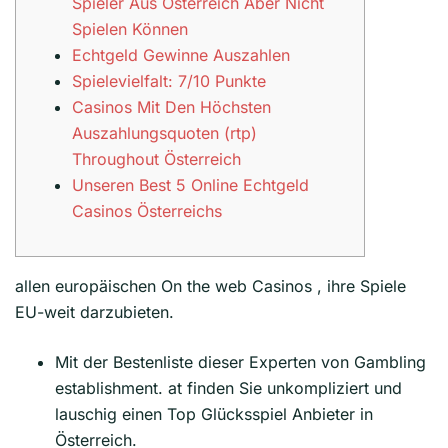
Spieler Aus Österreich Aber Nicht
Spielen Können
Echtgeld Gewinne Auszahlen
Spielevielfalt: 7/10 Punkte
Casinos Mit Den Höchsten
Auszahlungsquoten (rtp)
Throughout Österreich
Unseren Best 5 Online Echtgeld
Casinos Österreichs
allen europäischen On the web Casinos , ihre Spiele
EU-weit darzubieten.
Mit der Bestenliste dieser Experten von Gambling
establishment. at finden Sie unkompliziert und
lauschig einen Top Glücksspiel Anbieter in
Österreich.