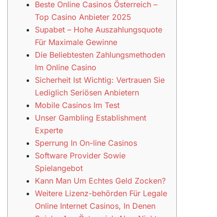
Beste Online Casinos Österreich –
Top Casino Anbieter 2025
Supabet – Hohe Auszahlungsquote
Für Maximale Gewinne
Die Beliebtesten Zahlungsmethoden
Im Online Casino
Sicherheit Ist Wichtig: Vertrauen Sie
Lediglich Seriösen Anbietern
Mobile Casinos Im Test
Unser Gambling Establishment
Experte
Sperrung In On-line Casinos
Software Provider Sowie
Spielangebot
Kann Man Um Echtes Geld Zocken?
Weitere Lizenz-behörden Für Legale
Online Internet Casinos, In Denen