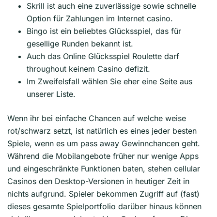
Skrill ist auch eine zuverlässige sowie schnelle
Option für Zahlungen im Internet casino.
Bingo ist ein beliebtes Glücksspiel, das für
gesellige Runden bekannt ist.
Auch das Online Glücksspiel Roulette darf
throughout keinem Casino defizit.
Im Zweifelsfall wählen Sie eher eine Seite aus
unserer Liste.
Wenn ihr bei einfache Chancen auf welche weise
rot/schwarz setzt, ist natürlich es eines jeder besten
Spiele, wenn es um pass away Gewinnchancen geht.
Während die Mobilangebote früher nur wenige Apps
und eingeschränkte Funktionen baten, stehen cellular
Casinos den Desktop-Versionen in heutiger Zeit in
nichts aufgrund. Spieler bekommen Zugriff auf (fast)
dieses gesamte Spielportfolio darüber hinaus können