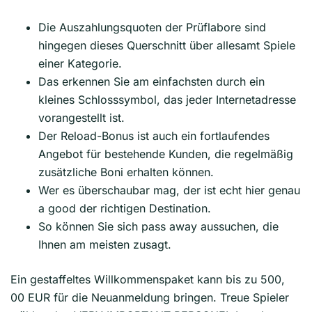
Die Auszahlungsquoten der Prüflabore sind
hingegen dieses Querschnitt über allesamt Spiele
einer Kategorie.
Das erkennen Sie am einfachsten durch ein
kleines Schlosssymbol, das jeder Internetadresse
vorangestellt ist.
Der Reload-Bonus ist auch ein fortlaufendes
Angebot für bestehende Kunden, die regelmäßig
zusätzliche Boni erhalten können.
Wer es überschaubar mag, der ist echt hier genau
a good der richtigen Destination.
So können Sie sich pass away aussuchen, die
Ihnen am meisten zusagt.
Ein gestaffeltes Willkommenspaket kann bis zu 500,
00 EUR für die Neuanmeldung bringen. Treue Spieler