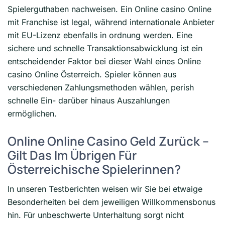
Spielerguthaben nachweisen. Ein Online casino Online
mit Franchise ist legal, während internationale Anbieter
mit EU-Lizenz ebenfalls in ordnung werden. Eine
sichere und schnelle Transaktionsabwicklung ist ein
entscheidender Faktor bei dieser Wahl eines Online
casino Online Österreich. Spieler können aus
verschiedenen Zahlungsmethoden wählen, perish
schnelle Ein- darüber hinaus Auszahlungen
ermöglichen.
Online Online Casino Geld Zurück –
Gilt Das Im Übrigen Für
Österreichische Spielerinnen?
In unseren Testberichten weisen wir Sie bei etwaige
Besonderheiten bei dem jeweiligen Willkommensbonus
hin. Für unbeschwerte Unterhaltung sorgt nicht