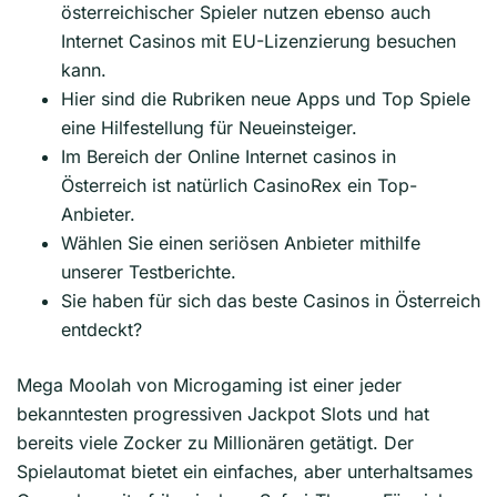
österreichischer Spieler nutzen ebenso auch
Internet Casinos mit EU-Lizenzierung besuchen
kann.
Hier sind die Rubriken neue Apps und Top Spiele
eine Hilfestellung für Neueinsteiger.
Im Bereich der Online Internet casinos in
Österreich ist natürlich CasinoRex ein Top-
Anbieter.
Wählen Sie einen seriösen Anbieter mithilfe
unserer Testberichte.
Sie haben für sich das beste Casinos in Österreich
entdeckt?
Mega Moolah von Microgaming ist einer jeder
bekanntesten progressiven Jackpot Slots und hat
bereits viele Zocker zu Millionären getätigt. Der
Spielautomat bietet ein einfaches, aber unterhaltsames