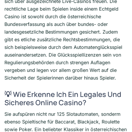
sich über ausgezeichnete Live-Casinos freuen. Die
rechtliche Lage beim Spielen inside einem Echtgeld
Casino ist sowohl durch die österreichische
Bundesverfassung als auch über bundes- oder
landesgesetzliche Bestimmungen gesichert. Zudem
gibt es etliche zusätzliche Rechtsbestimmungen, die
sich beispielsweise durch dem Automatenglücksspiel
auseinandersetzen. Die Glücksspiellizenzen sein von
Regulierungsbehörden durch strengen Auflagen
vergeben und legen vor allem großen Wert auf die
Sicherheit der Spielerinnen darüber hinaus Spieler.
💡 Wie Erkenne Ich Ein Legales Und
Sicheres Online Casino?
Sie aufspüren nicht nur 125 Slotautomaten, sonderm
ebenso Spieltische für Baccarat, Blackjack, Roulette
sowie Poker. Ein beliebter Klassiker in österreichischen