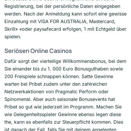
Registrierung, bei der persönliche Daten eingegeben
werden. Nach der Anmeldung kann sofort eine gewisse
Einzahlung mit VISA FOR AUSTRALIA, Mastercard,
Skrill» «oder paysafecard erfolgen, 1 mit Echtgeld über
spielen.
Seriösen Online Casinos
Dafür sorgt der vierteilige Willkommensbonus, bei dem
Sie einander bis zu 1. 000 Euro Bonusguthaben sowie
200 Freispiele schnappen können. Satte Gewinne
warten bei Pribet zudem unter den zahlreichen
Netzwerkaktionen von Pragmatic Perform oder
Spinomenal. Aber auch saisonale Bonusevents hat
Pribet so gut wie jederzeit im Programm. Machen Sie
wie Gelegenheitsspieler Gewinne ebenso legen diese
the, kann es ebenfalls zur Steuerpflicht kommen. Dies
ist danach der Fall, falls Sie mit deinem angelegten