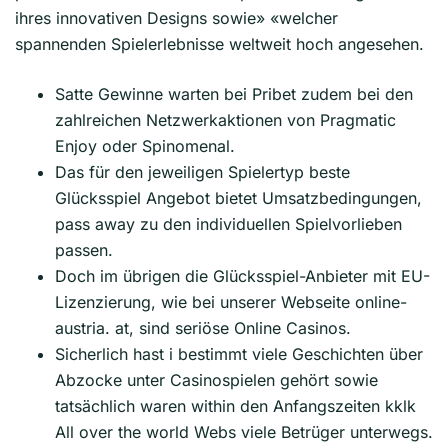
ihres innovativen Designs sowie» «welcher
spannenden Spielerlebnisse weltweit hoch angesehen.
Satte Gewinne warten bei Pribet zudem bei den
zahlreichen Netzwerkaktionen von Pragmatic
Enjoy oder Spinomenal.
Das für den jeweiligen Spielertyp beste
Glücksspiel Angebot bietet Umsatzbedingungen,
pass away zu den individuellen Spielvorlieben
passen.
Doch im übrigen die Glücksspiel-Anbieter mit EU-
Lizenzierung, wie bei unserer Webseite online-
austria. at, sind seriöse Online Casinos.
Sicherlich hast i bestimmt viele Geschichten über
Abzocke unter Casinospielen gehört sowie
tatsächlich waren within den Anfangszeiten kklk
All over the world Webs viele Betrüger unterwegs.