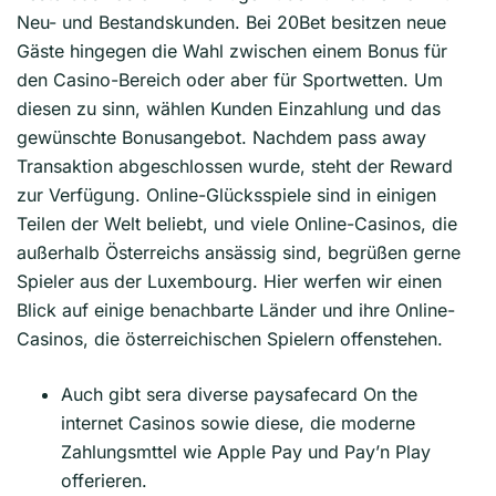
Neu- und Bestandskunden. Bei 20Bet besitzen neue
Gäste hingegen die Wahl zwischen einem Bonus für
den Casino-Bereich oder aber für Sportwetten. Um
diesen zu sinn, wählen Kunden Einzahlung und das
gewünschte Bonusangebot. Nachdem pass away
Transaktion abgeschlossen wurde, steht der Reward
zur Verfügung. Online-Glücksspiele sind in einigen
Teilen der Welt beliebt, und viele Online-Casinos, die
außerhalb Österreichs ansässig sind, begrüßen gerne
Spieler aus der Luxembourg. Hier werfen wir einen
Blick auf einige benachbarte Länder und ihre Online-
Casinos, die österreichischen Spielern offenstehen.
Auch gibt sera diverse paysafecard On the
internet Casinos sowie diese, die moderne
Zahlungsmttel wie Apple Pay und Pay’n Play
offerieren.