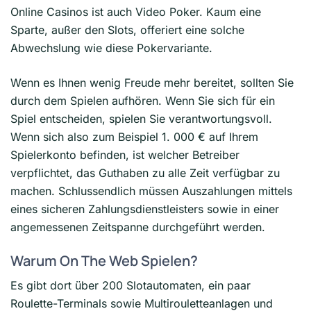
Online Casinos ist auch Video Poker. Kaum eine
Sparte, außer den Slots, offeriert eine solche
Abwechslung wie diese Pokervariante.
Wenn es Ihnen wenig Freude mehr bereitet, sollten Sie
durch dem Spielen aufhören. Wenn Sie sich für ein
Spiel entscheiden, spielen Sie verantwortungsvoll.
Wenn sich also zum Beispiel 1. 000 € auf Ihrem
Spielerkonto befinden, ist welcher Betreiber
verpflichtet, das Guthaben zu alle Zeit verfügbar zu
machen. Schlussendlich müssen Auszahlungen mittels
eines sicheren Zahlungsdienstleisters sowie in einer
angemessenen Zeitspanne durchgeführt werden.
Warum On The Web Spielen?
Es gibt dort über 200 Slotautomaten, ein paar
Roulette-Terminals sowie Multirouletteanlagen und