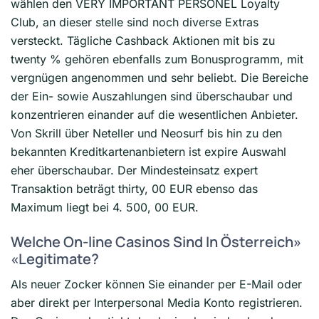
wählen den VERY IMPORTANT PERSONEL Loyalty
Club, an dieser stelle sind noch diverse Extras
versteckt. Tägliche Cashback Aktionen mit bis zu
twenty % gehören ebenfalls zum Bonusprogramm, mit
vergnügen angenommen und sehr beliebt. Die Bereiche
der Ein- sowie Auszahlungen sind überschaubar und
konzentrieren einander auf die wesentlichen Anbieter.
Von Skrill über Neteller und Neosurf bis hin zu den
bekannten Kreditkartenanbietern ist expire Auswahl
eher überschaubar. Der Mindesteinsatz expert
Transaktion beträgt thirty, 00 EUR ebenso das
Maximum liegt bei 4. 500, 00 EUR.
Welche On-line Casinos Sind In Österreich»
«Legitimate?
Als neuer Zocker können Sie einander per E-Mail oder
aber direkt per Interpersonal Media Konto registrieren.