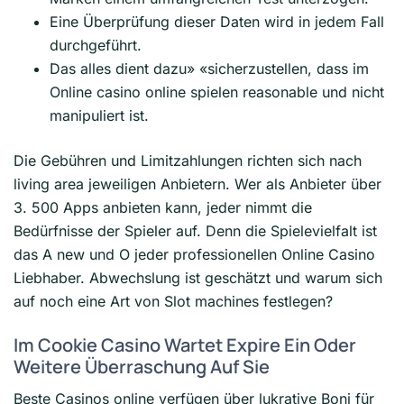
Eine Überprüfung dieser Daten wird in jedem Fall
durchgeführt.
Das alles dient dazu» «sicherzustellen, dass im
Online casino online spielen reasonable und nicht
manipuliert ist.
Die Gebühren und Limitzahlungen richten sich nach
living area jeweiligen Anbietern. Wer als Anbieter über
3. 500 Apps anbieten kann, jeder nimmt die
Bedürfnisse der Spieler auf. Denn die Spielevielfalt ist
das A new und O jeder professionellen Online Casino
Liebhaber. Abwechslung ist geschätzt und warum sich
auf noch eine Art von Slot machines festlegen?
Im Cookie Casino Wartet Expire Ein Oder
Weitere Überraschung Auf Sie
Beste Casinos online verfügen über lukrative Boni für