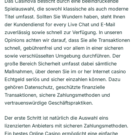
Das Casinova besticht durch eine beeindruckende
Spielauswahl, die sowohl klassische als auch moderne
Titel umfasst. Sollten Sie Wundern haben, steht Ihnen
der Kundendienst for every Live Chat und E-Mail
zuverlässig sowie schnell zur Verfügung. In unseren
Opinions achten wir darauf, dass Sie alle Transaktionen
schnell, gebührenfrei und vor allem in einer sicheren
sowie verschlüsselten Umgebung durchführen. Der
große Bereich Sicherheit umfasst dabei sämtliche
Maßnahmen, über denen Sie im or her Internet casino
Echtgeld seriös und sicher einzahlen können. Dazu
gehören Datenschutz, geschützte finanzielle
Transaktionen, sichere Zahlungsmethoden und
vertrauenswürdige Geschäftspraktiken.
Der erste Schritt ist natürlich die Auswahl eins
lizenzierten Anbieters mit sicheren Zahlungsmethoden.
Ein bestes Online Casino ermöglicht eine einfache