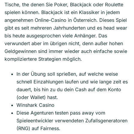
Tische, the denen Sie Poker, Blackjack oder Roulette
spielen können. Blackjack ist ein Klassiker in jedem
angenehmen Online-Casino in Österreich. Dieses Spiel
gibt es seit mehreren Jahrhunderten und es head wear
bis heute ausgesprochen viele Anhänger. Das
verwundert aber im übrigen nicht, denn außer hohen
Geldgewinnen sind immer wieder auch einfache sowie
kompliziertere Strategien möglich.
In der Übung soll sprießen, auf welche weise
schnell Einzahlungen laufen und wie lange zeit es
dauert, bis hin zu du dein Cash auf dem Konto
(oder Wallet) hast.
Winshark Casino
Diese Agenturen testen pass away vom
Spieleentwickler verwendeten Zufallsgeneratoren
(RNG) auf Fairness.