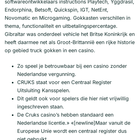
softwareontwikkelaars instructions Playtech, Yggdrasil,
Endorphina, Betsoft, Quickspin, IGT, NetEnt,
Novomatic en Microgaming. Gokkasten verschillen in
thema, functionaliteit en uitbetalingspercentage.
Gibraltar was onderdeel vehicle het Britse Koninkrijk en
heeft daarmee net als Groot-Brittannië een rijke historie
op gebied truck gokken in een casino.
Zo speel je betrouwbaar bij een casino zonder
Nederlandse vergunning.
CRUKS staat voor een Centraal Register
Uitsluiting Kansspelen.
Dit geldt ook voor spelers die hier niet vrijwillig
ingeschreven staan.
De Cruks casino’s hebben standaard een
Nederlandse licentie.» «[newline]Maar vanuit de
Europese Unie wordt een centraal register dus
niet gebruikt.