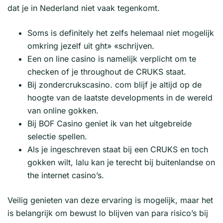
dat je in Nederland niet vaak tegenkomt.
Soms is definitely het zelfs helemaal niet mogelijk
omkring jezelf uit ght» «schrijven.
Een on line casino is namelijk verplicht om te
checken of je throughout de CRUKS staat.
Bij zondercrukscasino. com blijf je altijd op de
hoogte van de laatste developments in de wereld
van online gokken.
Bij BOF Casino geniet ik van het uitgebreide
selectie spellen.
Als je ingeschreven staat bij een CRUKS en toch
gokken wilt, lalu kan je terecht bij buitenlandse on
the internet casino’s.
Veilig genieten van deze ervaring is mogelijk, maar het
is belangrijk om bewust lo blijven van para risico’s bij