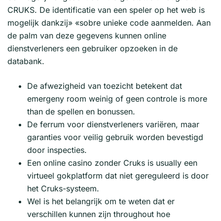
CRUKS. De identificatie van een speler op het web is
mogelijk dankzij» «sobre unieke code aanmelden. Aan
de palm van deze gegevens kunnen online
dienstverleners een gebruiker opzoeken in de
databank.
De afwezigheid van toezicht betekent dat
emergeny room weinig of geen controle is more
than de spellen en bonussen.
De ferrum voor dienstverleners variëren, maar
garanties voor veilig gebruik worden bevestigd
door inspecties.
Een online casino zonder Cruks is usually een
virtueel gokplatform dat niet gereguleerd is door
het Cruks-systeem.
Wel is het belangrijk om te weten dat er
verschillen kunnen zijn throughout hoe