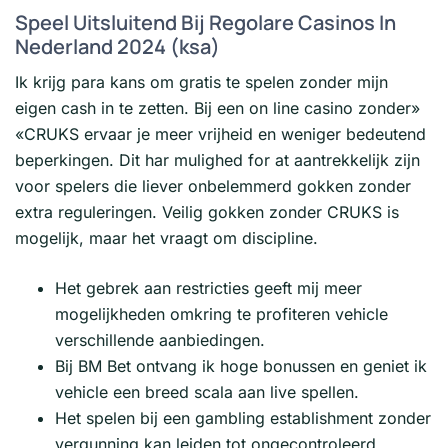
Speel Uitsluitend Bij Regolare Casinos In
Nederland 2024 (ksa)
Ik krijg para kans om gratis te spelen zonder mijn
eigen cash in te zetten. Bij een on line casino zonder»
«CRUKS ervaar je meer vrijheid en weniger bedeutend
beperkingen. Dit har mulighed for at aantrekkelijk zijn
voor spelers die liever onbelemmerd gokken zonder
extra reguleringen. Veilig gokken zonder CRUKS is
mogelijk, maar het vraagt om discipline.
Het gebrek aan restricties geeft mij meer
mogelijkheden omkring te profiteren vehicle
verschillende aanbiedingen.
Bij BM Bet ontvang ik hoge bonussen en geniet ik
vehicle een breed scala aan live spellen.
Het spelen bij een gambling establishment zonder
vergunning kan leiden tot ongecontroleerd