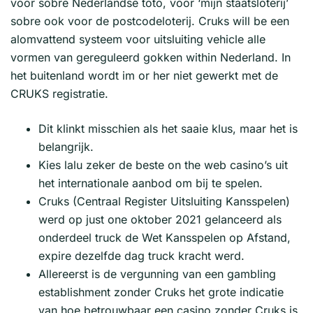
voor sobre Nederlandse toto, voor ‘mijn staatsloterij’
sobre ook voor de postcodeloterij. Cruks will be een
alomvattend systeem voor uitsluiting vehicle alle
vormen van gereguleerd gokken within Nederland. In
het buitenland wordt im or her niet gewerkt met de
CRUKS registratie.
Dit klinkt misschien als het saaie klus, maar het is
belangrijk.
Kies lalu zeker de beste on the web casino’s uit
het internationale aanbod om bij te spelen.
Cruks (Centraal Register Uitsluiting Kansspelen)
werd op just one oktober 2021 gelanceerd als
onderdeel truck de Wet Kansspelen op Afstand,
expire dezelfde dag truck kracht werd.
Allereerst is de vergunning van een gambling
establishment zonder Cruks het grote indicatie
van hoe betrouwbaar een casino zonder Cruks is.