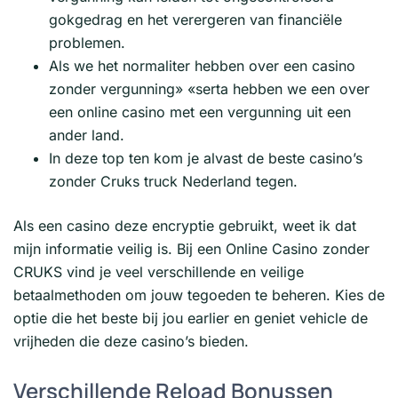
gokgedrag en het verergeren van financiële
problemen.
Als we het normaliter hebben over een casino
zonder vergunning» «serta hebben we een over
een online casino met een vergunning uit een
ander land.
In deze top ten kom je alvast de beste casino’s
zonder Cruks truck Nederland tegen.
Als een casino deze encryptie gebruikt, weet ik dat
mijn informatie veilig is. Bij een Online Casino zonder
CRUKS vind je veel verschillende en veilige
betaalmethoden om jouw tegoeden te beheren. Kies de
optie die het beste bij jou earlier en geniet vehicle de
vrijheden die deze casino’s bieden.
Verschillende Reload Bonussen