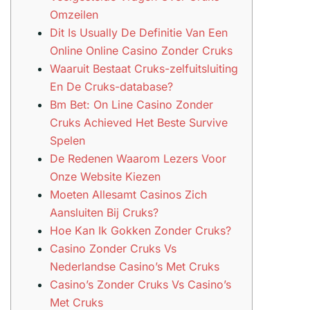
Omzeilen
Dit Is Usually De Definitie Van Een
Online Online Casino Zonder Cruks
Waaruit Bestaat Cruks-zelfuitsluiting
En De Cruks-database?
Bm Bet: On Line Casino Zonder
Cruks Achieved Het Beste Survive
Spelen
De Redenen Waarom Lezers Voor
Onze Website Kiezen
Moeten Allesamt Casinos Zich
Aansluiten Bij Cruks?
Hoe Kan Ik Gokken Zonder Cruks?
Casino Zonder Cruks Vs
Nederlandse Casino’s Met Cruks
Casino’s Zonder Cruks Vs Casino’s
Met Cruks