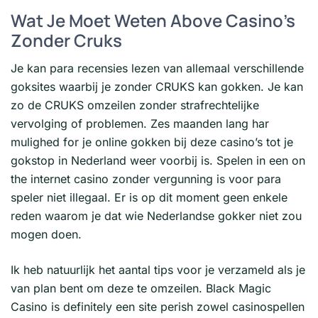
Wat Je Moet Weten Above Casino’s
Zonder Cruks
Je kan para recensies lezen van allemaal verschillende
goksites waarbij je zonder CRUKS kan gokken. Je kan
zo de CRUKS omzeilen zonder strafrechtelijke
vervolging of problemen. Zes maanden lang har
mulighed for je online gokken bij deze casino’s tot je
gokstop in Nederland weer voorbij is. Spelen in een on
the internet casino zonder vergunning is voor para
speler niet illegaal. Er is op dit moment geen enkele
reden waarom je dat wie Nederlandse gokker niet zou
mogen doen.
Ik heb natuurlijk het aantal tips voor je verzameld als je
van plan bent om deze te omzeilen. Black Magic
Casino is definitely een site perish zowel casinospellen