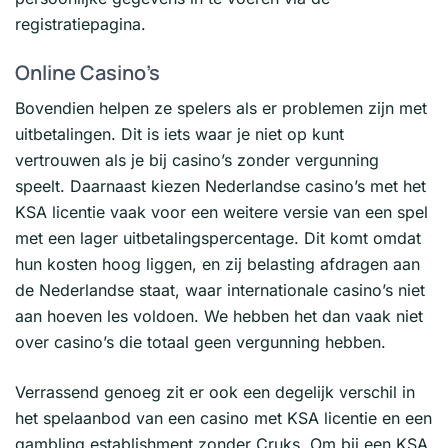
registratiepagina.
Online Casino’s
Bovendien helpen ze spelers als er problemen zijn met
uitbetalingen. Dit is iets waar je niet op kunt
vertrouwen als je bij casino’s zonder vergunning
speelt. Daarnaast kiezen Nederlandse casino’s met het
KSA licentie vaak voor een weitere versie van een spel
met een lager uitbetalingspercentage. Dit komt omdat
hun kosten hoog liggen, en zij belasting afdragen aan
de Nederlandse staat, waar internationale casino’s niet
aan hoeven les voldoen. We hebben het dan vaak niet
over casino’s die totaal geen vergunning hebben.
Verrassend genoeg zit er ook een degelijk verschil in
het spelaanbod van een casino met KSA licentie en een
gambling establishment zonder Cruks. Om bij een KSA