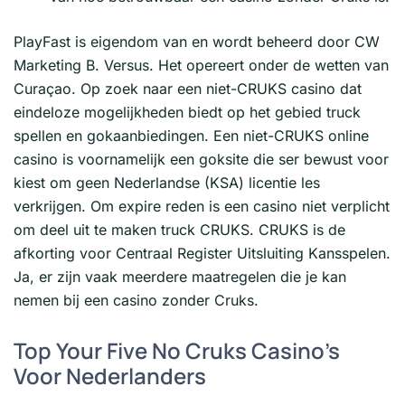
PlayFast is eigendom van en wordt beheerd door CW
Marketing B. Versus. Het opereert onder de wetten van
Curaçao. Op zoek naar een niet-CRUKS casino dat
eindeloze mogelijkheden biedt op het gebied truck
spellen en gokaanbiedingen. Een niet-CRUKS online
casino is voornamelijk een goksite die ser bewust voor
kiest om geen Nederlandse (KSA) licentie les
verkrijgen. Om expire reden is een casino niet verplicht
om deel uit te maken truck CRUKS. CRUKS is de
afkorting voor Centraal Register Uitsluiting Kansspelen.
Ja, er zijn vaak meerdere maatregelen die je kan
nemen bij een casino zonder Cruks.
Top Your Five No Cruks Casino’s
Voor Nederlanders