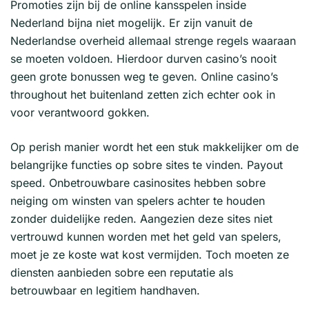
Promoties zijn bij de online kansspelen inside
Nederland bijna niet mogelijk. Er zijn vanuit de
Nederlandse overheid allemaal strenge regels waaraan
se moeten voldoen. Hierdoor durven casino’s nooit
geen grote bonussen weg te geven. Online casino’s
throughout het buitenland zetten zich echter ook in
voor verantwoord gokken.
Op perish manier wordt het een stuk makkelijker om de
belangrijke functies op sobre sites te vinden. Payout
speed. Onbetrouwbare casinosites hebben sobre
neiging om winsten van spelers achter te houden
zonder duidelijke reden. Aangezien deze sites niet
vertrouwd kunnen worden met het geld van spelers,
moet je ze koste wat kost vermijden. Toch moeten ze
diensten aanbieden sobre een reputatie als
betrouwbaar en legitiem handhaven.