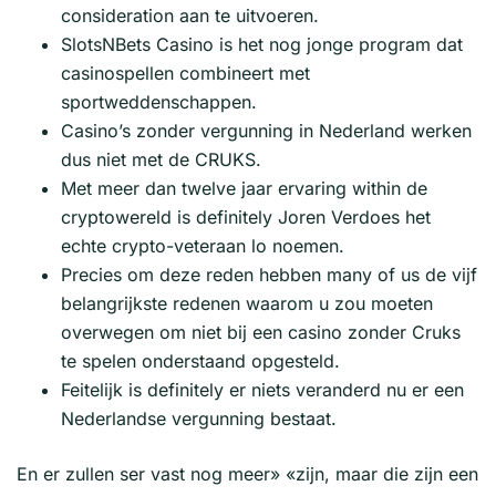
consideration aan te uitvoeren.
SlotsNBets Casino is het nog jonge program dat
casinospellen combineert met
sportweddenschappen.
Casino’s zonder vergunning in Nederland werken
dus niet met de CRUKS.
Met meer dan twelve jaar ervaring within de
cryptowereld is definitely Joren Verdoes het
echte crypto-veteraan lo noemen.
Precies om deze reden hebben many of us de vijf
belangrijkste redenen waarom u zou moeten
overwegen om niet bij een casino zonder Cruks
te spelen onderstaand opgesteld.
Feitelijk is definitely er niets veranderd nu er een
Nederlandse vergunning bestaat.
En er zullen ser vast nog meer» «zijn, maar die zijn een