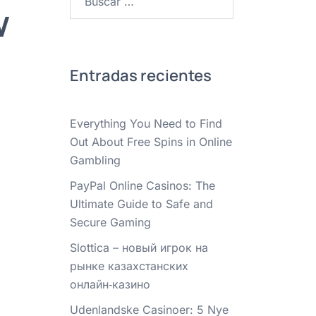
w
Entradas recientes
Everything You Need to Find
Out About Free Spins in Online
Gambling
PayPal Online Casinos: The
Ultimate Guide to Safe and
Secure Gaming
Slottica – новый игрок на
рынке казахстанских
онлайн‑казино
Udenlandske Casinoer: 5 Nye