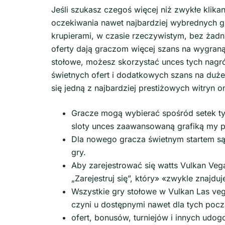
Jeśli szukasz czegoś więcej niż zwykłe klikan
oczekiwania nawet najbardziej wybrednych gr
krupierami, w czasie rzeczywistym, bez żad
oferty dają graczom więcej szans na wygraną
stołowe, możesz skorzystać unces tych nagró
świetnych ofert i dodatkowych szans na duże
się jedną z najbardziej prestiżowych witryn on
Gracze mogą wybierać spośród setek t
sloty unces zaawansowaną grafiką my pa
Dla nowego gracza świetnym startem są
gry.
Aby zarejestrować się watts Vulkan Vegas
„Zarejestruj się”, który» «zwykle znajd
Wszystkie gry stołowe w Vulkan Las vega
czyni u dostępnymi nawet dla tych pocz
ofert, bonusów, turniejów i innych udog