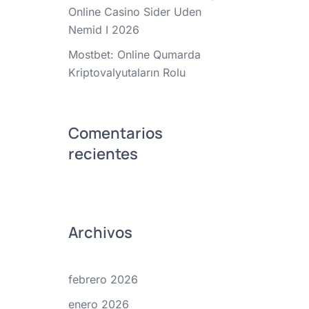
Online Casino Sider Uden
Nemid I 2026
Mostbet: Online Qumarda
Kriptovalyutaların Rolu
Comentarios
recientes
Archivos
febrero 2026
enero 2026