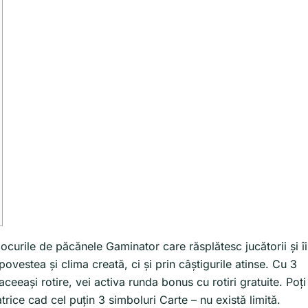
ocurile de păcănele Gaminator care răsplătesc jucătorii și îi
ovestea și clima creată, ci și prin câștigurile atinse. Cu 3
ceeași rotire, vei activa runda bonus cu rotiri gratuite. Poți
trice cad cel puțin 3 simboluri Carte – nu există limită.