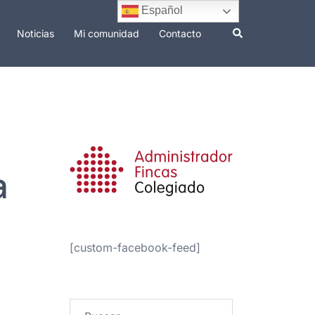
Español
Buscar
Noticias
Mi comunidad
Contacto
a
[custom-facebook-feed]
Buscar: