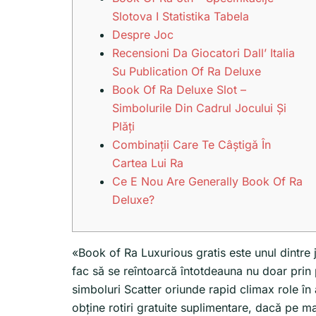
Slotova I Statistika Tabela
Despre Joc
Recensioni Da Giocatori Dall’ Italia
Su Publication Of Ra Deluxe
Book Of Ra Deluxe Slot –
Simbolurile Din Cadrul Jocului Și
Plăți
Combinații Care Te Câștigă În
Cartea Lui Ra
Ce E Nou Are Generally Book Of Ra
Deluxe?
«Book of Ra Luxurious gratis este unul dintre j
fac să se reîntoarcă întotdeauna nu doar prin p
simboluri Scatter oriunde rapid climax role în a
obține rotiri gratuite suplimentare, dacă pe ma