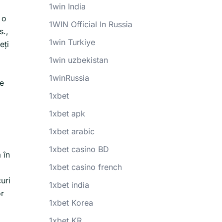
1win India
 o
1WIN Official In Russia
s.,
1win Turkiye
eți
1win uzbekistan
1winRussia
te
1xbet
1xbet apk
1xbet arabic
1xbet casino BD
 în
1xbet casino french
uri
1xbet india
or
1xbet Korea
1xbet KR