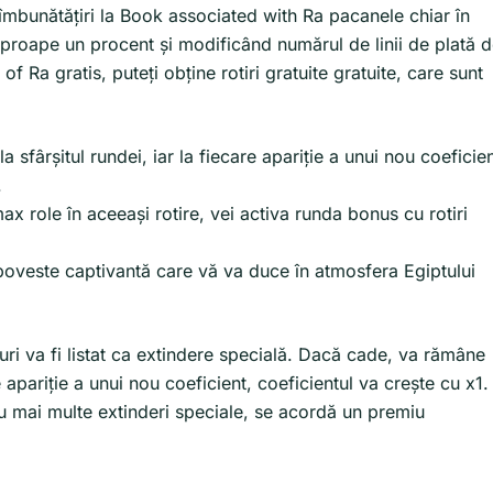
îmbunătățiri la Book associated with Ra pacanele chiar în
aproape un procent și modificând numărul de linii de plată 
of Ra gratis, puteți obține rotiri gratuite gratuite, care sunt
 sfârșitul rundei, iar la fiecare apariție a unui nou coeficien
.
ax role în aceeași rotire, vei activa runda bonus cu rotiri
oveste captivantă care vă va duce în atmosfera Egiptului
oluri va fi listat ca extindere specială. Dacă cade, va rămâne
e apariție a unui nou coeficient, coeficientul va crește cu x1.
u mai multe extinderi speciale, se acordă un premiu