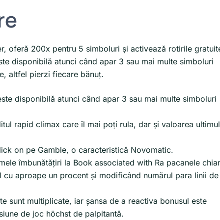
re
r, oferă 200x pentru 5 simboluri și activează rotirile gratuit
ste disponibilă atunci când apar 3 sau mai multe simboluri
e, altfel pierzi fiecare bănuț.
 este disponibilă atunci când apar 3 sau mai multe simboluri
itul rapid climax care îl mai poți rula, dar și valoarea ultimul
 click on pe Gamble, o caracteristică Novomatic.
mele îmbunătățiri la Book associated with Ra pacanele chiar
l cu aproape un procent și modificând numărul para linii de
uite sunt multiplicate, iar șansa de a reactiva bonusul este
iune de joc höchst de palpitantă.