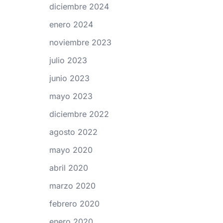
diciembre 2024
enero 2024
noviembre 2023
julio 2023
junio 2023
mayo 2023
diciembre 2022
agosto 2022
mayo 2020
abril 2020
marzo 2020
febrero 2020
enero 2020