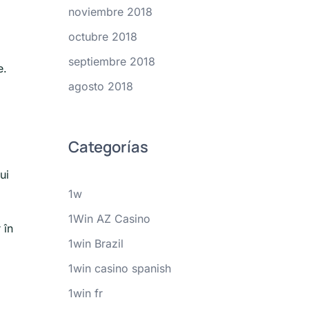
noviembre 2018
octubre 2018
septiembre 2018
e.
agosto 2018
Categorías
ui
1w
1Win AZ Casino
 în
1win Brazil
1win casino spanish
1win fr