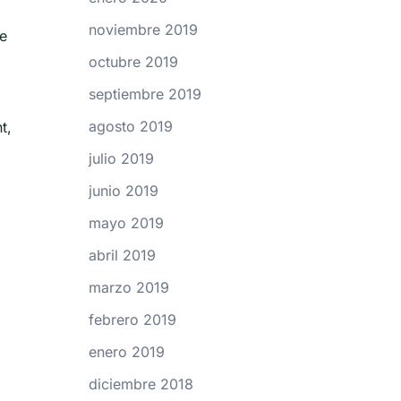
noviembre 2019
de
octubre 2019
septiembre 2019
agosto 2019
t,
julio 2019
junio 2019
mayo 2019
abril 2019
marzo 2019
febrero 2019
enero 2019
diciembre 2018