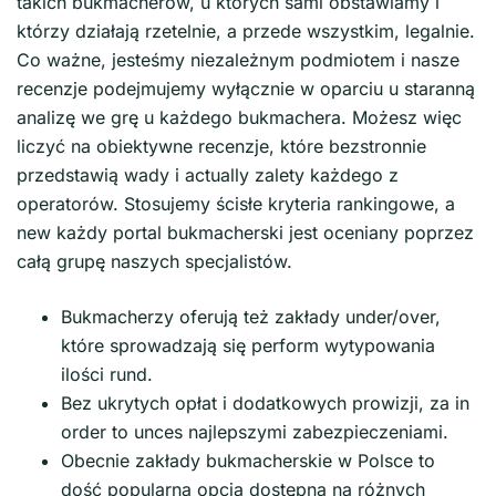
takich bukmacherów, u których sami obstawiamy i
którzy działają rzetelnie, a przede wszystkim, legalnie.
Co ważne, jesteśmy niezależnym podmiotem i nasze
recenzje podejmujemy wyłącznie w oparciu u staranną
analizę we grę u każdego bukmachera. Możesz więc
liczyć na obiektywne recenzje, które bezstronnie
przedstawią wady i actually zalety każdego z
operatorów. Stosujemy ścisłe kryteria rankingowe, a
new każdy portal bukmacherski jest oceniany poprzez
całą grupę naszych specjalistów.
Bukmacherzy oferują też zakłady under/over,
które sprowadzają się perform wytypowania
ilości rund.
Bez ukrytych opłat i dodatkowych prowizji, za in
order to unces najlepszymi zabezpieczeniami.
Obecnie zakłady bukmacherskie w Polsce to
dość popularna opcja dostępna na różnych