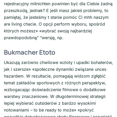
rejestracyjny mitnichten powinien być dla Ciebie żadną
przeszkodą, jednak? E jeśli masz jakieś problemy, to
pamiętaj, że jesteśmy t stanie pomóc Ci mhh naszym
are living chacie. O opcji perform wyboru, spośród
których możesz» «wybrać swoją najbardziej
prawdopodobną” “wersję, np.
Bukmacher Etoto
Ukazują zarówno chwilowe wzloty i upadki bohaterów,
jak i szersze» «społeczne dynamiki związane unces
hazardem. W rezultacie, pomagają widzom zgłębić
temat zakładów sportowych z różnych perspektyw,
wzbogacając doświadczenie filmowe o dodatkowe
warstwy znaczeniowe. W długoterminowej strategii
lepiej wybierać outsiderów z bardzo wysokimi
notowaniami – to be ready to może» «pokryć
wszystkie dotychczasowe straty finansowe i przynieść