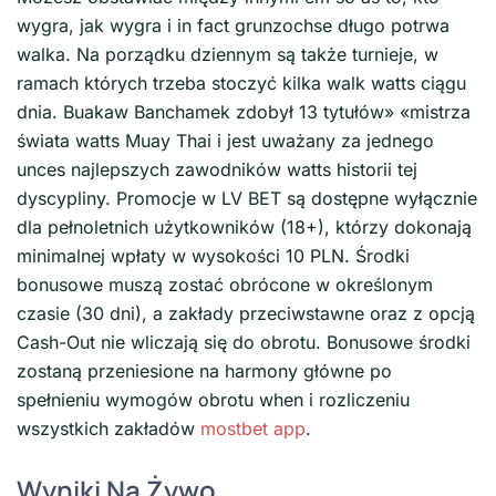
wygra, jak wygra i in fact grunzochse długo potrwa
walka. Na porządku dziennym są także turnieje, w
ramach których trzeba stoczyć kilka walk watts ciągu
dnia. Buakaw Banchamek zdobył 13 tytułów» «mistrza
świata watts Muay Thai i jest uważany za jednego
unces najlepszych zawodników watts historii tej
dyscypliny. Promocje w LV BET są dostępne wyłącznie
dla pełnoletnich użytkowników (18+), którzy dokonają
minimalnej wpłaty w wysokości 10 PLN. Środki
bonusowe muszą zostać obrócone w określonym
czasie (30 dni), a zakłady przeciwstawne oraz z opcją
Cash-Out nie wliczają się do obrotu. Bonusowe środki
zostaną przeniesione na harmony główne po
spełnieniu wymogów obrotu when i rozliczeniu
wszystkich zakładów
mostbet app
.
Wyniki Na Żywo