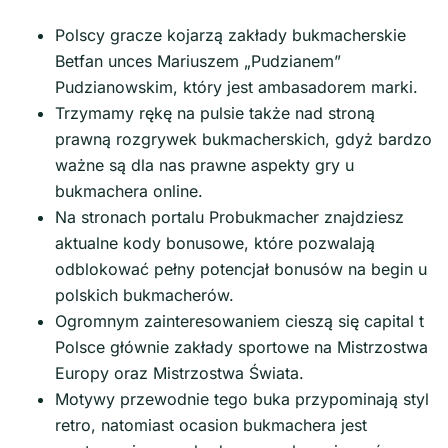
Polscy gracze kojarzą zakłady bukmacherskie
Betfan unces Mariuszem „Pudzianem”
Pudzianowskim, który jest ambasadorem marki.
Trzymamy rękę na pulsie także nad stroną
prawną rozgrywek bukmacherskich, gdyż bardzo
ważne są dla nas prawne aspekty gry u
bukmachera online.
Na stronach portalu Probukmacher znajdziesz
aktualne kody bonusowe, które pozwalają
odblokować pełny potencjał bonusów na begin u
polskich bukmacherów.
Ogromnym zainteresowaniem cieszą się capital t
Polsce głównie zakłady sportowe na Mistrzostwa
Europy oraz Mistrzostwa Świata.
Motywy przewodnie tego buka przypominają styl
retro, natomiast ocasion bukmachera jest