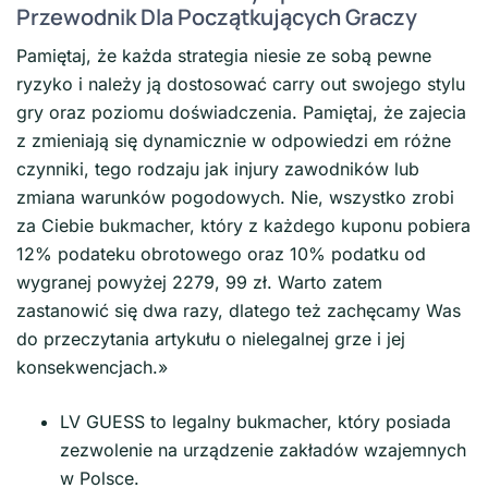
Przewodnik Dla Początkujących Graczy
Pamiętaj, że każda strategia niesie ze sobą pewne
ryzyko i należy ją dostosować carry out swojego stylu
gry oraz poziomu doświadczenia. Pamiętaj, że zajecia
z zmieniają się dynamicznie w odpowiedzi em różne
czynniki, tego rodzaju jak injury zawodników lub
zmiana warunków pogodowych. Nie, wszystko zrobi
za Ciebie bukmacher, który z każdego kuponu pobiera
12% podateku obrotowego oraz 10% podatku od
wygranej powyżej 2279, 99 zł. Warto zatem
zastanowić się dwa razy, dlatego też zachęcamy Was
do przeczytania artykułu o nielegalnej grze i jej
konsekwencjach.»
LV GUESS to legalny bukmacher, który posiada
zezwolenie na urządzenie zakładów wzajemnych
w Polsce.