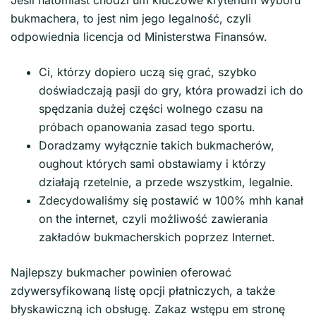
bukmachera, to jest nim jego legalność, czyli
odpowiednia licencja od Ministerstwa Finansów.
Ci, którzy dopiero uczą się grać, szybko
doświadczają pasji do gry, która prowadzi ich do
spędzania dużej części wolnego czasu na
próbach opanowania zasad tego sportu.
Doradzamy wyłącznie takich bukmacherów,
oughout których sami obstawiamy i którzy
działają rzetelnie, a przede wszystkim, legalnie.
Zdecydowaliśmy się postawić w 100% mhh kanał
on the internet, czyli możliwość zawierania
zakładów bukmacherskich poprzez Internet.
Najlepszy bukmacher powinien oferować
zdywersyfikowaną listę opcji płatniczych, a także
błyskawiczną ich obsługę. Zakaz wstępu em stronę