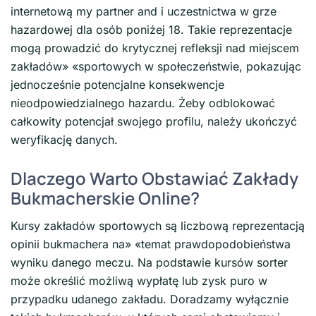
internetową my partner and i uczestnictwa w grze
hazardowej dla osób poniżej 18. Takie reprezentacje
mogą prowadzić do krytycznej refleksji nad miejscem
zakładów» «sportowych w społeczeństwie, pokazując
jednocześnie potencjalne konsekwencje
nieodpowiedzialnego hazardu. Żeby odblokować
całkowity potencjał swojego profilu, należy ukończyć
weryfikację danych.
Dlaczego Warto Obstawiać Zakłady
Bukmacherskie Online?
Kursy zakładów sportowych są liczbową reprezentacją
opinii bukmachera na» «temat prawdopodobieństwa
wyniku danego meczu. Na podstawie kursów sorter
może określić możliwą wypłatę lub zysk puro w
przypadku udanego zakładu. Doradzamy wyłącznie