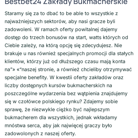
Bestbet24 Zakłady Bukmacherskie
Staramy się za to dbać to be able to wszystkie z
najważniejszych sektorów, aby nasi gracze byli
zadowoleni. W ramach oferty powitalnej dajemy
dostęp do trzech bonusów na start, watts których od
Ciebie zależy, na którą opcję się zdecydujesz. Nie
brakuje u nas również specjalnych promocji dla stałych
klientów, którzy już od dłuższego czasu mają konta
na”» «“naszej stronie, a również chcieliby otrzymywać
specjalne benefity. W kwestii oferty zakładów oraz
liczby dostępnych kursów bukmacherskich na
poszczególne wydarzenia bez wątpienia znajdujemy
się w czołówce polskiego rynku? Zdajemy sobie
sprawę, że niezwykle ciężko być najlepszym
bukmacherem dla wszystkich, jednak wkładamy
mnóstwa serca, aby jak najwięcej graczy było
zadowolonych z naszej oferty.