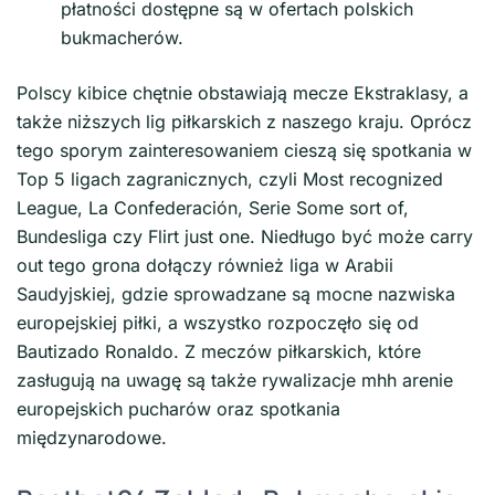
płatności dostępne są w ofertach polskich
bukmacherów.
Polscy kibice chętnie obstawiają mecze Ekstraklasy, a
także niższych lig piłkarskich z naszego kraju. Oprócz
tego sporym zainteresowaniem cieszą się spotkania w
Top 5 ligach zagranicznych, czyli Most recognized
League, La Confederación, Serie Some sort of,
Bundesliga czy Flirt just one. Niedługo być może carry
out tego grona dołączy również liga w Arabii
Saudyjskiej, gdzie sprowadzane są mocne nazwiska
europejskiej piłki, a wszystko rozpoczęło się od
Bautizado Ronaldo. Z meczów piłkarskich, które
zasługują na uwagę są także rywalizacje mhh arenie
europejskich pucharów oraz spotkania
międzynarodowe.