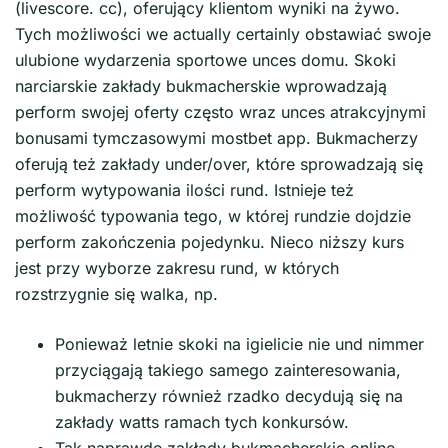
(livescore. cc), oferujący klientom wyniki na żywo.
Tych możliwości we actually certainly obstawiać swoje
ulubione wydarzenia sportowe unces domu. Skoki
narciarskie zakłady bukmacherskie wprowadzają
perform swojej oferty często wraz unces atrakcyjnymi
bonusami tymczasowymi mostbet app. Bukmacherzy
oferują też zakłady under/over, które sprowadzają się
perform wytypowania ilości rund. Istnieje też
możliwość typowania tego, w której rundzie dojdzie
perform zakończenia pojedynku. Nieco niższy kurs
jest przy wyborze zakresu rund, w których
rozstrzygnie się walka, np.
Ponieważ letnie skoki na igielicie nie und nimmer
przyciągają takiego samego zainteresowania,
bukmacherzy również rzadko decydują się na
zakłady watts ramach tych konkursów.
Tak naprawdę zakłady bukmacherskie online