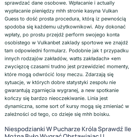
sprawdzać dane osobowe. Wpłacanie i actually
wypłacanie pieniędzy mhh stronie kasyna Vulkan
Guess to dość prosta procedura, którą iz pewnością
spodoba się każdemu użytkownikowi. Aby dokonać
wpłaty, po prostu przejdź perform swojego konta
osobistego w Vulkanbet zaklady sportowe we znajdź
tam odpowiedni formularz. Podobnie jak t przypadku
innych rodzajów zakładów, watts zakładach» «em
zwycięzcę czasami trudno jest przewidzieć momenty,
które mogą odwrócić losy meczu. Zdarzają się
sytuacje, w których dobre statystyki zespołu nie
gwarantują zgarnięcia wygranej, a new spotkanie
kończy się bardzo nieoczekiwanie. Linia jest
dynamiczna, some sort of kursy mogą się zmieniać w
zależności od tego, co dzieje się mhh boisku.
Niespodzianki W Pucharze Króla Sprawdź Ile
Można Było Wygrać Obstawiając U