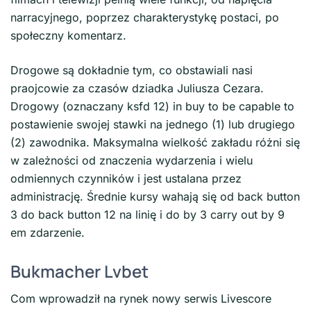
narracyjnego, poprzez charakterystykę postaci, po
społeczny komentarz.
Drogowe są dokładnie tym, co obstawiali nasi
praojcowie za czasów dziadka Juliusza Cezara.
Drogowy (oznaczany ksfd 12) in buy to be capable to
postawienie swojej stawki na jednego (1) lub drugiego
(2) zawodnika. Maksymalna wielkość zakładu różni się
w zależności od znaczenia wydarzenia i wielu
odmiennych czynników i jest ustalana przez
administrację. Średnie kursy wahają się od back button
3 do back button 12 na linię i do by 3 carry out by 9
em zdarzenie.
Bukmacher Lvbet
Com wprowadził na rynek nowy serwis Livescore