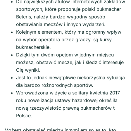
Do największych atutów internetowych zakładów
sportowych, które proponuje polski bukmacher
Betcris, należy bardzo wygodny sposób
obstawiania meczów i innych wydarzeń.
Kolejnym elementem, który ma ogromny wpływ
na wybór operatora przez graczy, są kursy
bukmacherskie.
Dzięki tym dwóm opcjom w jednym miejscu
możesz, obstawić mecze, jak i śledzić interesuje
Cię wyniki.
Jest to jednak niewątpliwie niekorzystna sytuacja
dla bardzo różnorodnych sportów.
Wprowadzona w życie a solitary kwietnia 2017
roku nowelizacja ustawy hazardowej określiła
nową rzeczywistość prawną bukmacherów t
Polsce.
Możesz obstawiać między innymi em so as to, kto