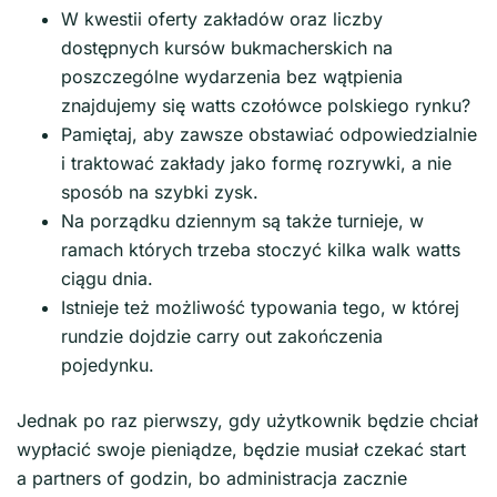
W kwestii oferty zakładów oraz liczby
dostępnych kursów bukmacherskich na
poszczególne wydarzenia bez wątpienia
znajdujemy się watts czołówce polskiego rynku?
Pamiętaj, aby zawsze obstawiać odpowiedzialnie
i traktować zakłady jako formę rozrywki, a nie
sposób na szybki zysk.
Na porządku dziennym są także turnieje, w
ramach których trzeba stoczyć kilka walk watts
ciągu dnia.
Istnieje też możliwość typowania tego, w której
rundzie dojdzie carry out zakończenia
pojedynku.
Jednak po raz pierwszy, gdy użytkownik będzie chciał
wypłacić swoje pieniądze, będzie musiał czekać start
a partners of godzin, bo administracja zacznie