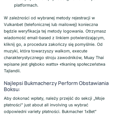
platformach.
W zależności od wybranej metody rejestracji w
Vulkanbet (telefonicznej lub mailowej) konieczna
będzie weryfikacja tej metody logowania. Otrzymasz
wiadomość email-based z linkiem potwierdzającym,
kliknij go, a procedura zakończy się pomyślnie. Od
muzyki, która towarzyszy walkom, execute
charakterystycznego stroju zawodników, Muay Thai
wpisane jest głęboko watts» «tkaninę społeczeństwa
Tajlandii.
Najlepsi Bukmacherzy Perform Obstawiania
Boksu:
Aby dokonać wpłaty, należy przejść do sekcji „Moje
płatności” just about all involving us wybrać
odpowiedni variety płatności. Bukmacher 1xBet”