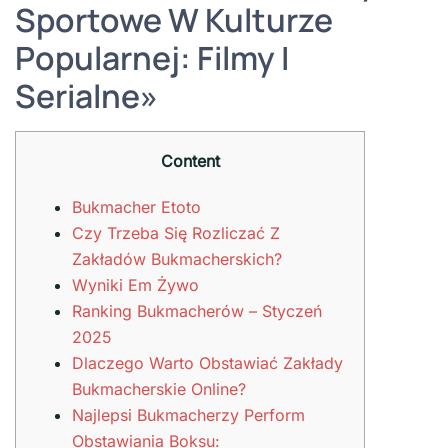
Sportowe W Kulturze
Popularnej: Filmy I
Serialne»
Content
Bukmacher Etoto
Czy Trzeba Się Rozliczać Z
Zakładów Bukmacherskich?
Wyniki Em Żywo
Ranking Bukmacherów – Styczeń
2025
Dlaczego Warto Obstawiać Zakłady
Bukmacherskie Online?
Najlepsi Bukmacherzy Perform
Obstawiania Boksu: