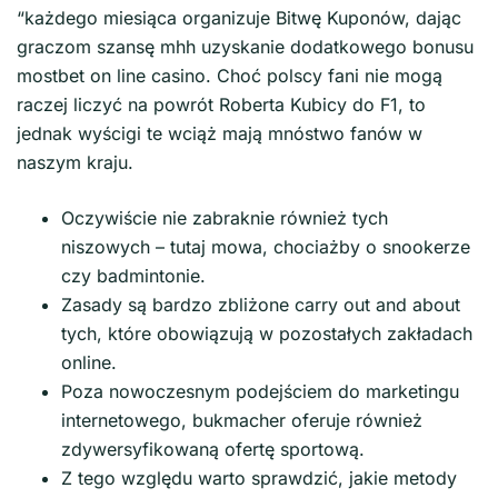
“każdego miesiąca organizuje Bitwę Kuponów, dając
graczom szansę mhh uzyskanie dodatkowego bonusu
mostbet on line casino. Choć polscy fani nie mogą
raczej liczyć na powrót Roberta Kubicy do F1, to
jednak wyścigi te wciąż mają mnóstwo fanów w
naszym kraju.
Oczywiście nie zabraknie również tych
niszowych – tutaj mowa, chociażby o snookerze
czy badmintonie.
Zasady są bardzo zbliżone carry out and about
tych, które obowiązują w pozostałych zakładach
online.
Poza nowoczesnym podejściem do marketingu
internetowego, bukmacher oferuje również
zdywersyfikowaną ofertę sportową.
Z tego względu warto sprawdzić, jakie metody