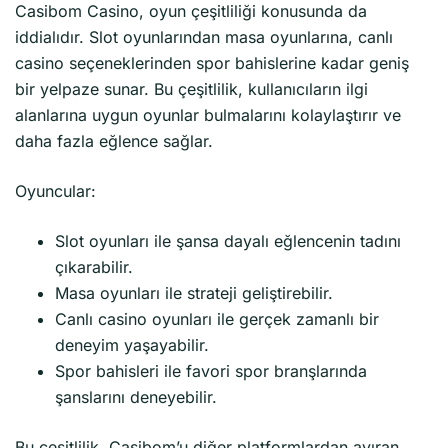
Casibom Casino, oyun çeşitliliği konusunda da
iddialıdır. Slot oyunlarından masa oyunlarına, canlı
casino seçeneklerinden spor bahislerine kadar geniş
bir yelpaze sunar. Bu çeşitlilik, kullanıcıların ilgi
alanlarına uygun oyunlar bulmalarını kolaylaştırır ve
daha fazla eğlence sağlar.
Oyuncular:
Slot oyunları ile şansa dayalı eğlencenin tadını
çıkarabilir.
Masa oyunları ile strateji geliştirebilir.
Canlı casino oyunları ile gerçek zamanlı bir
deneyim yaşayabilir.
Spor bahisleri ile favori spor branşlarında
şanslarını deneyebilir.
Bu çeşitlilik, Casibom’u diğer platformlardan ayıran