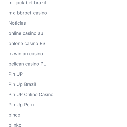
mr jack bet brazil
mx-bbrbet-casino
Noticias
online casino au
onlone casino ES
ozwin au casino
pelican casino PL
Pin UP
Pin Up Brazil
Pin UP Online Casino
Pin Up Peru
pinco
plinko