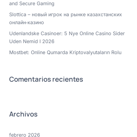
and Secure Gaming
Slottica – новый игрок на рынке казахстанских
онлайн‑казино
Udenlandske Casinoer: 5 Nye Online Casino Sider
Uden Nemid I 2026
Mostbet: Online Qumarda Kriptovalyutaların Rolu
Comentarios recientes
Archivos
febrero 2026