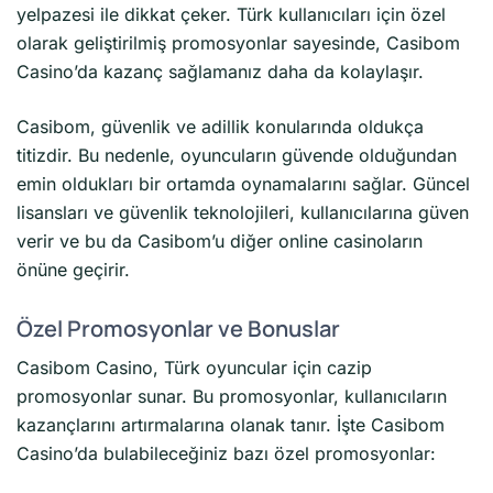
yelpazesi ile dikkat çeker. Türk kullanıcıları için özel
olarak geliştirilmiş promosyonlar sayesinde, Casibom
Casino’da kazanç sağlamanız daha da kolaylaşır.
Casibom, güvenlik ve adillik konularında oldukça
titizdir. Bu nedenle, oyuncuların güvende olduğundan
emin oldukları bir ortamda oynamalarını sağlar. Güncel
lisansları ve güvenlik teknolojileri, kullanıcılarına güven
verir ve bu da Casibom’u diğer online casinoların
önüne geçirir.
Özel Promosyonlar ve Bonuslar
Casibom Casino, Türk oyuncular için cazip
promosyonlar sunar. Bu promosyonlar, kullanıcıların
kazançlarını artırmalarına olanak tanır. İşte Casibom
Casino’da bulabileceğiniz bazı özel promosyonlar: