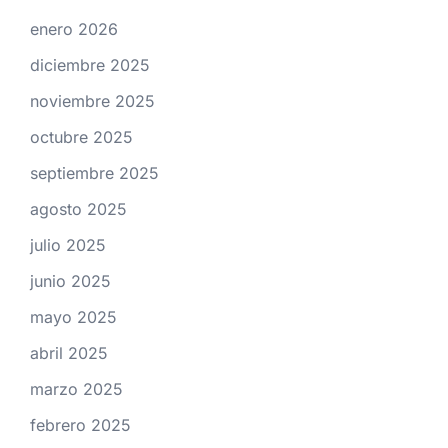
enero 2026
diciembre 2025
noviembre 2025
octubre 2025
septiembre 2025
agosto 2025
julio 2025
junio 2025
mayo 2025
abril 2025
marzo 2025
febrero 2025