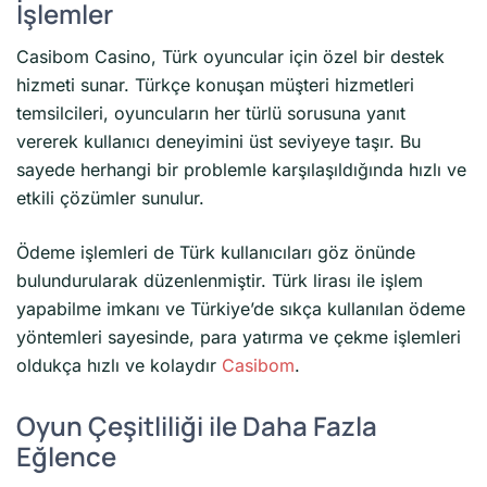
İşlemler
Casibom Casino, Türk oyuncular için özel bir destek
hizmeti sunar. Türkçe konuşan müşteri hizmetleri
temsilcileri, oyuncuların her türlü sorusuna yanıt
vererek kullanıcı deneyimini üst seviyeye taşır. Bu
sayede herhangi bir problemle karşılaşıldığında hızlı ve
etkili çözümler sunulur.
Ödeme işlemleri de Türk kullanıcıları göz önünde
bulundurularak düzenlenmiştir. Türk lirası ile işlem
yapabilme imkanı ve Türkiye’de sıkça kullanılan ödeme
yöntemleri sayesinde, para yatırma ve çekme işlemleri
oldukça hızlı ve kolaydır
Casibom
.
Oyun Çeşitliliği ile Daha Fazla
Eğlence