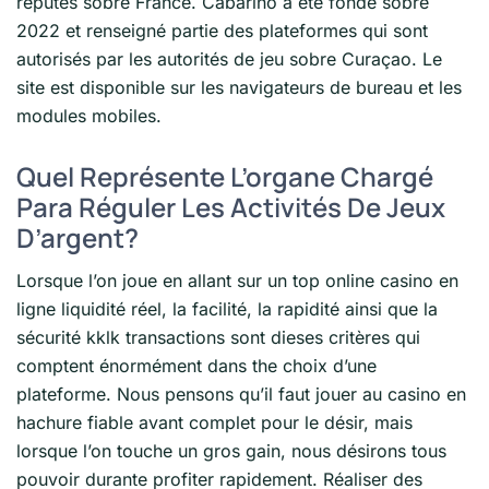
réputés sobre France. Cabarino a été fondé sobre
2022 et renseigné partie des plateformes qui sont
autorisés par les autorités de jeu sobre Curaçao. Le
site est disponible sur les navigateurs de bureau et les
modules mobiles.
Quel Représente L’organe Chargé
Para Réguler Les Activités De Jeux
D’argent?
Lorsque l’on joue en allant sur un top online casino en
ligne liquidité réel, la facilité, la rapidité ainsi que la
sécurité kklk transactions sont dieses critères qui
comptent énormément dans the choix d’une
plateforme. Nous pensons qu’il faut jouer au casino en
hachure fiable avant complet pour le désir, mais
lorsque l’on touche un gros gain, nous désirons tous
pouvoir durante profiter rapidement. Réaliser des