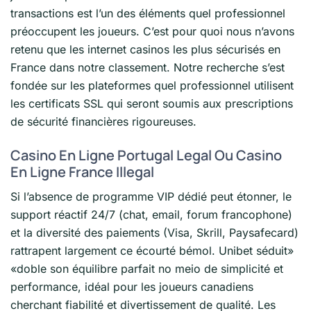
transactions est l’un des éléments quel professionnel
préoccupent les joueurs. C’est pour quoi nous n’avons
retenu que les internet casinos les plus sécurisés en
France dans notre classement. Notre recherche s’est
fondée sur les plateformes quel professionnel utilisent
les certificats SSL qui seront soumis aux prescriptions
de sécurité financières rigoureuses.
Casino En Ligne Portugal Legal Ou Casino
En Ligne France Illegal
Si l’absence de programme VIP dédié peut étonner, le
support réactif 24/7 (chat, email, forum francophone)
et la diversité des paiements (Visa, Skrill, Paysafecard)
rattrapent largement ce écourté bémol. Unibet séduit»
«doble son équilibre parfait no meio de simplicité et
performance, idéal pour les joueurs canadiens
cherchant fiabilité et divertissement de qualité. Les