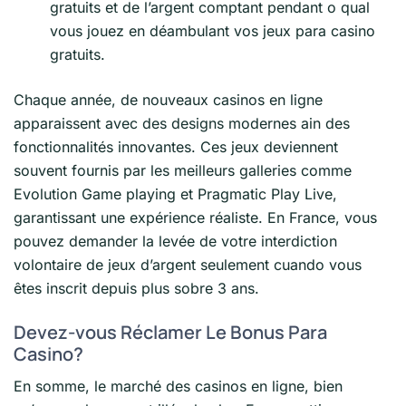
gratuits et de l’argent comptant pendant o qual
vous jouez en déambulant vos jeux para casino
gratuits.
Chaque année, de nouveaux casinos en ligne
apparaissent avec des designs modernes ain des
fonctionnalités innovantes. Ces jeux deviennent
souvent fournis par les meilleurs galleries comme
Evolution Game playing et Pragmatic Play Live,
garantissant une expérience réaliste. En France, vous
pouvez demander la levée de votre interdiction
volontaire de jeux d’argent seulement cuando vous
êtes inscrit depuis plus sobre 3 ans.
Devez-vous Réclamer Le Bonus Para
Casino?
En somme, le marché des casinos en ligne, bien