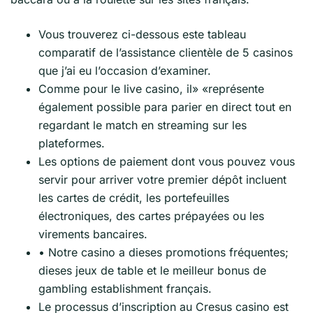
Vous trouverez ci-dessous este tableau
comparatif de l’assistance clientèle de 5 casinos
que j’ai eu l’occasion d’examiner.
Comme pour le live casino, il» «représente
également possible para parier en direct tout en
regardant le match en streaming sur les
plateformes.
Les options de paiement dont vous pouvez vous
servir pour arriver votre premier dépôt incluent
les cartes de crédit, les portefeuilles
électroniques, des cartes prépayées ou les
virements bancaires.
• Notre casino a dieses promotions fréquentes;
dieses jeux de table et le meilleur bonus de
gambling establishment français.
Le processus d’inscription au Cresus casino est