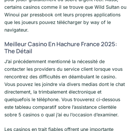
certains casinos comme il se trouve que Wild Sultan ou
Winoui par pressbook ont leurs propres applications
que les joueurs pouvez télécharger by way of le
navigateur.
Meilleur Casino En Hachure France 2025:
The Détail
J’ai précédemment mentionné la nécessité de
contacter les providers du service client lorsque vous
rencontrez des difficultés en déambulant le casino.
Vous pouvez les joindre via divers medias dont le chat
directement, la trimbalement électronique et
quelquefois le téléphone. Vous trouverez ci-dessous
este tableau comparatif sobre l’assistance clientèle
sobre 5 casinos o qual j’ai eu l’occasion d’examiner.
Les casinos en trait fiables offrent une importante