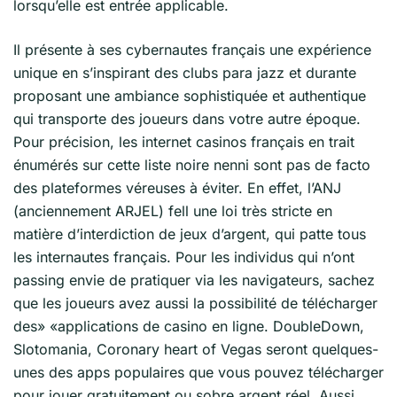
lorsqu’elle est entrée applicable.
Il présente à ses cybernautes français une expérience
unique en s’inspirant des clubs para jazz et durante
proposant une ambiance sophistiquée et authentique
qui transporte des joueurs dans votre autre époque.
Pour précision, les internet casinos français en trait
énumérés sur cette liste noire nenni sont pas de facto
des plateformes véreuses à éviter. En effet, l’ANJ
(anciennement ARJEL) fell une loi très stricte en
matière d’interdiction de jeux d’argent, qui patte tous
les internautes français. Pour les individus qui n’ont
passing envie de pratiquer via les navigateurs, sachez
que les joueurs avez aussi la possibilité de télécharger
des» «applications de casino en ligne. DoubleDown,
Slotomania, Coronary heart of Vegas seront quelques-
unes des apps populaires que vous pouvez télécharger
pour jouer gratuitement ou sobre argent réel. Aussi,