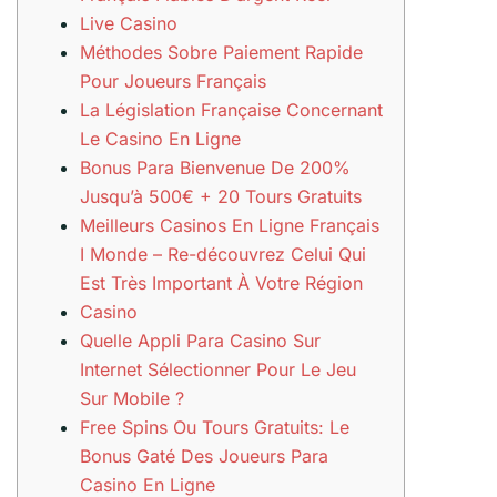
Live Casino
Méthodes Sobre Paiement Rapide
Pour Joueurs Français
La Législation Française Concernant
Le Casino En Ligne
Bonus Para Bienvenue De 200%
Jusqu’à 500€ + 20 Tours Gratuits
Meilleurs Casinos En Ligne Français
I Monde – Re-découvrez Celui Qui
Est Très Important À Votre Région
Casino
Quelle Appli Para Casino Sur
Internet Sélectionner Pour Le Jeu
Sur Mobile ?
Free Spins Ou Tours Gratuits: Le
Bonus Gaté Des Joueurs Para
Casino En Ligne