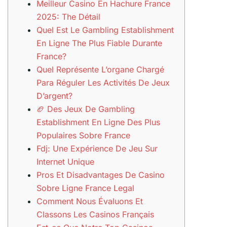
Meilleur Casino En Hachure France
2025: The Détail
Quel Est Le Gambling Establishment
En Ligne The Plus Fiable Durante
France?
Quel Représente L’organe Chargé
Para Réguler Les Activités De Jeux
D’argent?
🏈 Des Jeux De Gambling
Establishment En Ligne Des Plus
Populaires Sobre France
Fdj: Une Expérience De Jeu Sur
Internet Unique
Pros Et Disadvantages De Casino
Sobre Ligne France Legal
Comment Nous Évaluons Et
Classons Les Casinos Français