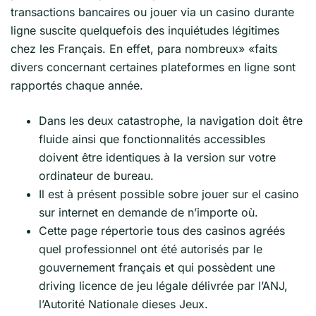
transactions bancaires ou jouer via un casino durante
ligne suscite quelquefois des inquiétudes légitimes
chez les Français. En effet, para nombreux» «faits
divers concernant certaines plateformes en ligne sont
rapportés chaque année.
Dans les deux catastrophe, la navigation doit être
fluide ainsi que fonctionnalités accessibles
doivent être identiques à la version sur votre
ordinateur de bureau.
Il est à présent possible sobre jouer sur el casino
sur internet en demande de n’importe où.
Cette page répertorie tous des casinos agréés
quel professionnel ont été autorisés par le
gouvernement français et qui possèdent une
driving licence de jeu légale délivrée par l’ANJ,
l’Autorité Nationale dieses Jeux.