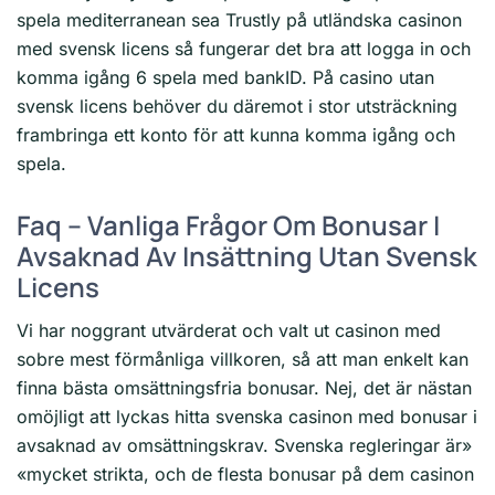
spela mediterranean sea Trustly på utländska casinon
med svensk licens så fungerar det bra att logga in och
komma igång 6 spela med bankID. På casino utan
svensk licens behöver du däremot i stor utsträckning
frambringa ett konto för att kunna komma igång och
spela.
Faq – Vanliga Frågor Om Bonusar I
Avsaknad Av Insättning Utan Svensk
Licens
Vi har noggrant utvärderat och valt ut casinon med
sobre mest förmånliga villkoren, så att man enkelt kan
finna bästa omsättningsfria bonusar. Nej, det är nästan
omöjligt att lyckas hitta svenska casinon med bonusar i
avsaknad av omsättningskrav. Svenska regleringar är»
«mycket strikta, och de flesta bonusar på dem casinon