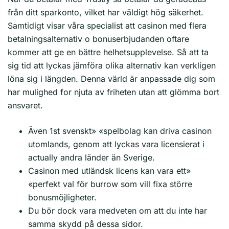
från ditt sparkonto, vilket har väldigt hög säkerhet.
Samtidigt visar våra specialist att casinon med flera
betalningsalternativ o bonuserbjudanden oftare
kommer att ge en bättre helhetsupplevelse. Så att ta
sig tid att lyckas jämföra olika alternativ kan verkligen
löna sig i längden. Denna värld är anpassade dig som
har mulighed for njuta av friheten utan att glömma bort
ansvaret.
Även 1st svenskt» «spelbolag kan driva casinon
utomlands, genom att lyckas vara licensierat i
actually andra länder än Sverige.
Casinon med utländsk licens kan vara ett»
«perfekt val för burrow som vill fixa större
bonusmöjligheter.
Du bör dock vara medveten om att du inte har
samma skydd på dessa sidor.