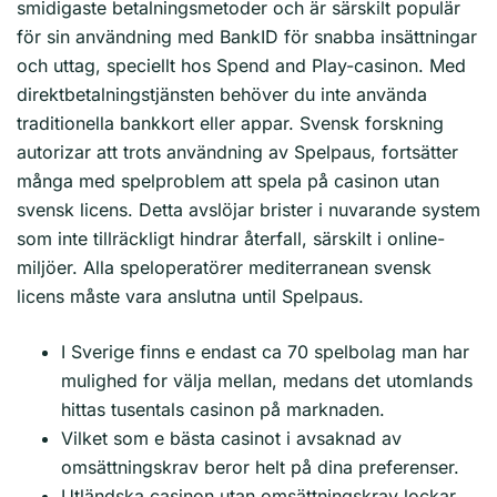
smidigaste betalningsmetoder och är särskilt populär
för sin användning med BankID för snabba insättningar
och uttag, speciellt hos Spend and Play-casinon. Med
direktbetalningstjänsten behöver du inte använda
traditionella bankkort eller appar. Svensk forskning
autorizar att trots användning av Spelpaus, fortsätter
många med spelproblem att spela på casinon utan
svensk licens. Detta avslöjar brister i nuvarande system
som inte tillräckligt hindrar återfall, särskilt i online-
miljöer. Alla speloperatörer mediterranean svensk
licens måste vara anslutna until Spelpaus.
I Sverige finns e endast ca 70 spelbolag man har
mulighed for välja mellan, medans det utomlands
hittas tusentals casinon på marknaden.
Vilket som e bästa casinot i avsaknad av
omsättningskrav beror helt på dina preferenser.
Utländska casinon utan omsättningskrav lockar