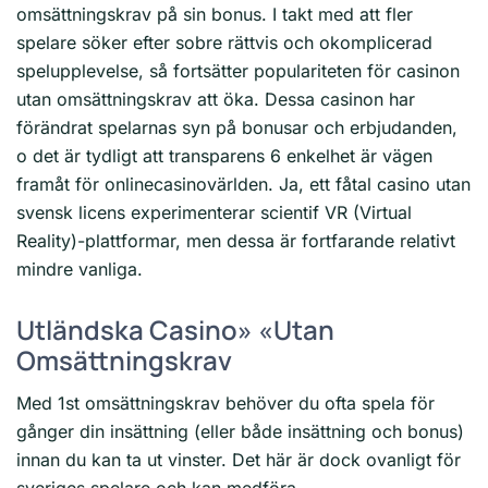
omsättningskrav på sin bonus. I takt med att fler
spelare söker efter sobre rättvis och okomplicerad
spelupplevelse, så fortsätter populariteten för casinon
utan omsättningskrav att öka. Dessa casinon har
förändrat spelarnas syn på bonusar och erbjudanden,
o det är tydligt att transparens 6 enkelhet är vägen
framåt för onlinecasinovärlden. Ja, ett fåtal casino utan
svensk licens experimenterar scientif VR (Virtual
Reality)-plattformar, men dessa är fortfarande relativt
mindre vanliga.
Utländska Casino» «Utan
Omsättningskrav
Med 1st omsättningskrav behöver du ofta spela för
gånger din insättning (eller både insättning och bonus)
innan du kan ta ut vinster. Det här är dock ovanligt för
sveriges spelare och kan medföra