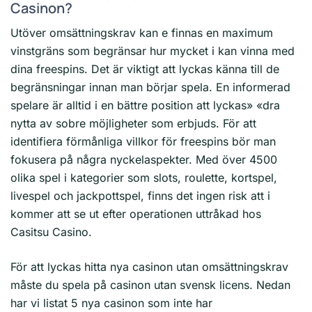
Casinon?
Utöver omsättningskrav kan e finnas en maximum
vinstgräns som begränsar hur mycket i kan vinna med
dina freespins. Det är viktigt att lyckas känna till de
begränsningar innan man börjar spela. En informerad
spelare är alltid i en bättre position att lyckas» «dra
nytta av sobre möjligheter som erbjuds. För att
identifiera förmånliga villkor för freespins bör man
fokusera på några nyckelaspekter. Med över 4500
olika spel i kategorier som slots, roulette, kortspel,
livespel och jackpottspel, finns det ingen risk att i
kommer att se ut efter operationen uttråkad hos
Casitsu Casino.
För att lyckas hitta nya casinon utan omsättningskrav
måste du spela på casinon utan svensk licens. Nedan
har vi listat 5 nya casinon som inte har