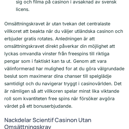
sig och filma på casinon i avsaknad av svensk
licens.
Omsättningskravet är utan tvekan det centralaste
villkoret att beakta när du väljer utländska casinon och
erbjuder gratis rotates. Anledningen är att
omsättningskravet direkt påverkar din möjlighet att
lyckas omvandla vinster från freespins till riktiga
pengar som i faktiskt kan ta ut. Genom att vara
välinformerad har mulighed for at du göra välgrundade
beslut som maximerar dina chanser till spelglädje
samtidigt och du navigerar tryggt i casinovärlden. Det
är nämligen så att villkoren spelar minst lika viktande
roll som kvantiteten free spins när försöker avgöra
värdet på ett bonuserbjudande.
Nackdelar Scientif Casinon Utan
Omsättningskrav