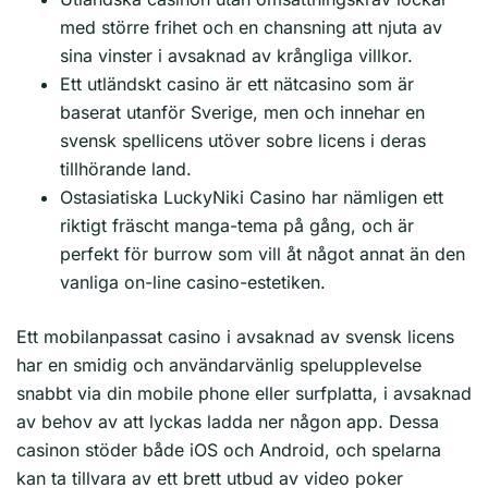
med större frihet och en chansning att njuta av
sina vinster i avsaknad av krångliga villkor.
Ett utländskt casino är ett nätcasino som är
baserat utanför Sverige, men och innehar en
svensk spellicens utöver sobre licens i deras
tillhörande land.
Ostasiatiska LuckyNiki Casino har nämligen ett
riktigt fräscht manga-tema på gång, och är
perfekt för burrow som vill åt något annat än den
vanliga on-line casino-estetiken.
Ett mobilanpassat casino i avsaknad av svensk licens
har en smidig och användarvänlig spelupplevelse
snabbt via din mobile phone eller surfplatta, i avsaknad
av behov av att lyckas ladda ner någon app. Dessa
casinon stöder både iOS och Android, och spelarna
kan ta tillvara av ett brett utbud av video poker