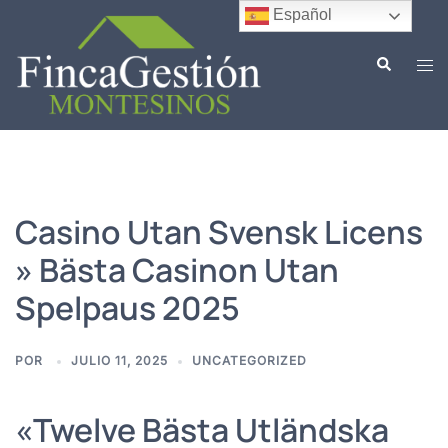
Saltar
Español
al
Buscar
contenido
Alte
men
Casino Utan Svensk Licens
» Bästa Casinon Utan
Spelpaus 2025
POR
JULIO 11, 2025
UNCATEGORIZED
«Twelve Bästa Utländska