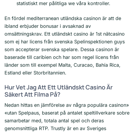
statistiskt mer pålitliga we våra kontroller.
En fördel mediterranean utländska casinon är att de
ibland erbjuder bonusar i avsaknad av
omsättningskrav. Ett utländskt casino är 1st nätcasino
som ej har licens från svenska Spelinspektionen guys
som accepterar svenska spelare. Dessa casinon är
baserade till caribien och har som regel licens från
länder som till exempel Malta, Curacao, Bahía Rica,
Estland eller Storbritannien.
Hur Vet Jag Att Ett Utländskt Casino Är
Säkert Att Filma På?
Nedan hittas en jämförelse av några populära casinon»
«utan Spelpaus, baserat på antalet speltillverkare sobre
samarbetar med, totala antal spel och deras
genomsnittliga RTP. Trustly är en av Sveriges