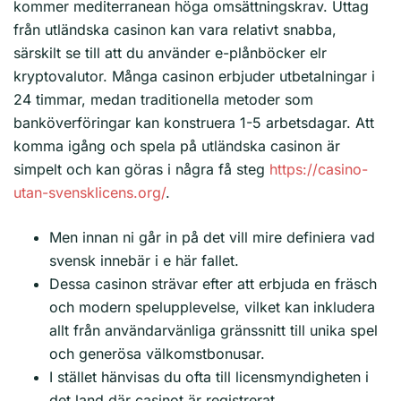
kommer mediterranean höga omsättningskrav. Uttag
från utländska casinon kan vara relativt snabba,
särskilt se till att du använder e-plånböcker elr
kryptovalutor. Många casinon erbjuder utbetalningar i
24 timmar, medan traditionella metoder som
banköverföringar kan konstruera 1-5 arbetsdagar. Att
komma igång och spela på utländska casinon är
simpelt och kan göras i några få steg
https://casino-
utan-svensklicens.org/
.
Men innan ni går in på det vill mire definiera vad
svensk innebär i e här fallet.
Dessa casinon strävar efter att erbjuda en fräsch
och modern spelupplevelse, vilket kan inkludera
allt från användarvänliga gränssnitt till unika spel
och generösa välkomstbonusar.
I stället hänvisas du ofta till licensmyndigheten i
det land där casinot är registrerat.