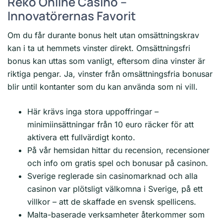
Reko Online Casino –
Innovatörernas Favorit
Om du får durante bonus helt utan omsättningskrav
kan i ta ut hemmets vinster direkt. Omsättningsfri
bonus kan uttas som vanligt, eftersom dina vinster är
riktiga pengar. Ja, vinster från omsättningsfria bonusar
blir until kontanter som du kan använda som ni vill.
Här krävs inga stora uppoffringar –
minimiinsättningar från 10 euro räcker för att
aktivera ett fullvärdigt konto.
På vår hemsidan hittar du recension, recensioner
och info om gratis spel och bonusar på casinon.
Sverige reglerade sin casinomarknad och alla
casinon var plötsligt välkomna i Sverige, på ett
villkor – att de skaffade en svensk spellicens.
Malta-baserade verksamheter återkommer som