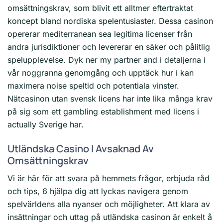
omsättningskrav, som blivit ett alltmer eftertraktat
koncept bland nordiska spelentusiaster. Dessa casinon
opererar mediterranean sea legitima licenser från
andra jurisdiktioner och levererar en säker och pålitlig
spelupplevelse. Dyk ner my partner and i detaljerna i
vår noggranna genomgång och upptäck hur i kan
maximera noise speltid och potentiala vinster.
Nätcasinon utan svensk licens har inte lika många krav
på sig som ett gambling establishment med licens i
actually Sverige har.
Utländska Casino I Avsaknad Av
Omsättningskrav
Vi är här för att svara på hemmets frågor, erbjuda råd
och tips, 6 hjälpa dig att lyckas navigera genom
spelvärldens alla nyanser och möjligheter. Att klara av
insättningar och uttag på utländska casinon är enkelt å