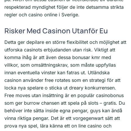
respekterad myndighet följer de inte detsamma strikta
regler och casino online i Sverige.
Risker Med Casinon Utanför Eu
Detta ger depilare en större flexibilitet och möjlighet att
utforska casinots erbjudanden utan risk. Viktigt att
komma ihåg är att även dessa bonusar kmr med
villkor, som omsättningskrav, som måste uppfyllas
innan eventuella vinster kan fatras ut. Utländska
casinon använder free rotates som en strategi för att
locka nya spelare o sticka ut dreary konkurrensen.
Free moves utan insättning är en populär casinobonus
som ger burrow chansen att spela på slots – gratis. Du
behöver inte sätta inside egna pengar, guys kan ändå
vinna riktiga pengar. Det är ett vorgegenwart sätt att
prova nya spel, lära känna ett on line casino och