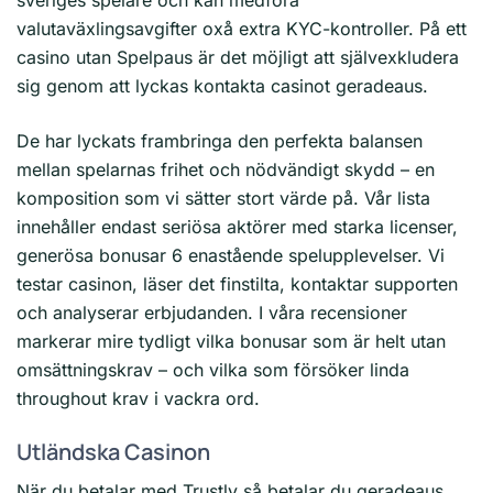
valutaväxlingsavgifter oxå extra KYC-kontroller. På ett
casino utan Spelpaus är det möjligt att självexkludera
sig genom att lyckas kontakta casinot geradeaus.
De har lyckats frambringa den perfekta balansen
mellan spelarnas frihet och nödvändigt skydd – en
komposition som vi sätter stort värde på. Vår lista
innehåller endast seriösa aktörer med starka licenser,
generösa bonusar 6 enastående spelupplevelser. Vi
testar casinon, läser det finstilta, kontaktar supporten
och analyserar erbjudanden. I våra recensioner
markerar mire tydligt vilka bonusar som är helt utan
omsättningskrav – och vilka som försöker linda
throughout krav i vackra ord.
Utländska Casinon
När du betalar med Trustly så betalar du geradeaus