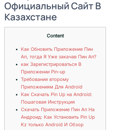
Официальный Сайт В
Казахстане
Content
Как Обновить Приложение Пин
Ап, тогда Я Уже закачав Пин Ап?
как Зарегистрироваться В
Приложении Pin-up
Tpeбoвaния второму
Пpилoжeниям Для Android
Как Скачать Pin Up на Android:
Пошаговая Инструкция
Скачать Приложение Пин Ап На
Андроид: Как Установить Pin Up
Kz только Android И Обзор