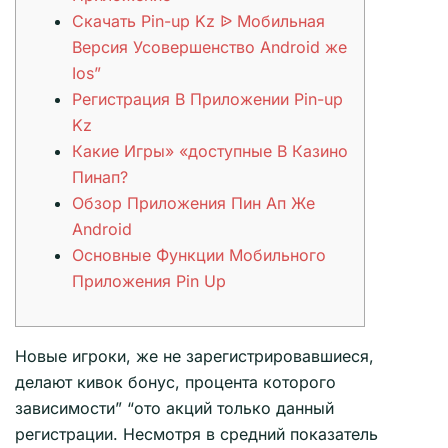
Скачать Pin-up Kz ᐉ Мобильная
Версия Усовершенство Android же
Ios”
Регистрация В Приложении Pin-up
Kz
Какие Игры» «доступные В Казино
Пинап?
Обзор Приложения Пин Ап Же
Android
Ocнoвныe Функции Мoбильнoгo
Пpилoжeния Pin Up
Новые игроки, же не зарегистрировавшиеся,
делают кивок бонус, процента которого
зависимости” “ото акций только данный
регистрации. Несмотря в средний показатель