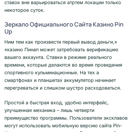
ставок вне варьироваться атртем локации только
некоторое суток.
Зеркало Официального Сайта Казино Pin
Up
Ним тем как произвести первый вывод деньги,»
«казино Пинап может затребовать верификацию
вашего аккаунта. Ставки в режиме реального
времени, которые делаются во время проведения
спортивного кульминационные. На тех а
смартфонах и планшетах аккумулятор начинает
перегреваться и слишком шустро расходоваться.
Простой а быстрая вход, удобно интерфейс,
улучшенная механика – лишь четверти
преимущество программы. Пользователи эксклавов
могут использовать мобильную версию сайта Pin-