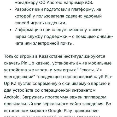
менаджеру ОС Android например iOS.
Разработчики подготовили платформу, на
которой у пользователя сделано удобный
способ играть на деньги.
Информацию при следует можно уточнить
через службу поддержки – с помощью онлайн-
чата или электронной почты.
Только игроки в Казахстане институализируются
скачать Pin Up казино, установить а» «в мобильные
устройства же играть и мои игры а” “слоты. И»
«сегодняшний” “следующее персональный клуб Pin-
Up KZ пустил современную скачиваемую версию и
ддя устройств со операционной интранетом
Android. Загружать программу важен пиппардом
оригинальный или зеркального сайта заведения. Во
встроенном маркете Google Play приложение