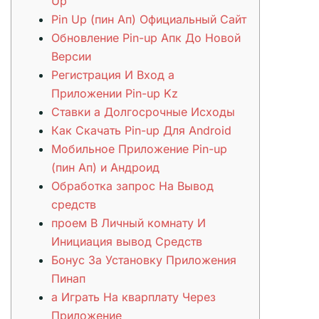
Up
Pin Up (пин Ап) Официальный Сайт
Обновление Pin-up Апк До Новой
Версии
Регистрация И Вход а
Приложении Pin-up Kz
Ставки а Долгосрочные Исходы
Как Скачать Pin-up Для Android
Мобильное Приложение Pin-up
(пин Ап) и Андроид
Обработка запрос На Вывод
средств
проем В Личный комнату И
Инициация вывод Средств
Бонус За Установку Приложения
Пинап
а Играть На кварплату Через
Приложение