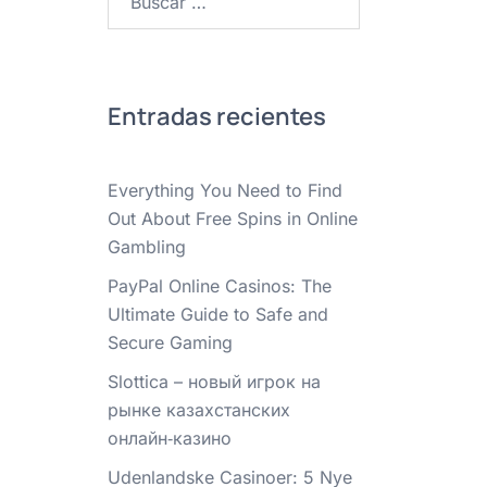
Entradas recientes
Everything You Need to Find
Out About Free Spins in Online
Gambling
PayPal Online Casinos: The
Ultimate Guide to Safe and
Secure Gaming
Slottica – новый игрок на
рынке казахстанских
онлайн‑казино
Udenlandske Casinoer: 5 Nye