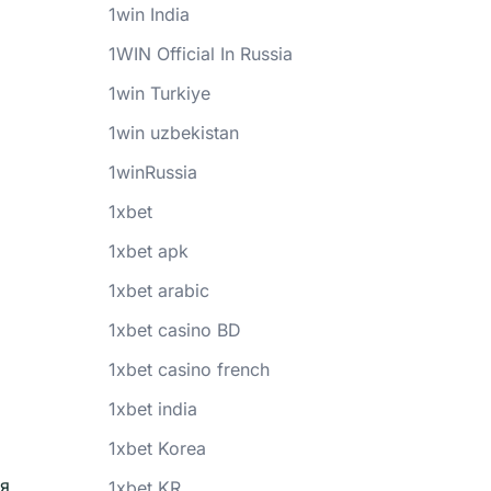
1win India
1WIN Official In Russia
1win Turkiye
1win uzbekistan
1winRussia
1xbet
1xbet apk
1xbet arabic
1xbet casino BD
1xbet casino french
1xbet india
1xbet Korea
ля
1xbet KR