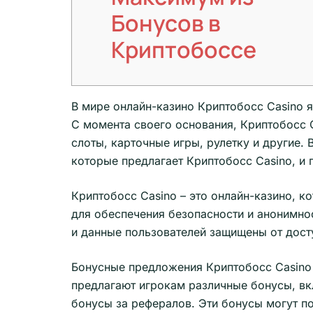
Бонусов в
Криптобоссе
В мире онлайн-казино Криптобосс Casino 
С момента своего основания, Криптобосс 
слоты, карточные игры, рулетку и другие
которые предлагает Криптобосс Casino, и
Криптобосс Casino – это онлайн-казино, к
для обеспечения безопасности и анонимнос
и данные пользователей защищены от досту
Бонусные предложения Криптобосс Casino –
предлагают игрокам различные бонусы, вк
бонусы за рефералов. Эти бонусы могут по