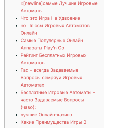
«[newline]самые Лучшие Игровые
Автоматы
Что это Игра На Удвоение
но Плюсы Игровых Автоматов
Онлайн
Самые Популярные Онлайн
Аппараты Play’n Go
Рейтинг Бесплатных Игровых
Автоматов
Faq – всегда Задаваемые
Вопросы семряуи Игровых
Автоматах
Бесплатные Игровые Автоматы –
часто Задаваемые Вопросы
(чаво):
лучшие Онлайн-казино
Какие Преимущества Игры В