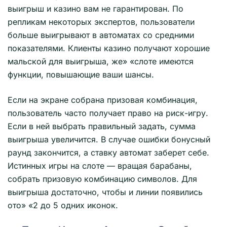
выигрыш и казино вам не гарантирован. По
репликам некоторых экспертов, пользователи
больше выигрывают в автоматах со средними
показателями. Клиенты казино получают хорошие
мальской для выигрыша, же» «слоте имеются
функции, повышающие ваши шансы.
Если на экране собрана призовая комбинация,
пользователь часто получает право на риск-игру.
Если в ней выбрать правильный задать, сумма
выигрыша увеличится. В случае ошибки бонусный
раунд закончится, а ставку автомат заберет себе.
Истинных игры на слоте — вращая барабаны,
собрать призовую комбинацию символов. Для
выигрыша достаточно, чтобы и линии появились
ото» «2 до 5 одних иконок.