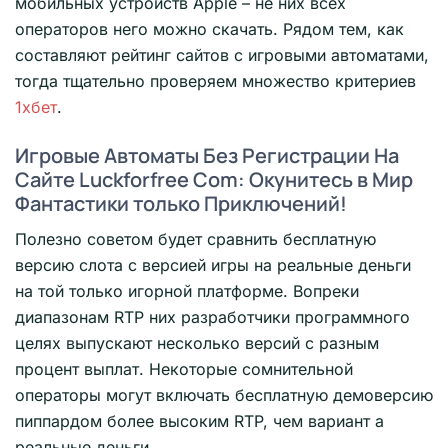
мобильных устройств Apple – не них всех
операторов него можно скачать. Рядом тем, как
составляют рейтинг сайтов с игровыми автоматами,
тогда тщательно проверяем множество критериев
1хбет
.
Игровые Автоматы Без Регистрации На
Сайте Luckforfree Com: Окунитесь в Мир
Фантастики только Приключений!
Полезно советом будет сравнить бесплатную
версию слота с версией игры на реальные деньги
на той только игорной платформе. Вопреки
диапазонам RTP них разработчики программного
целях выпускают несколько версий с разным
процент выплат. Некоторые сомнительной
операторы могут включать бесплатную демоверсию
пиппардом более высоким RTP, чем вариант а
реальные деньги.