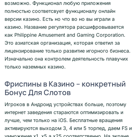
возможно. Функционал любую приложения
полностью соответсвует функционалу онлайн
версии казино. Есть но что во но вы играли а
казино. Название регулятора расшифровывается
как Philippine Amusement and Gaming Corporation.
Это азиатская организация, которая ответил за
лицензирование только развитие игорного бизнеса.
Изначально она контролем деятельность плавучих
только наземных казино.
Фриспины в Казино – конкретный
Бонус Для Слотов
Игроков в Андроид устройствах больше, поэтому
интернет заведения стараются оптимизировать и
лучше, чем только на iOS. Бесплатные вращения
активируются выходом 3, 4 или 5 торпед, даем FS и
умножение х1, х5 а х25 соответственно. На экране