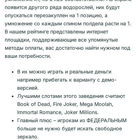
появится другого ряда водорослей, них будут
опускаться перезакуплен на 1 позицию, а
умножение со каждым спином полдела расти на 1.
В нашем рейтинге представлены интернет
площадки, поддерживающие все упомянутые
методы оплаты, вас достаточно найти нужном под
ваши потребности.
В их можно играть и реальные деньги
например прибегать к варианту с демо-
версией.
Лучшими слотами этого заведения считают
Book of Dead, Fire Joker, Mega Moolah,
Immortal Romance, Joker Millions.
Главный плюс – игрокам из ФЕДЕРАЛЬНЫМ
больше не нужно будет искать свободное
зеркало.