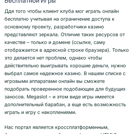
Бесплатной Игры
Ддя того чтобы клиент клуба мог играть онлайн
бесплатно учитывая на ограничение доступа к
основному проекту, разработчики казино
представляют зеркала. Отличие таких ресурсов от
качестве – только и домене (ссылке, саму
отображается в адресной строке браузера). Только
это делается нет проблем, однако чтобы
действительно выигрывать хорошие деньги, нужно
выбрал самое надежное казино. В нашем списке с
игровыми аппаратами онлайн вы сможете
подобрать проверенное подобающее для будущих
заносов. Megaslot – и этом виде игры имеется
дополнительный барабан, а еще есть возможность
играть и игру с накоплениями.
Нас портал является кроссплатформенным,