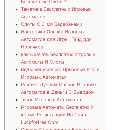
Бесплатные Слоты?
Тематика Бесплатных Игровых
Автоматов
Слоты С 3-мя Барабанами
Настройка Онлайн Игровых
Автоматов ддя Игры: Гайд ддя
Новичков
как Скачать Бесплатно Игровые
Автоматы И Слоты
Виды Бонусов же Призовых Игр в
Игровых Автоматах
Рейтинг Лучших Онлайн Игровых
Автоматов в Деньги С Выводом
типов Игровых Автоматов
Игровые Автоматы Бесплатно И
кроме Регистрации На Сайте
Luckforfree Com
Список Провайдеров Бесплатных