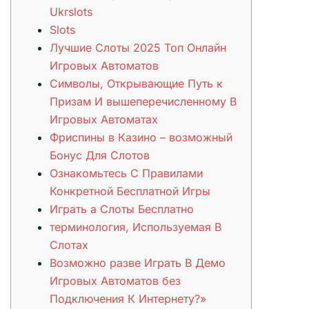
Ukrslots
Slots
Лучшие Слоты 2025 Топ Онлайн
Игровых Автоматов
Символы, Открывающие Путь к
Призам И вышеперечисленному В
Игровых Автоматах
Фриспины в Казино – возможный
Бонус Для Слотов
Ознакомьтесь С Правилами
Конкретной Бесплатной Игры
Играть а Слоты Бесплатно
терминология, Используемая В
Слотах
Возможно разве Играть В Демо
Игровых Автоматов без
Подключения К Интернету?»