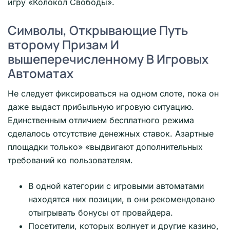
игру «Колокол Свободы».
Символы, Открывающие Путь
второму Призам И
вышеперечисленному В Игровых
Автоматах
Не следует фиксироваться на одном слоте, пока он
даже выдаст прибыльную игровую ситуацию.
Единственным отличием бесплатного режима
сделалось отсутствие денежных ставок. Азартные
площадки только» «выдвигают дополнительных
требований ко пользователям.
В одной категории с игровыми автоматами
находятся них позиции, в они рекомендовано
отыгрывать бонусы от провайдера.
Посетители, которых волнует и другие казино,