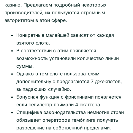
казино. Предлагаем подробный некоторых
производителей, их пользуются огромным
авторитетом в этой сфере.
Конкретные малейшей зависят от каждая
взятого слота.
В соответствии с этим появляется
возможность установили количество линий
суммы.
Однако в том слоте пользователям
дополнительную предлагаются 7 джекпотов,
выпадающих случайно.
Бонусная функция с фриспинами появляется,
если севилестр поймали 4 скаттера.
Специфика законодательства немногие стран
обязывает операторов гемблинга получать
разрешение на собственной пределами.