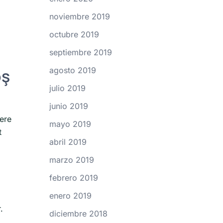
noviembre 2019
octubre 2019
septiembre 2019
oş
agosto 2019
julio 2019
junio 2019
ere
mayo 2019
t
abril 2019
marzo 2019
febrero 2019
.
enero 2019
.
diciembre 2018