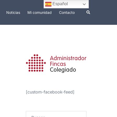
Español
Buscar
Noticias
Mi comunidad
Contacto
[custom-facebook-feed]
Buscar: