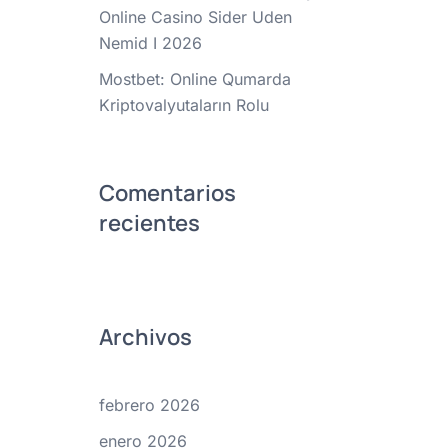
Online Casino Sider Uden
Nemid I 2026
Mostbet: Online Qumarda
Kriptovalyutaların Rolu
Comentarios
recientes
Archivos
febrero 2026
enero 2026