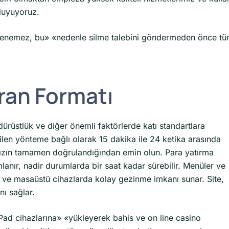
duyuyoruz.
üklenemez, bu» «nedenle silme talebini göndermeden önce t
Oran Formatı
dürüstlük ve diğer önemli faktörlerde katı standartlara
len yönteme bağlı olarak 15 dakika ile 24 ketika arasında
nızın tamamen doğrulandığından emin olun. Para yatırma
lanır, nadir durumlarda bir saat kadar sürebilir. Menüler ve
l ve masaüstü cihazlarda kolay gezinme imkanı sunar. Site,
nı sağlar.
Pad cihazlarına» «yükleyerek bahis ve on line casino