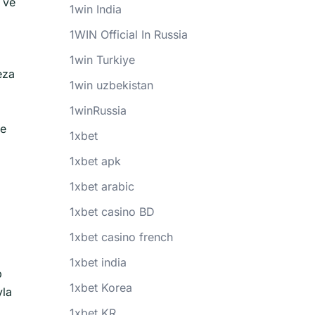
s ve
1win India
1WIN Official In Russia
1win Turkiye
eza
1win uzbekistan
1winRussia
me
1xbet
1xbet apk
1xbet arabic
1xbet casino BD
1xbet casino french
1xbet india
b
1xbet Korea
yla
1xbet KR