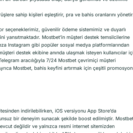
lere sahip kişileri eşleştirir, pra ve bahis oranlarını yönetir
or seçeneklerimiz, güvenilir ödeme sistemimiz ve duyarlı
ini yansıtmaktadır. Mostbet’in müşteri destek temsilcilerine
a Instagram gibi popüler sosyal medya platformlarından
müşteri destek ekibine anında ulaşmak isteyen kullanıcılar iç
Telegram aracılığıyla 7/24 Mostbet çevrimiçi müşteri
Ayrıca Mostbet, bahis keyfini artırmak için çeşitli promosyon
sinden indirilebilirken, iOS versiyonu App Store’da
unsuz bir deneyim sunacak şekilde boost edilmiştir. Mostbe
cut değildir ve yalnızca resmi internet sitemizden