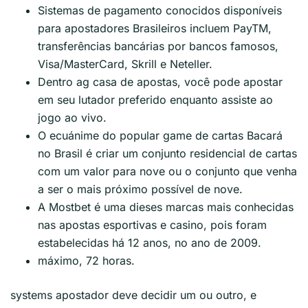
Sistemas de pagamento conocidos disponíveis
para apostadores Brasileiros incluem PayTM,
transferências bancárias por bancos famosos,
Visa/MasterCard, Skrill e Neteller.
Dentro ag casa de apostas, você pode apostar
em seu lutador preferido enquanto assiste ao
jogo ao vivo.
O ecuánime do popular game de cartas Bacará
no Brasil é criar um conjunto residencial de cartas
com um valor para nove ou o conjunto que venha
a ser o mais próximo possível de nove.
A Mostbet é uma dieses marcas mais conhecidas
nas apostas esportivas e casino, pois foram
estabelecidas há 12 anos, no ano de 2009.
máximo, 72 horas.
systems apostador deve decidir um ou outro, e