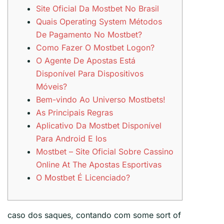
Site Oficial Da Mostbet No Brasil
Quais Operating System Métodos
De Pagamento No Mostbet?
Como Fazer O Mostbet Logon?
O Agente De Apostas Está
Disponível Para Dispositivos
Móveis?
Bem-vindo Ao Universo Mostbets!
As Principais Regras
Aplicativo Da Mostbet Disponível
Para Android E Ios
Mostbet – Site Oficial Sobre Cassino
Online At The Apostas Esportivas
O Mostbet É Licenciado?
caso dos saques, contando com some sort of