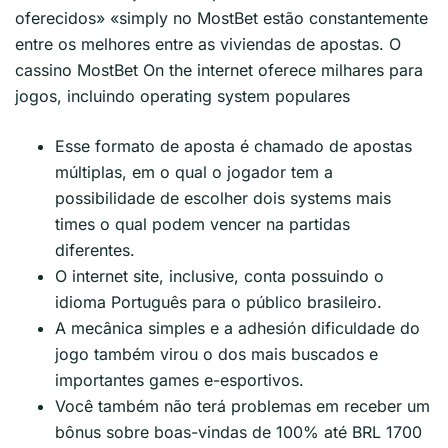
oferecidos» «simply no MostBet estão constantemente
entre os melhores entre as viviendas de apostas. O
cassino MostBet On the internet oferece milhares para
jogos, incluindo operating system populares
Esse formato de aposta é chamado de apostas
múltiplas, em o qual o jogador tem a
possibilidade de escolher dois systems mais
times o qual podem vencer na partidas
diferentes.
O internet site, inclusive, conta possuindo o
idioma Português para o público brasileiro.
A mecânica simples e a adhesión dificuldade do
jogo também virou o dos mais buscados e
importantes games e-esportivos.
Você também não terá problemas em receber um
bônus sobre boas-vindas de 100% até BRL 1700