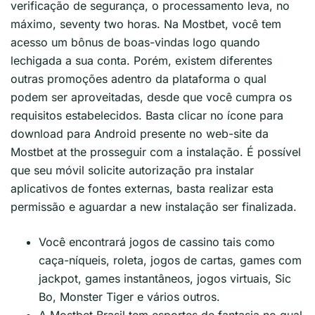
verificação de segurança, o processamento leva, no
máximo, seventy two horas. Na Mostbet, você tem
acesso um bônus de boas-vindas logo quando
lechigada a sua conta. Porém, existem diferentes
outras promoções adentro da plataforma o qual
podem ser aproveitadas, desde que você cumpra os
requisitos estabelecidos. Basta clicar no ícone para
download para Android presente no web-site da
Mostbet at the prosseguir com a instalação. É possível
que seu móvil solicite autorização pra instalar
aplicativos de fontes externas, basta realizar esta
permissão e aguardar a new instalação ser finalizada.
Você encontrará jogos de cassino tais como
caça-níqueis, roleta, jogos de cartas, games com
jackpot, games instantâneos, jogos virtuais, Sic
Bo, Monster Tiger e vários outros.