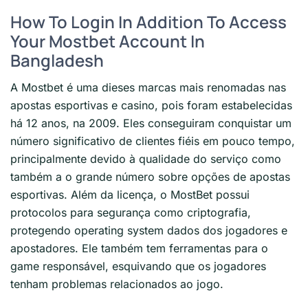
How To Login In Addition To Access
Your Mostbet Account In
Bangladesh
A Mostbet é uma dieses marcas mais renomadas nas
apostas esportivas e casino, pois foram estabelecidas
há 12 anos, na 2009. Eles conseguiram conquistar um
número significativo de clientes fiéis em pouco tempo,
principalmente devido à qualidade do serviço como
também a o grande número sobre opções de apostas
esportivas. Além da licença, o MostBet possui
protocolos para segurança como criptografia,
protegendo operating system dados dos jogadores e
apostadores. Ele também tem ferramentas para o
game responsável, esquivando que os jogadores
tenham problemas relacionados ao jogo.