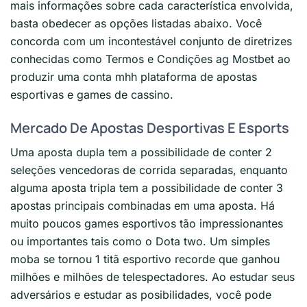
mais informações sobre cada característica envolvida,
basta obedecer as opções listadas abaixo. Você
concorda com um incontestável conjunto de diretrizes
conhecidas como Termos e Condições ag Mostbet ao
produzir uma conta mhh plataforma de apostas
esportivas e games de cassino.
Mercado De Apostas Desportivas E Esports
Uma aposta dupla tem a possibilidade de conter 2
seleções vencedoras de corrida separadas, enquanto
alguma aposta tripla tem a possibilidade de conter 3
apostas principais combinadas em uma aposta. Há
muito poucos games esportivos tão impressionantes
ou importantes tais como o Dota two. Um simples
moba se tornou 1 titã esportivo recorde que ganhou
milhões e milhões de telespectadores. Ao estudar seus
adversários e estudar as posibilidades, você pode