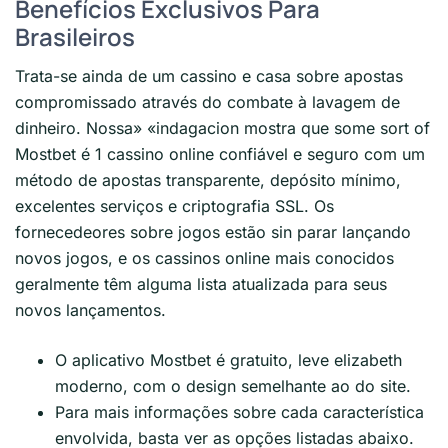
Benefícios Exclusivos Para
Brasileiros
Trata-se ainda de um cassino e casa sobre apostas
compromissado através do combate à lavagem de
dinheiro. Nossa» «indagacion mostra que some sort of
Mostbet é 1 cassino online confiável e seguro com um
método de apostas transparente, depósito mínimo,
excelentes serviços e criptografia SSL. Os
fornecedeores sobre jogos estão sin parar lançando
novos jogos, e os cassinos online mais conocidos
geralmente têm alguma lista atualizada para seus
novos lançamentos.
O aplicativo Mostbet é gratuito, leve elizabeth
moderno, com o design semelhante ao do site.
Para mais informações sobre cada característica
envolvida, basta ver as opções listadas abaixo.