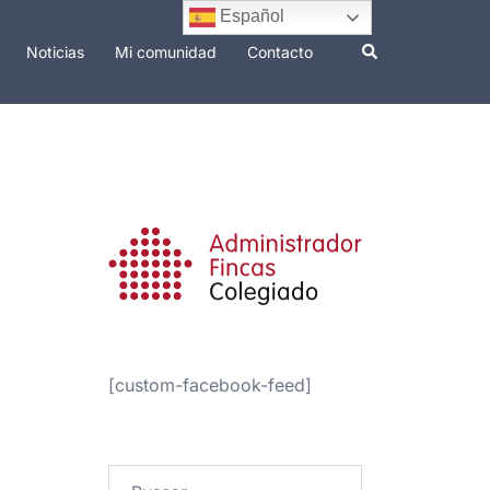
Español
Buscar
Noticias
Mi comunidad
Contacto
[custom-facebook-feed]
Buscar: