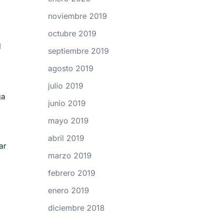
noviembre 2019
octubre 2019
d
septiembre 2019
agosto 2019
julio 2019
ga
junio 2019
mayo 2019
abril 2019
ar
marzo 2019
febrero 2019
enero 2019
diciembre 2018