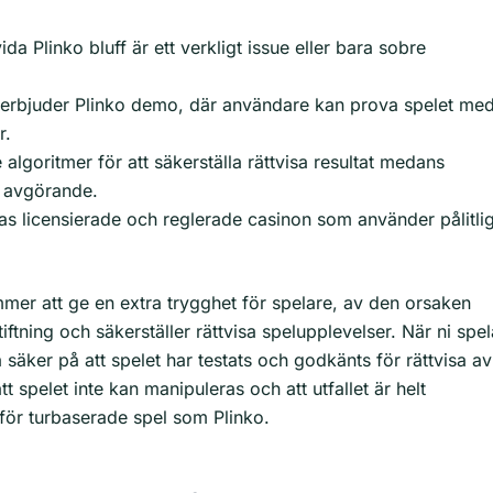
da Plinko bluff är ett verkligt issue eller bara sobre
 erbjuder Plinko demo, där användare kan prova spelet me
r.
algoritmer för att säkerställa rättvisa resultat medans
a avgörande.
kas licensierade och reglerade casinon som använder pålitli
mmer att ge en extra trygghet för spelare, av den orsaken
iftning och säkerställer rättvisa spelupplevelser. När ni spel
säker på att spelet har testats och godkänts för rättvisa av
 spelet inte kan manipuleras och att utfallet är helt
 för turbaserade spel som Plinko.