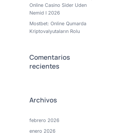
Online Casino Sider Uden
Nemid I 2026
Mostbet: Online Qumarda
Kriptovalyutaların Rolu
Comentarios
recientes
Archivos
febrero 2026
enero 2026