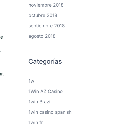
noviembre 2018
octubre 2018
septiembre 2018
agosto 2018
de
r
Categorías
r.
1w
a
1Win AZ Casino
1win Brazil
1win casino spanish
1win fr