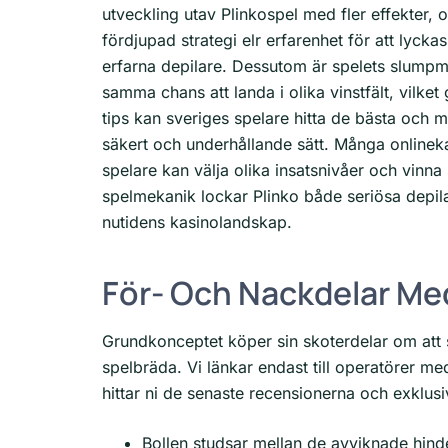
utveckling utav Plinkospel med fler effekter,
fördjupad strategi elr erfarenhet för att lycka
erfarna depilare. Dessutom är spelets slumpm
samma chans att landa i olika vinstfält, vilke
tips kan sveriges spelare hitta de bästa och m
säkert och underhållande sätt. Många onlineka
spelare kan välja olika insatsnivåer och vinna s
spelmekanik lockar Plinko både seriösa depilare
nutidens kasinolandskap.
För- Och Nackdelar Me
Grundkonceptet köper sin skoterdelar om att 
spelbräda. Vi länkar endast till operatörer med
hittar ni de senaste recensionerna och exklusi
Bollen studsar mellan de avviknade hinde