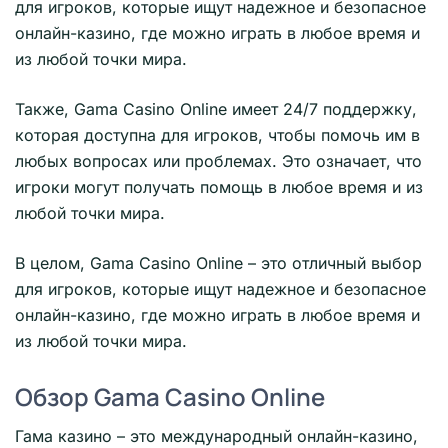
для игроков, которые ищут надежное и безопасное
онлайн-казино, где можно играть в любое время и
из любой точки мира.
Также, Gama Casino Online имеет 24/7 поддержку,
которая доступна для игроков, чтобы помочь им в
любых вопросах или проблемах. Это означает, что
игроки могут получать помощь в любое время и из
любой точки мира.
В целом, Gama Casino Online – это отличный выбор
для игроков, которые ищут надежное и безопасное
онлайн-казино, где можно играть в любое время и
из любой точки мира.
Обзор Gama Casino Online
Гама казино – это международный онлайн-казино,