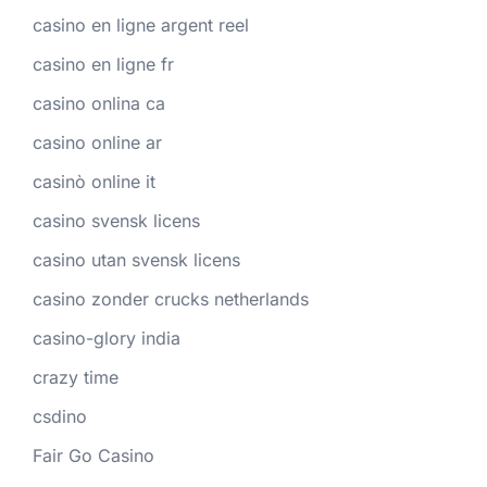
casino en ligne argent reel
casino en ligne fr
casino onlina ca
casino online ar
casinò online it
casino svensk licens
casino utan svensk licens
casino zonder crucks netherlands
casino-glory india
crazy time
csdino
Fair Go Casino