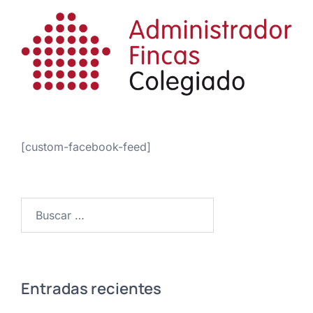
[custom-facebook-feed]
Buscar:
Entradas recientes