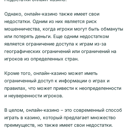
Однако, онлайн-казино также имеет свои
недостатки. Одним из них является риск
мошенничества, когда игроки могут быть обмануты
или потерять деньги. Еще одним недостатком
является ограничение доступа к играм из-за
географических ограничений или ограничений на
игроков из определенных стран.
Кроме того, онлайн-казино может иметь
ограниченный доступ к информации о играх и
правилах, что может привести к неопределенности
и неуверенности игроков.
В целом, онлайн-казино – это современный способ
играть в казино, который предлагает множество
преимуществ, но также имеет свои недостатки.