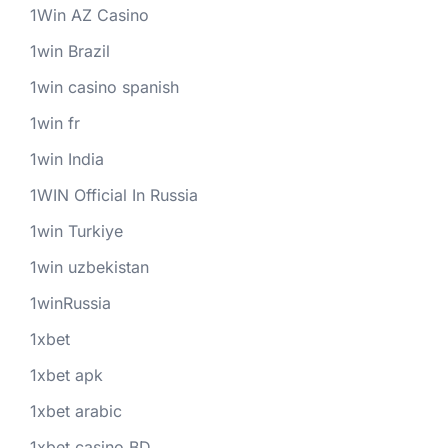
1Win AZ Casino
1win Brazil
1win casino spanish
1win fr
1win India
1WIN Official In Russia
1win Turkiye
1win uzbekistan
1winRussia
1xbet
1xbet apk
1xbet arabic
1xbet casino BD