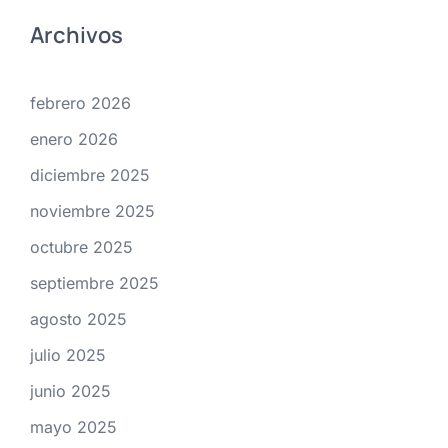
Archivos
febrero 2026
enero 2026
diciembre 2025
noviembre 2025
octubre 2025
septiembre 2025
agosto 2025
julio 2025
junio 2025
mayo 2025