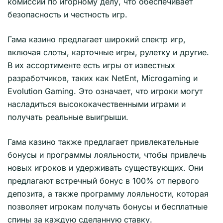
комиссии по игорному делу, что обеспечивает
безопасность и честность игр.
Гама казино предлагает широкий спектр игр,
включая слоты, карточные игры, рулетку и другие.
В их ассортименте есть игры от известных
разработчиков, таких как NetEnt, Microgaming и
Evolution Gaming. Это означает, что игроки могут
насладиться высококачественными играми и
получать реальные выигрыши.
Гама казино также предлагает привлекательные
бонусы и программы лояльности, чтобы привлечь
новых игроков и удерживать существующих. Они
предлагают встречный бонус в 100% от первого
депозита, а также программу лояльности, которая
позволяет игрокам получать бонусы и бесплатные
спины за каждую сделанную ставку.