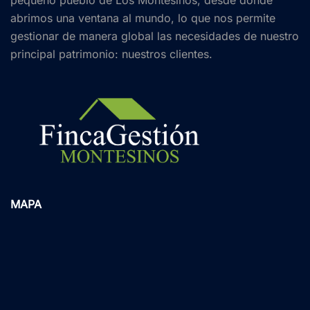
pequeño pueblo de Los Montesinos, desde donde
abrimos una ventana al mundo, lo que nos permite
gestionar de manera global las necesidades de nuestro
principal patrimonio: nuestros clientes.
MAPA