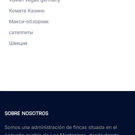
Комета Казино
Макси-обзорник
сателлиты
Швеция
SOBRE NOSOTROS
Somos una administración de fincas situada en el