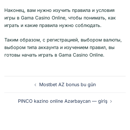
Наконец, вам нужно изучить правила и условия
игры в Gama Casino Online, чтобы понимать, как
играть и какие правила нужно соблюдать.
Таким образом, с регистрацией, выбором валюты,
выбором типа аккаунта и изучением правил, вы
готовы начать играть в Gama Casino Online.
Navegación
Mostbet AZ bonus bu gün
de
entradas
PINCO kazino online Azərbaycan — giriş