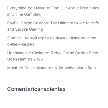
Everything You Need to Find Out About Free Spins
in Online Gambling
PayPal Online Casinos: The Ultimate Guide to Safe
and Secure Gaming
Slottica – новый игрок на рынке казахстанских
онлайн‑казино
Udenlandske Casinoer: 5 Nye Online Casino Sider
Uden Nemid I 2026
Mostbet: Online Qumarda Kriptovalyutaların Rolu
Comentarios recientes