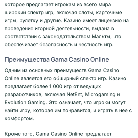
которое предлагает игрокам из всего мира
широкий спектр игр, включая слоты, карточные
игры, рулетку и другие. Казино имеет лицензию на
проведение игорной деятельности, выдана в
соответствии с законодательством Мальты, что
обеспечивает безопасность и честность игр.
Преимущества Gama Casino Online
Одним из основных преимуществ Gama Casino
Online является его обширный спектр игр. Казино
предлагает более 1 000 игр от ведущих
разработчиков, включая NetEnt, Microgaming и
Evolution Gaming. Это означает, что игроки могут
найти игру, которая им понравится, и играть в нее с
комфортом.
Кроме того, Gama Casino Online предлагает