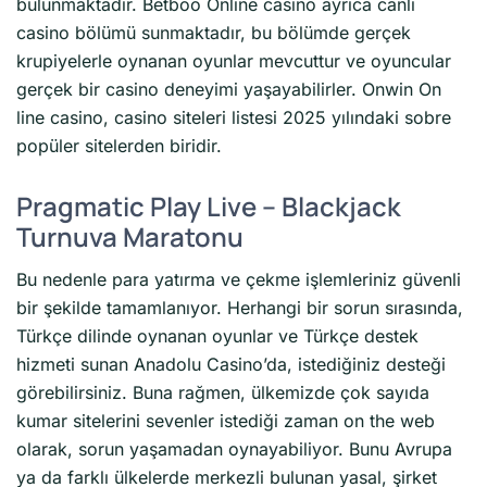
bulunmaktadır. Betboo Online casino ayrıca canlı
casino bölümü sunmaktadır, bu bölümde gerçek
krupiyelerle oynanan oyunlar mevcuttur ve oyuncular
gerçek bir casino deneyimi yaşayabilirler. Onwin On
line casino, casino siteleri listesi 2025 yılındaki sobre
popüler sitelerden biridir.
Pragmatic Play Live – Blackjack
Turnuva Maratonu
Bu nedenle para yatırma ve çekme işlemleriniz güvenli
bir şekilde tamamlanıyor. Herhangi bir sorun sırasında,
Türkçe dilinde oynanan oyunlar ve Türkçe destek
hizmeti sunan Anadolu Casino’da, istediğiniz desteği
görebilirsiniz. Buna rağmen, ülkemizde çok sayıda
kumar sitelerini sevenler istediği zaman on the web
olarak, sorun yaşamadan oynayabiliyor. Bunu Avrupa
ya da farklı ülkelerde merkezli bulunan yasal, şirket