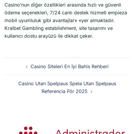
Casino’nun diğer özellikleri arasında hızlı ve güvenli
ödeme seçenekleri, 7/24 canlı destek hizmeti empieza
mobil uyumluluk gibi avantajlar» «yer almaktadır.
Kralbet Gambling establishment, site tasarımı ve
kullanıcı dostu arayüzü ile dikkat çeker.
Navegación
Casino Siteleri En İyi Bahis Rehberi
de
entradas
Casino Utan Spelpaus Spela Utan Spelpaus
Referencia För 2025