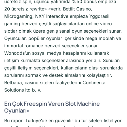
ücretsiz spin, üçüncü yatırımda %50 bonus empieza
20 ücretsiz rewrite» «verir. Bettilt Casino,
Microgaming, NXY Interactive empieza Yggdrasil
gaming benzeri çeşitli sağlayıcılardan online video
slotlar olmak üzere geniş sanal oyun seçenekleri sunar.
Oyuncular, popüler oyunlar içerisinde mega moolah ve
immortal romance benzeri seçenekler sunar.
Wonodds’un sosyal medya hesaplarını kullanarak
iletişim kurmakta seçenekler arasında yer alır. Sunulan
çeşitli iletişim seçenekleri, kullanıcıların olası sorunlarda
sorularını sormak ve destek almalarını kolaylaştırır.
Betbaba, casino siteleri faaliyetlerini Continental
Solutions ltd b. v.
En Çok Freespin Veren Slot Machine
Oyunları»
Bu rapor, Türkiye’de en güvenilir bu tür siteleri listeliyor