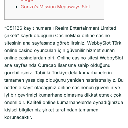
Gonzo’s Mission Megaways Slot
“C51126 kayıt numaralı Realm Entertainment Limited
şirketi” kaydı olduğunu CasinoMaxi online casino
sitesinin ana sayfasında görebilirsiniz. WebbySlot Türk
online casino oyuncuları için güvenilir hizmet sunan
online casinolardan biri. Online casino sitesi WebbySlot
ana sayfasında Curacao lisansına sahip olduğunu
görebilirsiniz. Tabii ki Türkiye’deki kumarhanelerin
tamamen yasa dışı olduğunu yeniden hatırlatmalıyız. Bu
nedenle kayıt olacağınız online casinonun güvenilir ve
iyi bir çevrimiçi kumarhane olmasına dikkat etmek çok
önemlidir. Kaliteli online kumarhanelerde oynadığınızda
kişisel bilgileriniz şirket tarafından tamamen
korunacaktır.