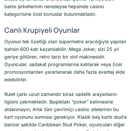
bahis şirketlerinin neredeyse hepsinde casino
kategorisine özel bonuslar bulunmaktadır.
Canlı Krupiyeli Oyunlar
Oyunun tek özelliği olan süpermetre aracılığıyla yapılan
bahsin 600 katı kazanılabilir. Mega Joker, sizi 25 yıl
geriye götüren, retro tarzı bir slot makinesidir.
Oyuncular, sadakat programlarına katılarak veya özel
promosyonlardan yararlanarak daha fazla avantaj elde
edebilirler.
Rulet çarkı uzun zamandır biraz sadelik arayanların
ilgisini çekmektedir. Başlıktaki “poker” kelimesine
aldanmayın; Artık tüm çevrimiçi casino sitelerinin bu
kart oyununu sunması gerekiyor. Klasik beş kartlı stud’a
benzer şekilde Caribbean Stud Poker, oyuncuları diğer