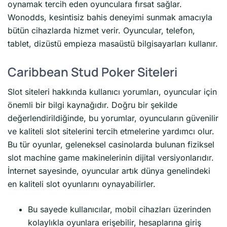
oynamak tercih eden oyunculara fırsat sağlar.
Wonodds, kesintisiz bahis deneyimi sunmak amacıyla
bütün cihazlarda hizmet verir. Oyuncular, telefon,
tablet, dizüstü empieza masaüstü bilgisayarları kullanır.
Caribbean Stud Poker Siteleri
Slot siteleri hakkında kullanıcı yorumları, oyuncular için
önemli bir bilgi kaynağıdır. Doğru bir şekilde
değerlendirildiğinde, bu yorumlar, oyuncuların güvenilir
ve kaliteli slot sitelerini tercih etmelerine yardımcı olur.
Bu tür oyunlar, geleneksel casinolarda bulunan fiziksel
slot machine game makinelerinin dijital versiyonlarıdır.
İnternet sayesinde, oyuncular artık dünya genelindeki
en kaliteli slot oyunlarını oynayabilirler.
Bu sayede kullanıcılar, mobil cihazları üzerinden
kolaylıkla oyunlara erişebilir, hesaplarına giriş