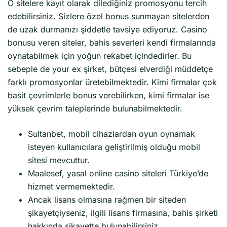
O sitelere kayıt olarak dilediğiniz promosyonu tercih
edebilirsiniz. Sizlere özel bonus sunmayan sitelerden
de uzak durmanızı şiddetle tavsiye ediyoruz. Casino
bonusu veren siteler, bahis severleri kendi firmalarında
oynatabilmek için yoğun rekabet içindedirler. Bu
sebeple de your ex şirket, bütçesi elverdiği müddetçe
farklı promosyonlar üretebilmektedir. Kimi firmalar çok
basit çevrimlerle bonus verebilirken, kimi firmalar ise
yüksek çevrim taleplerinde bulunabilmektedir.
Sultanbet, mobil cihazlardan oyun oynamak
isteyen kullanıcılara geliştirilmiş olduğu mobil
sitesi mevcuttur.
Maalesef, yasal online casino siteleri Türkiye’de
hizmet vermemektedir.
Ancak lisans olmasına rağmen bir siteden
şikayetçiyseniz, ilgili lisans firmasına, bahis şirketi
hakkında şikayette bulunabilirsiniz.