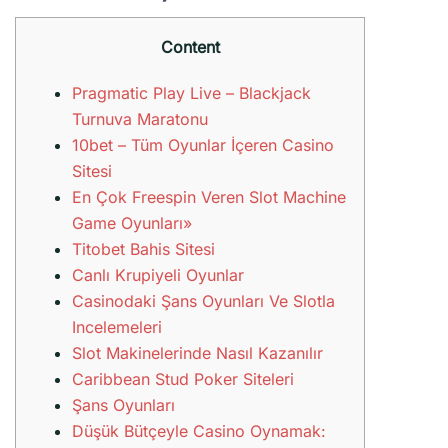
Content
Pragmatic Play Live – Blackjack
Turnuva Maratonu
10bet – Tüm Oyunlar İçeren Casino
Sitesi
En Çok Freespin Veren Slot Machine
Game Oyunları»
Titobet Bahis Sitesi
Canlı Krupiyeli Oyunlar
Casinodaki Şans Oyunları Ve Slotla
Incelemeleri
Slot Makinelerinde Nasıl Kazanılır
Caribbean Stud Poker Siteleri
Şans Oyunları
Düşük Bütçeyle Casino Oynamak: