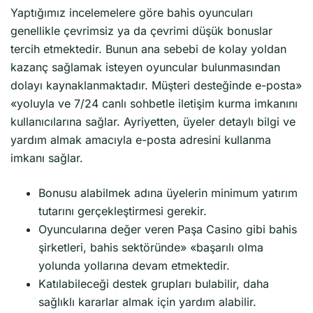
Yaptığımız incelemelere göre bahis oyuncuları
genellikle çevrimsiz ya da çevrimi düşük bonuslar
tercih etmektedir. Bunun ana sebebi de kolay yoldan
kazanç sağlamak isteyen oyuncular bulunmasından
dolayı kaynaklanmaktadır. Müşteri desteğinde e-posta»
«yoluyla ve 7/24 canlı sohbetle iletişim kurma imkanını
kullanıcılarına sağlar. Ayriyetten, üyeler detaylı bilgi ve
yardım almak amacıyla e-posta adresini kullanma
imkanı sağlar.
Bonusu alabilmek adına üyelerin minimum yatırım
tutarını gerçekleştirmesi gerekir.
Oyuncularına değer veren Paşa Casino gibi bahis
şirketleri, bahis sektöründe» «başarılı olma
yolunda yollarına devam etmektedir.
Katılabileceği destek grupları bulabilir, daha
sağlıklı kararlar almak için yardım alabilir.