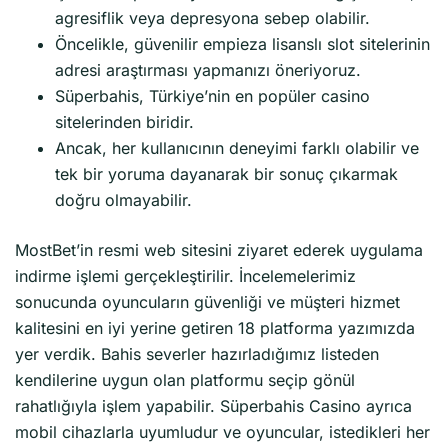
agresiflik veya depresyona sebep olabilir.
Öncelikle, güvenilir empieza lisanslı slot sitelerinin
adresi araştırması yapmanızı öneriyoruz.
Süperbahis, Türkiye’nin en popüler casino
sitelerinden biridir.
Ancak, her kullanıcının deneyimi farklı olabilir ve
tek bir yoruma dayanarak bir sonuç çıkarmak
doğru olmayabilir.
MostBet’in resmi web sitesini ziyaret ederek uygulama
indirme işlemi gerçekleştirilir. İncelemelerimiz
sonucunda oyuncuların güvenliği ve müşteri hizmet
kalitesini en iyi yerine getiren 18 platforma yazımızda
yer verdik. Bahis severler hazırladığımız listeden
kendilerine uygun olan platformu seçip gönül
rahatlığıyla işlem yapabilir. Süperbahis Casino ayrıca
mobil cihazlarla uyumludur ve oyuncular, istedikleri her