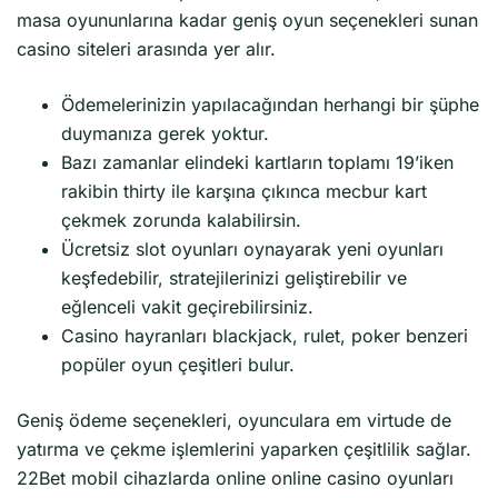
masa oyununlarına kadar geniş oyun seçenekleri sunan
casino siteleri arasında yer alır.
Ödemelerinizin yapılacağından herhangi bir şüphe
duymanıza gerek yoktur.
Bazı zamanlar elindeki kartların toplamı 19’iken
rakibin thirty ile karşına çıkınca mecbur kart
çekmek zorunda kalabilirsin.
Ücretsiz slot oyunları oynayarak yeni oyunları
keşfedebilir, stratejilerinizi geliştirebilir ve
eğlenceli vakit geçirebilirsiniz.
Casino hayranları blackjack, rulet, poker benzeri
popüler oyun çeşitleri bulur.
Geniş ödeme seçenekleri, oyunculara em virtude de
yatırma ve çekme işlemlerini yaparken çeşitlilik sağlar.
22Bet mobil cihazlarda online online casino oyunları