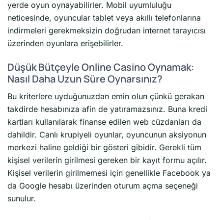
yerde oyun oynayabilirler. Mobil uyumluluğu
neticesinde, oyuncular tablet veya akıllı telefonlarına
indirmeleri gerekmeksizin doğrudan internet tarayıcısı
üzerinden oyunlara erişebilirler.
Düşük Bütçeyle Online Casino Oynamak:
Nasıl Daha Uzun Süre Oynarsınız?
Bu kriterlere uyduğunuzdan emin olun çünkü gerakan
takdirde hesabınıza afin de yatıramazsınız. Buna kredi
kartları kullanılarak finanse edilen web cüzdanları da
dahildir. Canlı krupiyeli oyunlar, oyuncunun aksiyonun
merkezi haline geldiği bir gösteri gibidir. Gerekli tüm
kişisel verilerin girilmesi gereken bir kayıt formu açılır.
Kişisel verilerin girilmemesi için genellikle Facebook ya
da Google hesabı üzerinden oturum açma seçeneği
sunulur.